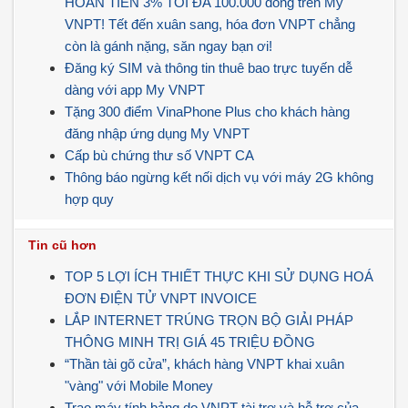
HOÀN TIỀN 3% TỐI ĐA 100.000 đồng trên My
VNPT! Tết đến xuân sang, hóa đơn VNPT chẳng
còn là gánh nặng, săn ngay bạn ơi!
Đăng ký SIM và thông tin thuê bao trực tuyến dễ
dàng với app My VNPT
Tặng 300 điểm VinaPhone Plus cho khách hàng
đăng nhập ứng dụng My VNPT
Cấp bù chứng thư số VNPT CA
Thông báo ngừng kết nối dịch vụ với máy 2G không
hợp quy
Tin cũ hơn
TOP 5 LỢI ÍCH THIẾT THỰC KHI SỬ DỤNG HOÁ
ĐƠN ĐIỆN TỬ VNPT INVOICE
LẮP INTERNET TRÚNG TRỌN BỘ GIẢI PHÁP
THÔNG MINH TRỊ GIÁ 45 TRIỆU ĐỒNG
“Thần tài gõ cửa”, khách hàng VNPT khai xuân
"vàng" với Mobile Money
Trao máy tính bảng do VNPT tài trợ và hỗ trợ của