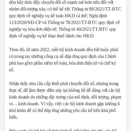
đòn bẩy thúc đẩy chuyển đổi số mạnh mẽ hơn nữa đối với
nhóm đối tượng này, có thể kể tới: Thông tư 88/2021/TT-BTC
quy định về nghiệp vụ kế toán HKD cá thể; Nghị định
123/2020/NĐ-CP và Thông tư 78/2021/TT-BTC quy định về
nghiệp vụ hóa đơn điện tử; Thông tư 40/2021/TT-BTC quy
định về nghiệp vụ kê khai thuế dành cho HKD.
Theo đó, từ năm 2022, mỗi hộ kinh doanh đều bắt buộc phải
có trong tay những công cụ số đáp ứng quy định của Chính
phủ bao gồm phần mềm kế toán, hóa đơn điện tử và chữ ký
số.
Nhận thấy nhu cầu cấp thiết phải chuyển đổi số, nhưng trong
thực tế, để làm được điều này lại không hề dễ dàng với các hộ
kinh doanh do những đặc trưng của mô hình, đối tượng, phạm
vi… kinh doanh. Vì vậy, việc các hộ kinh doanh gặp không ít
khó khăn để có thể đáp ứng những yêu cầu kể trên khá phổ
biến.
Bên cạnh các lợi ích về tính kinh tế, tiết kiệm chi phí, các hộ