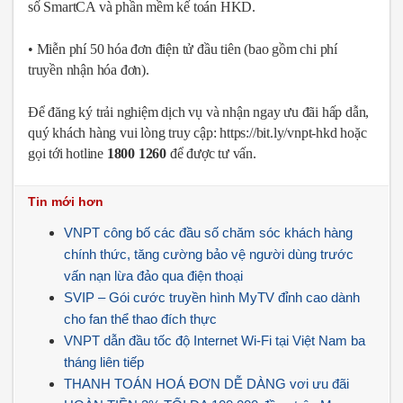
số SmartCA và phần mềm kế toán HKD.
• Miễn phí 50 hóa đơn điện tử đầu tiên (bao gồm chi phí
truyền nhận hóa đơn).
Để đăng ký trải nghiệm dịch vụ và nhận ngay ưu đãi hấp dẫn,
quý khách hàng vui lòng truy cập: https://bit.ly/vnpt-hkd hoặc
gọi tới hotline
1800 1260
để được tư vấn.
Tin mới hơn
VNPT công bố các đầu số chăm sóc khách hàng
chính thức, tăng cường bảo vệ người dùng trước
vấn nạn lừa đảo qua điện thoại
SVIP – Gói cước truyền hình MyTV đỉnh cao dành
cho fan thể thao đích thực
VNPT dẫn đầu tốc độ Internet Wi-Fi tại Việt Nam ba
tháng liên tiếp
THANH TOÁN HOÁ ĐƠN DỄ DÀNG vơi ưu đãi