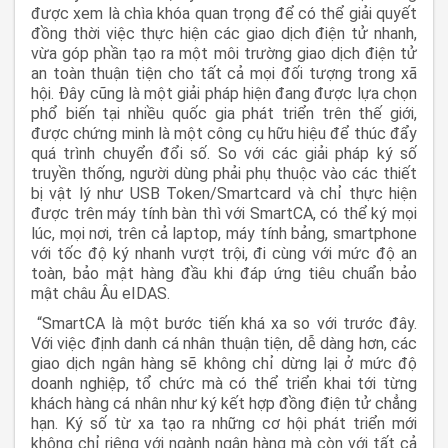
được xem là chìa khóa quan trọng để có thể giải quyết
đồng thời việc thực hiện các giao dịch điện tử nhanh,
vừa góp phần tạo ra một môi trường giao dịch điện tử
an toàn thuận tiện cho tất cả mọi đối tượng trong xã
hội. Đây cũng là một giải pháp hiện đang được lựa chọn
phổ biến tại nhiều quốc gia phát triển trên thế giới,
được chứng minh là một công cụ hữu hiệu để thúc đẩy
quá trình chuyển đổi số. So với các giải pháp ký số
truyền thống, người dùng phải phụ thuộc vào các thiết
bị vật lý như USB Token/Smartcard và chỉ thực hiện
được trên máy tính bàn thì với SmartCA, có thể ký mọi
lúc, mọi nơi, trên cả laptop, máy tính bảng, smartphone
với tốc độ ký nhanh vượt trội, đi cùng với mức độ an
toàn, bảo mật hàng đầu khi đáp ứng tiêu chuẩn bảo
mật châu Âu eIDAS.
“SmartCA là một bước tiến khá xa so với trước đây.
Với việc định danh cá nhân thuận tiện, dễ dàng hơn, các
giao dịch ngân hàng sẽ không chỉ dừng lại ở mức độ
doanh nghiệp, tổ chức mà có thể triển khai tới từng
khách hàng cá nhân như ký kết hợp đồng điện tử chẳng
hạn. Ký số từ xa tạo ra những cơ hội phát triển mới
không chỉ riêng với ngành ngân hàng mà còn với tất cả