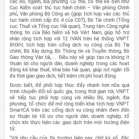
các Bộ, ngành, địa phương. Cụ thể, có thể kể đến như
Cục Kiểm soát thủ tục hành chính – Văn phòng Chính
phủ; Văn phòng Bộ Công an (giúp tích hợp vào các thủ
tục hành chính cấp độ 4 của C07), Bộ Tài chính (Tổng
cục Thuế và Tổng cục Hải quan), Trung tâm Công nghệ
thông tin của Bảo hiểm xã hội Việt Nam, giúp hỗ trợ
nhân rộng tích hợp với 12 IVAN trên hệ thống VNPT
BHXH; tích hợp trên cổng dịch vụ công của Bộ Tài
chính, Bộ Xây dựng; Bộ Thông tin và Truyền thông, Bộ
Giao thông Vận tải, …. Điều này sẽ giúp tạo ra không ít
thuận lợi cho người dân, doanh nghiệp trong các hoạt
động kê khai thuế, khai báo hải quan, giúp rút ngắn tối
đa thời gian giao dịch, tiết kiệm chi phí hoạt động.
Được biết, để phối hợp thúc đẩy nhanh hơn nữa quá
trình chuyển đổi số quốc gia, trong thời gian tới, VNPT
sẽ tiếp tục phối hợp cùng với nhiều Bộ, ngành, địa
phương, tổ chức để mở rộng triển khai tích hợp VNPT
SmartCA trên các cổng dịch vụ công nhắm đem đến
sự thuận lợi tối ưu cho người dân, doanh nghiệp, tổ
chức khi thực hiện các giao dịch trên môi trường điện
tử.
“Với nhu cầu của thị trường hiện nay, chữ ký số, đặc