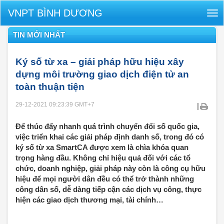
VNPT BÌNH DƯƠNG
Tog
nav
TIN MỚI NHẤT
Ký số từ xa – giải pháp hữu hiệu xây
dựng môi trường giao dịch điện tử an
toàn thuận tiện
29-12-2021 09:23:39
GMT+7
|
Để thúc đẩy nhanh quá trình chuyển đổi số quốc gia,
việc triển khai các giải pháp định danh số, trong đó có
ký số từ xa SmartCA được xem là chìa khóa quan
trọng hàng đầu. Không chỉ hiệu quả đối với các tổ
chức, doanh nghiệp, giải pháp này còn là công cụ hữu
hiệu để mọi người dân đều có thể trở thành những
công dân số, dễ dàng tiếp cận các dịch vụ công, thực
hiện các giao dịch thương mại, tài chính…