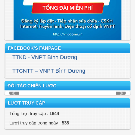
FACEBOOK'S FANPAGE
TTKD - VNPT Bình Dương
TTCNTT – VNPT Bình Dương
ĐỐI TÁC CHIẾN LƯỢC
LƯỢT TRUY CẬP
Tổng lượt truy cập :
1844
Lượt truy cập trong ngày :
535