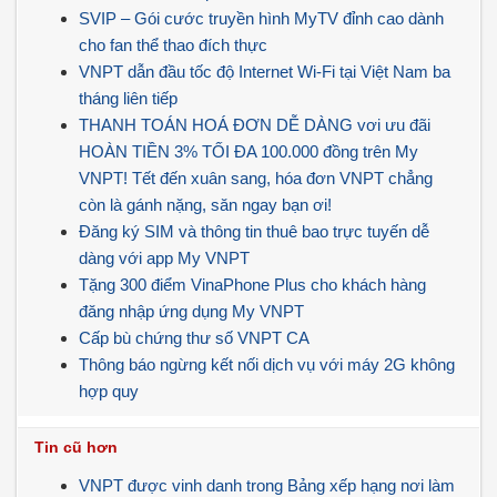
SVIP – Gói cước truyền hình MyTV đỉnh cao dành
cho fan thể thao đích thực
VNPT dẫn đầu tốc độ Internet Wi-Fi tại Việt Nam ba
tháng liên tiếp
THANH TOÁN HOÁ ĐƠN DỄ DÀNG vơi ưu đãi
HOÀN TIỀN 3% TỐI ĐA 100.000 đồng trên My
VNPT! Tết đến xuân sang, hóa đơn VNPT chẳng
còn là gánh nặng, săn ngay bạn ơi!
Đăng ký SIM và thông tin thuê bao trực tuyến dễ
dàng với app My VNPT
Tặng 300 điểm VinaPhone Plus cho khách hàng
đăng nhập ứng dụng My VNPT
Cấp bù chứng thư số VNPT CA
Thông báo ngừng kết nối dịch vụ với máy 2G không
hợp quy
Tin cũ hơn
VNPT được vinh danh trong Bảng xếp hạng nơi làm