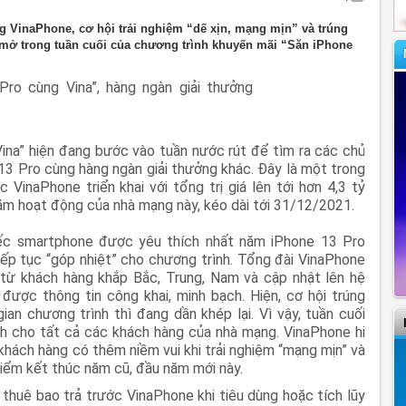
g VinaPhone, cơ hội trải nghiệm “dế xịn, mạng mịn” và trúng
mở trong tuần cuối của chương trình khuyến mãi “Săn iPhone
ina” hiện đang bước vào tuần nước rút để tìm ra các chủ
3 Pro cùng hàng ngàn giải thưởng khác. Đây là một trong
VinaPhone triển khai với tổng trị giá lên tới hơn 4,3 tỷ
ăm hoạt động của nhà mạng này, kéo dài tới 31/12/2021.
iếc smartphone được yêu thích nhất năm iPhone 13 Pro
ếp tục “góp nhiệt” cho chương trình. Tổng đài VinaPhone
g từ khách hàng khắp Bắc, Trung, Nam và cập nhật lên hệ
ược thông tin công khai, minh bạch. Hiện, cơ hội trúng
ian chương trình thì đang dần khép lại. Vì vậy, tuần cuối
h cho tất cả các khách hàng của nhà mạng. VinaPhone hi
khách hàng có thêm niềm vui khi trải nghiệm “mạng mịn” và
 điểm kết thúc năm cũ, đầu năm mới này.
 thuê bao trả trước VinaPhone khi tiêu dùng hoặc tích lũy