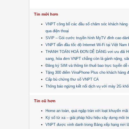
Tin mới hơn
VNPT công bố các đầu số chăm sóc khách hàng c
qua điện thoại
SVIP – Gói cước truyền hình MyTV đỉnh cao dành
VNPT dẫn đầu tốc độ Internet Wi-Fi tại Việt Nam b
THANH TOÁN HOÁ ĐƠN DỄ DÀNG vơi ưu đãi HOÀ
sang, hóa đơn VNPT chẳng còn là gánh nặng, săn
Đăng ký SIM và thông tin thuê bao trực tuyến d
Tặng 300 điểm VinaPhone Plus cho khách hàng
Cấp bù chứng thư số VNPT CA
Thông báo ngừng kết nối dịch vụ với máy 2G kh
Tin cũ hơn
Home an toàn, quà ngập tràn với loạt khuyến mã
Ký số từ xa – giải pháp hữu hiệu xây dựng môi tr
VNPT được vinh danh trong Bảng xếp hạng nơi là