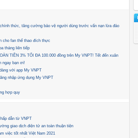
hính thức, tăng cường bảo vệ người dùng trước vấn nạn lừa đảo
 cho fan thể thao đích thực
a tháng liên tiếp
N TIỀN 3% TỐI ĐA 100.000 đồng trên My VNPT! Tết đến xuân
 ngay bạn ơi!
ễ dàng với app My VNPT
 đăng nhập ứng dụng My VNPT
ông hợp quy
i hấp dẫn từ VNPT
ường giao dịch điện tử an toàn thuận tiện
m việc tốt nhất Việt Nam 2021