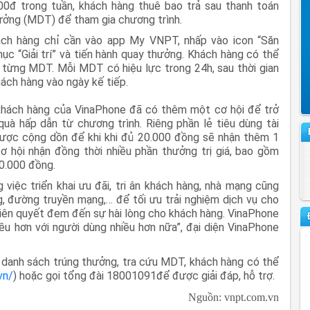
00đ trong tuần, khách hàng thuê bao trả sau thanh toán
ưởng (MDT) để tham gia chương trình.
ách hàng chỉ cần vào app My VNPT, nhấp vào icon “Săn
ục “Giải trí” và tiến hành quay thưởng. Khách hàng có thể
 từng MDT. Mỗi MDT có hiệu lực trong 24h, sau thời gian
ách hàng vào ngày kế tiếp.
 khách hàng của VinaPhone đã có thêm một cơ hội để trở
à hấp dẫn từ chương trình. Riêng phần lẻ tiêu dùng tài
được cộng dồn để khi khi đủ 20.000 đồng sẽ nhận thêm 1
 hội nhận đồng thời nhiều phần thưởng trị giá, bao gồm
00.000 đồng.
việc triển khai ưu đãi, tri ân khách hàng, nhà mạng cũng
, đường truyền mạng,… để tối ưu trải nghiệm dịch vụ cho
 tiên quyết đem đến sự hài lòng cho khách hàng. VinaPhone
u hơn với người dùng nhiều hơn nữa”, đại diện VinaPhone
ư danh sách trúng thưởng, tra cứu MDT, khách hàng có thể
vn/
) hoặc gọi tổng đài 18001091để được giải đáp, hỗ trợ.
Nguồn: vnpt.com.vn