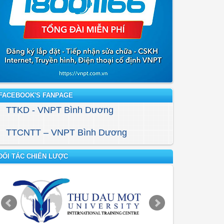
FACEBOOK'S FANPAGE
TTKD - VNPT Bình Dương
TTCNTT – VNPT Bình Dương
ĐỐI TÁC CHIẾN LƯỢC