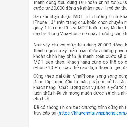
thành công tiêu dùng tài khoản chính từ 20.0
cước từ 20.000 đồng sẽ nhận ngay 1 mã dự th
Sau khi nhận được MDT từ chương trình, kh
iPhone 13” trên trang chủ, hoặc chọn chuyên m
quay 1 lần cho tất cả MDT hoặc quay lần lượt
này hệ thống VinaPhone sẽ quay thưởng cho kh
Như vậy, chỉ với mức tiêu dùng 20.000 đồng,
thành người may mắn nhận được những phần qu
khoản chính hay phần lẻ thanh toán cước sẽ 
MDT tiếp theo. Khách hàng cũng có thể có cơ
iPhone 13 Pro, các thẻ cào điện thoại trị giá 5
Cũng theo đại diện VinaPhone, song song cùng 
đang tập trung đầu tư, nâng cấp cơ sở hạ tầng
khách hàng. “Chất lượng dịch vụ luôn là yếu tố
luôn thấu hiểu và mong muốn được sẻ chia nhiề
cho biết.
Để có thông tin chi tiết chương trình cũng nh
truy cập tại (
https://khuyenmai.vinaphone.com.