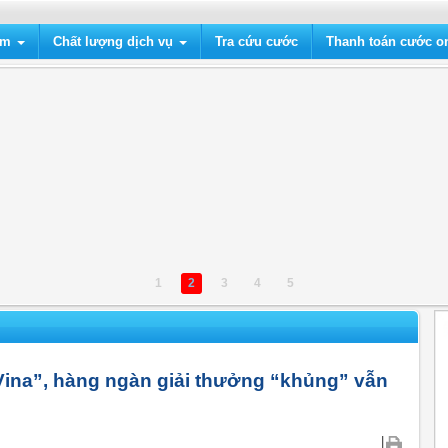
ẩm
Chất lượng dịch vụ
Tra cứu cước
Thanh toán cước on
1
2
3
4
5
Vina”, hàng ngàn giải thưởng “khủng” vẫn
|