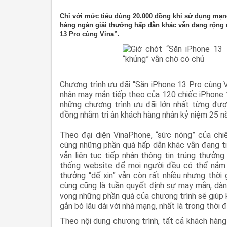
Chỉ với mức tiêu dùng 20.000 đồng khi sử dụng mạn
hàng ngàn giải thưởng hấp dẫn khác vẫn đang rộng 
13 Pro cùng Vina”.
Chương trình ưu đãi “Săn iPhone 13 Pro cùng V
nhân may mắn tiếp theo của 120 chiếc iPhone 1
những chương trình ưu đãi lớn nhất từng được 
đồng nhằm tri ân khách hàng nhân kỷ niệm 25 n
Theo đại diện VinaPhone, “sức nóng” của ch
cùng những phần quà hấp dẫn khác vẫn đang ti
vẫn liên tục tiếp nhận thông tin trúng thưởn
thống website để mọi người đều có thể nắm đ
thưởng “dế xịn” vẫn còn rất nhiều nhưng thời g
cùng cũng là tuần quyết định sự may mắn, dàn
vọng những phần quà của chương trình sẽ giúp 
gắn bó lâu dài với nhà mạng, nhất là trong thời
Theo nội dung chương trình, tất cả khách hàng