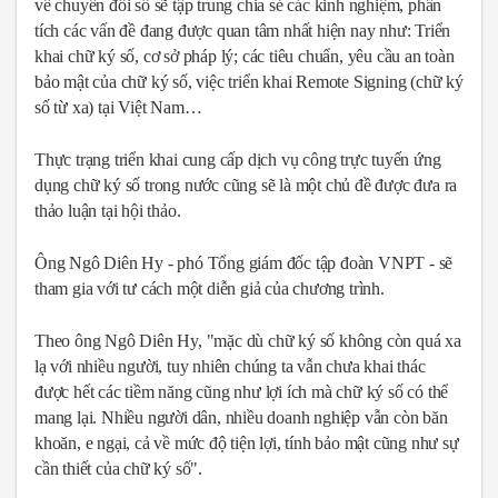
về chuyển đổi số sẽ tập trung chia sẻ các kinh nghiệm, phân
tích các vấn đề đang được quan tâm nhất hiện nay như: Triển
khai chữ ký số, cơ sở pháp lý; các tiêu chuẩn, yêu cầu an toàn
bảo mật của chữ ký số, việc triển khai Remote Signing (chữ ký
số từ xa) tại Việt Nam…
Thực trạng triển khai cung cấp dịch vụ công trực tuyến ứng
dụng chữ ký số trong nước cũng sẽ là một chủ đề được đưa ra
thảo luận tại hội thảo.
Ông Ngô Diên Hy - phó Tổng giám đốc tập đoàn VNPT - sẽ
tham gia với tư cách một diễn giả của chương trình.
Theo ông Ngô Diên Hy, "mặc dù chữ ký số không còn quá xa
lạ với nhiều người, tuy nhiên chúng ta vẫn chưa khai thác
được hết các tiềm năng cũng như lợi ích mà chữ ký số có thể
mang lại. Nhiều người dân, nhiều doanh nghiệp vẫn còn băn
khoăn, e ngại, cả về mức độ tiện lợi, tính bảo mật cũng như sự
cần thiết của chữ ký số".