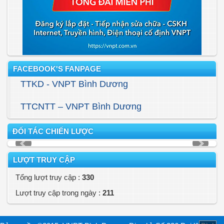
FACEBOOK'S FANPAGE
TTKD - VNPT Bình Dương
TTCNTT – VNPT Bình Dương
ĐỐI TÁC CHIẾN LƯỢC
LƯỢT TRUY CẬP
Tổng lượt truy cập :
330
Lượt truy cập trong ngày :
211