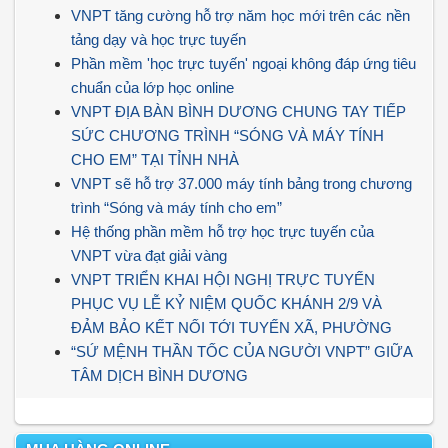
VNPT tăng cường hỗ trợ năm học mới trên các nền
tảng dạy và học trực tuyến
Phần mềm 'học trực tuyến' ngoại không đáp ứng tiêu
chuẩn của lớp học online
VNPT ĐỊA BÀN BÌNH DƯƠNG CHUNG TAY TIẾP
SỨC CHƯƠNG TRÌNH “SÓNG VÀ MÁY TÍNH
CHO EM” TẠI TỈNH NHÀ
VNPT sẽ hỗ trợ 37.000 máy tính bảng trong chương
trình “Sóng và máy tính cho em”
Hệ thống phần mềm hỗ trợ học trực tuyến của
VNPT vừa đạt giải vàng
VNPT TRIỂN KHAI HỘI NGHỊ TRỰC TUYẾN
PHỤC VỤ LỄ KỶ NIỆM QUỐC KHÁNH 2/9 VÀ
ĐẢM BẢO KẾT NỐI TỚI TUYẾN XÃ, PHƯỜNG
“SỨ MỆNH THẦN TỐC CỦA NGƯỜI VNPT” GIỮA
TÂM DỊCH BÌNH DƯƠNG