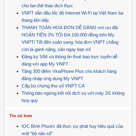
cho fan thể thao đích thực
VNPT dẫn đầu tốc độ Internet Wi-Fi tại Việt Nam ba
tháng liên tiếp
THANH TOÁN HOÁ ĐƠN DỄ DÀNG vơi ưu đãi
HOÀN TIỀN 3% TỐI ĐA 100.000 đồng trên My
VNPT! Tết đến xuân sang, hóa đơn VNPT chẳng
còn là gánh nặng, săn ngay bạn ơi!
Đăng ký SIM và thông tin thuê bao trực tuyến dễ
dàng với app My VNPT
Tặng 300 điểm VinaPhone Plus cho khách hàng
đăng nhập ứng dụng My VNPT
Cấp bù chứng thư số VNPT CA
Thông báo ngừng kết nối dịch vụ với máy 2G không
hợp quy
Tin cũ hơn
IOC Bình Phước đã thực sự phát huy hiệu quả của
một “bộ não số”