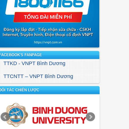
FACEBOOK'S FANPAGE
TTKD - VNPT Bình Dương
TTCNTT – VNPT Bình Dương
ĐỐI TÁC CHIẾN LƯỢC