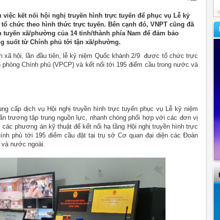
iệc kết nối hội nghị truyền hình trực tuyến để phục vụ Lễ kỷ
tổ chức theo hình thức trực tuyến. Bên cạnh đó, VNPT cũng đã
ình tuyến xã/phường của 14 tỉnh/thành phía Nam để đảm bảo
ng suốt từ Chính phủ tới tận xã/phường.
ch xã hội, lần đầu tiên, lễ kỷ niệm Quốc khánh 2/9 được tổ chức trực
n phòng Chính phủ (VPCP) và kết nối tới 195 điểm cầu trong nước và
g cấp dịch vụ Hội nghị truyền hình trực tuyến phục vụ Lễ kỷ niệm
ẩn trương tập trung nguồn lực, nhanh chóng phối hợp với các đơn vị
 các phương án kỹ thuật để kết nối hạ tầng Hội nghị truyền hình trực
ính phủ tới 195 điểm cầu đặt tại trụ sở Cơ quan đại diện các Đoàn
c và nước ngoài.