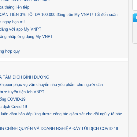
a tháng liên tiếp
N TIỀN 3% TỐI ĐA 100.000 đồng trên My VNPT! Tết đến xuân
 ngay bạn ơi!
ễ dàng với app My VNPT
 đăng nhập ứng dụng My VNPT
ông hợp quy
A TÂM DỊCH BÌNH DƯƠNG
Shipper phục vụ vận chuyển nhu yếu phẩm cho người dân
trực tuyến tiện ích VNPT
hống COVID-19
a dịch Covid-19
 luôn đảm bảo đáp ứng được công tác giám sát cho đội ngũ y tế bác
G CHÍNH QUYỀN VÀ DOANH NGHIỆP ĐẨY LÙI DỊCH COVID-19