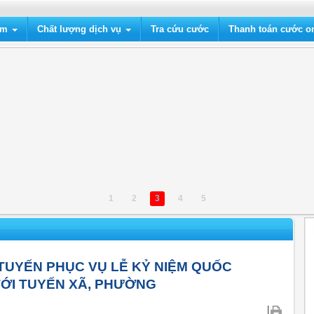
ẩm
Chất lượng dịch vụ
Tra cứu cước
Thanh toán cước on
1
2
3
4
5
 TUYẾN PHỤC VỤ LỄ KỶ NIỆM QUỐC
TỚI TUYẾN XÃ, PHƯỜNG
|