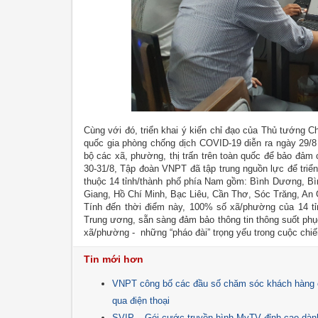
Cùng với đó, triển khai ý kiến chỉ đạo của Thủ tướng 
quốc gia phòng chống dịch COVID-19 diễn ra ngày 29/8 v
bộ các xã, phường, thị trấn trên toàn quốc để bảo đảm 
30-31/8, Tập đoàn VNPT đã tập trung nguồn lực để triển
thuộc 14 tỉnh/thành phố phía Nam gồm: Bình Dương, Bì
Giang, Hồ Chí Minh, Bạc Liêu, Cần Thơ, Sóc Trăng, An 
Tính đến thời điểm này, 100% số xã/phường của 14 tỉn
Trung ương, sẵn sàng đảm bảo thông tin thông suốt ph
xã/phường - những “pháo đài” trọng yếu trong cuộc chi
Tin mới hơn
VNPT công bố các đầu số chăm sóc khách hàng c
qua điện thoại
SVIP – Gói cước truyền hình MyTV đỉnh cao dành