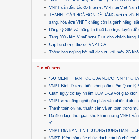
VNPT dẫn đầu tốc độ Internet Wi-Fi tại Việt Nam b
THANH TOÁN HOÁ ĐƠN DỄ DÀNG vơi ưu đãi HOÀ
sang, hóa đơn VNPT chẳng còn là gánh nặng, săn
Đăng ký SIM và thông tin thuê bao trực tuyến d
Tặng 300 điểm VinaPhone Plus cho khách hàng
Cấp bù chứng thư số VNPT CA
Thông báo ngừng kết nối dịch vụ với máy 2G kh
Tin cũ hơn
“SỨ MỆNH THẦN TỐC CỦA NGƯỜI VNPT” GIỮ
VNPT Bình Dương triển khai phần mềm Quản lý 
Giảm nguy cơ lây nhiễm COVID-19 với giao dịch 
VNPT đưa công nghệ góp phần vào chiến dịch c
Thanh toán online, thuận tiện và an toàn trong mù
Dù điều kiện thời gian khó khăn nhưng VNPT vẫn
sĩ
VNPT ĐỊA BÀN BÌNH DƯƠNG ĐỒNG HÀNH CÙN
VNPT: Kiện toàn các chức danh cán bộ chủ chốt