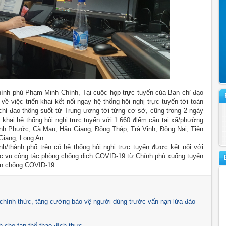
Chính phủ Phạm Minh Chính, Tại cuộc họp trực tuyến của Ban chỉ đạo
ề việc triển khai kết nối ngay hệ thống hội nghị trực tuyến tới toàn
chỉ đạo thông suốt từ Trung ương tới từng cơ sở, cũng trong 2 ngày
 khai hệ thống hội nghị trực tuyến với 1.660 điểm cầu tại xã/phường
nh Phước, Cà Mau, Hậu Giang, Đồng Tháp, Trà Vinh, Đồng Nai, Tiền
Giang, Long An.
h/thành phố trên có hệ thống hội nghị trực tuyến được kết nối với
ục vụ công tác phòng chống dịch COVID-19 từ Chính phủ xuống tuyến
ến chống COVID-19.
hính thức, tăng cường bảo vệ người dùng trước vấn nạn lừa đảo
 cho fan thể thao đích thực