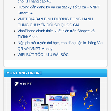
cho KH nâng cấp 4G
Hướng dẫn đăng ký và cài đặt ký số từ xa – VNPT
SmartCA
VNPT ĐỊA BÀN BÌNH DƯƠNG ĐỒNG HÀNH
CÙNG CHUYỂN ĐỔI SỐ QUỐC GIA
VinaPhone chính thức xuất hiện trên Shopee và
TikTok Shop!
Nộp phí xét tuyển đại học, cao đẳng tiện lợi bằng Viet
QR với VNPT Money
WIFI BỨT TỐC - ƯU ĐÃI SỐC
MUA HÀNG ONLINE