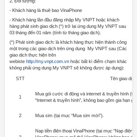
2. Đối tượng:
- Khách hàng là thuê bao VinaPhone
- Khách hàng lần đầu đăng nhập My VNPT hoặc khách
hàng phát sinh giao dịch (*) trở lại ứng dụng My VNPT sau
03 tháng đến 01 năm (tính từ tháng giao dịch).
(*) Phát sinh giao dịch: là khách hàng thực hiện thành công
một trong các giao dịch trên ứng dụng My VNPT sau (Các
giao dịch thực hiện trên
webiste
http://my.vnpt.com.vn
hoặc bất kì điểm chạm khác
không phải ứng dụng My VNPT sẽ không được áp dụng):
STT
Tên giao dịch
Mua gói cước di động và internet & truyền hình (tạ
1
“Internet & truyền hình”, không bao gồm gia hạn gó
2
Mua sim (tại mục “Mua sim mới”).
Nạp tiền điện thoại VinaPhone (tại mục “Nạp điện t