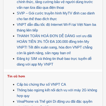
chính thức, tăng cường bảo vệ người dùng trước
vấn nạn lừa đảo qua điện thoại
SVIP – Gói cước truyền hình MyTV đỉnh cao dành
cho fan thể thao đích thực
VNPT dẫn đầu tốc độ Internet Wi-Fi tại Việt Nam ba
tháng liên tiếp
THANH TOÁN HOÁ ĐƠN DỄ DÀNG vơi ưu đãi
HOÀN TIỀN 3% TỐI ĐA 100.000 đồng trên My
VNPT! Tết đến xuân sang, hóa đơn VNPT chẳng
còn là gánh nặng, săn ngay bạn ơi!
Đăng ký SIM và thông tin thuê bao trực tuyến dễ
dàng với app My VNPT
Tin cũ hơn
Cấp bù chứng thư số VNPT CA
Thông báo ngừng kết nối dịch vụ với máy 2G không
hợp quy
VinaPhone và Thế giới Di động ưu đãi đặc quyền