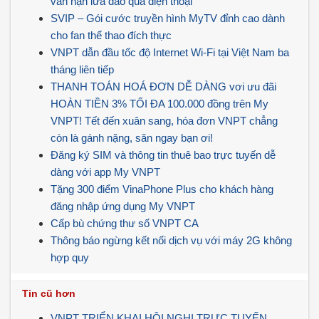
vấn nạn lừa đảo qua điện thoại
SVIP – Gói cước truyền hình MyTV đỉnh cao dành
cho fan thể thao đích thực
VNPT dẫn đầu tốc độ Internet Wi-Fi tại Việt Nam ba
tháng liên tiếp
THANH TOÁN HOÁ ĐƠN DỄ DÀNG vơi ưu đãi
HOÀN TIỀN 3% TỐI ĐA 100.000 đồng trên My
VNPT! Tết đến xuân sang, hóa đơn VNPT chẳng
còn là gánh nặng, săn ngay bạn ơi!
Đăng ký SIM và thông tin thuê bao trực tuyến dễ
dàng với app My VNPT
Tặng 300 điểm VinaPhone Plus cho khách hàng
đăng nhập ứng dụng My VNPT
Cấp bù chứng thư số VNPT CA
Thông báo ngừng kết nối dịch vụ với máy 2G không
hợp quy
Tin cũ hơn
VNPT TRIỂN KHAI HỘI NGHỊ TRỰC TUYẾN