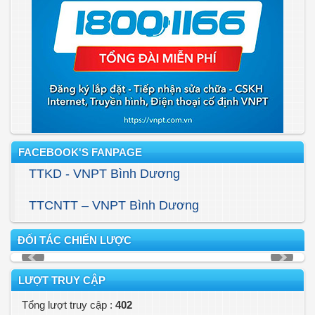
FACEBOOK'S FANPAGE
TTKD - VNPT Bình Dương
TTCNTT – VNPT Bình Dương
ĐỐI TÁC CHIẾN LƯỢC
LƯỢT TRUY CẬP
Tổng lượt truy cập :
402