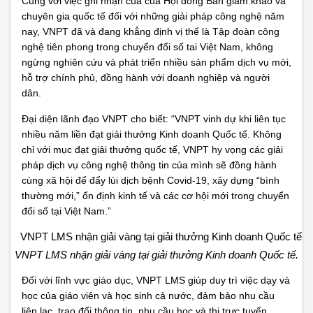
Cùng với việc ghi nhận của của Hội đồng Ban giám khảo và
chuyên gia quốc tế đối với những giải pháp công nghệ năm
nay, VNPT đã và đang khẳng định vị thế là Tập đoàn công
nghệ tiên phong trong chuyển đổi số tai Việt Nam, không
ngừng nghiên cứu và phát triển nhiều sản phẩm dịch vụ mới,
hỗ trợ chính phủ, đồng hành với doanh nghiệp và người
dân.
Đại diện lãnh đạo VNPT cho biết: “VNPT vinh dự khi liên tục
nhiều năm liền đạt giải thưởng Kinh doanh Quốc tế. Không
chỉ với mục đạt giải thưởng quốc tế, VNPT hy vọng các giải
pháp dịch vụ công nghệ thông tin của mình sẽ đồng hành
cùng xã hội để đẩy lùi dịch bệnh Covid-19, xây dựng “bình
thường mới,” ổn định kinh tế và các cơ hội mới trong chuyển
đổi số tại Việt Nam.”
VNPT LMS nhận giải vàng tại giải thưởng Kinh doanh Quốc tế.
Đối với lĩnh vực giáo dục, VNPT LMS giúp duy trì việc dạy và
học của giáo viên và học sinh cả nước, đảm bảo nhu cầu
liên lạc, trao đổi thông tin, nhu cầu học và thi trực tuyến