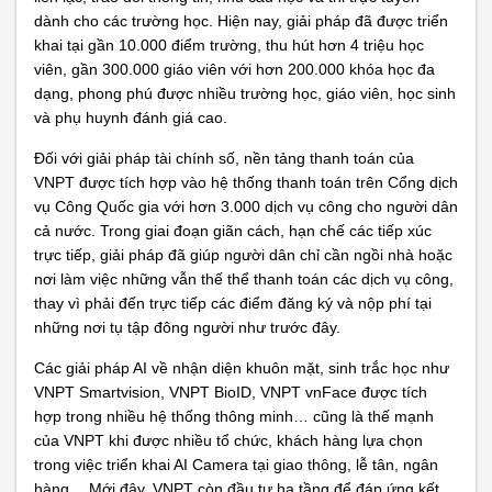
dành cho các trường học. Hiện nay, giải pháp đã được triển
khai tại gần 10.000 điểm trường, thu hút hơn 4 triệu học
viên, gần 300.000 giáo viên với hơn 200.000 khóa học đa
dạng, phong phú được nhiều trường học, giáo viên, học sinh
và phụ huynh đánh giá cao.
Đối với giải pháp tài chính số, nền tảng thanh toán của
VNPT được tích hợp vào hệ thống thanh toán trên Cổng dịch
vụ Công Quốc gia với hơn 3.000 dịch vụ công cho người dân
cả nước. Trong giai đoạn giãn cách, hạn chế các tiếp xúc
trực tiếp, giải pháp đã giúp người dân chỉ cần ngồi nhà hoặc
nơi làm việc những vẫn thế thể thanh toán các dịch vụ công,
thay vì phải đến trực tiếp các điểm đăng ký và nộp phí tại
những nơi tụ tập đông người như trước đây.
Các giải pháp AI về nhận diện khuôn mặt, sinh trắc học như
VNPT Smartvision, VNPT BioID, VNPT vnFace được tích
hợp trong nhiều hệ thống thông minh… cũng là thế mạnh
của VNPT khi được nhiều tổ chức, khách hàng lựa chọn
trong việc triển khai AI Camera tại giao thông, lễ tân, ngân
hàng… Mới đây, VNPT còn đầu tư hạ tầng để đáp ứng kết