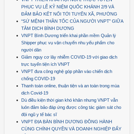
PHỤC VỤ LỄ KỶ NIỆM QUỐC KHÁNH 2/9 VÀ
ĐẢM BẢO KẾT NỐI TỚI TUYẾN XÃ, PHƯỜNG
“SỨ MỆNH THẦN TỐC CỦA NGƯỜI VNPT” GIỮA
TÂM DỊCH BÌNH DƯƠNG
VNPT Bình Dương triển khai phần mềm Quản lý
Shipper phục vụ vận chuyển nhu yếu phẩm cho
người dân
Giảm nguy cơ lây nhiễm COVID-19 với giao dịch
trực tuyến tiện ích VNPT
VNPT đưa công nghệ góp phần vào chiến dịch
chống COVID-19
Thanh toán online, thuận tiện và an toàn trong mùa
dịch Covid-19
Dù điều kiện thời gian khó khăn nhưng VNPT vẫn
luôn đảm bảo đáp ứng được công tác giám sát cho
đội ngũ y tế bác sĩ
VNPT ĐỊA BÀN BÌNH DƯƠNG ĐỒNG HÀNH
CÙNG CHÍNH QUYỀN VÀ DOANH NGHIỆP ĐẨY