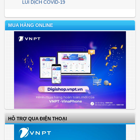
LÙI DỊCH COVID-19
MUA HÀNG ONLINE
HỖ TRỢ QUA ĐIỆN THOẠI