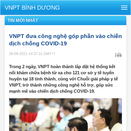
VNPT BÌNH DƯƠNG
Tog
nav
TIN MỚI NHẤT
VNPT đưa công nghệ góp phần vào chiến
dịch chống COVID-19
28-08-2021 14:37:31
GMT+7
|
Trong 2 ngày, VNPT hoàn thành lắp đặt hệ thống kết
nối khám chữa bệnh từ xa cho 121 cơ sở y tế tuyến
huyện tại 18 tỉnh thành, cùng với Chuỗi giải pháp y tế
VNPT, trở thành những công nghệ hỗ trợ, góp sức
mạnh mẽ vào chiến dịch chống COVID-19.