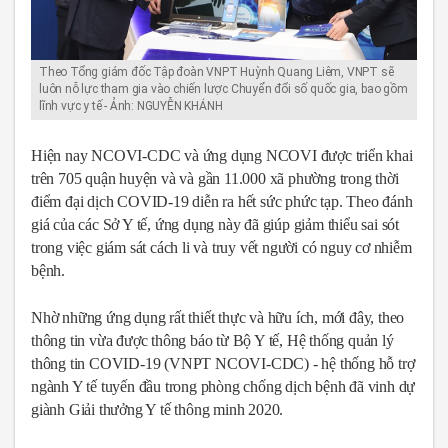
Theo Tổng giám đốc Tập đoàn VNPT Huỳnh Quang Liêm, VNPT sẽ
luôn nỗ lực tham gia vào chiến lược Chuyển đổi số quốc gia, bao gồm
lĩnh vực y tế - Ảnh: NGUYỄN KHÁNH
Hiện nay NCOVI-CDC và ứng dụng NCOVI được triển khai
trên 705 quận huyện và và gần 11.000 xã phường trong thời
điểm đại dịch COVID-19 diễn ra hết sức phức tạp. Theo đánh
giá của các Sở Y tế, ứng dụng này đã giúp giảm thiểu sai sót
trong việc giám sát cách li và truy vết người có nguy cơ nhiễm
bệnh.
Nhờ những ứng dụng rất thiết thực và hữu ích, mới đây, theo
thông tin vừa được thông báo từ Bộ Y tế, Hệ thống quản lý
thông tin COVID-19 (VNPT NCOVI-CDC) - hệ thống hỗ trợ
ngành Y tế tuyến đầu trong phòng chống dịch bệnh đã vinh dự
giành Giải thưởng Y tế thông minh 2020.