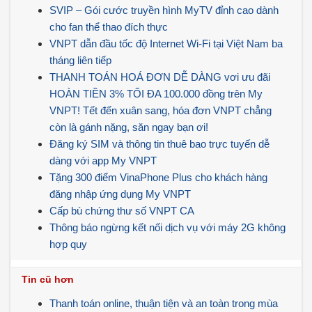
SVIP – Gói cước truyền hình MyTV đỉnh cao dành
cho fan thể thao đích thực
VNPT dẫn đầu tốc độ Internet Wi-Fi tại Việt Nam ba
tháng liên tiếp
THANH TOÁN HOÁ ĐƠN DỄ DÀNG vơi ưu đãi
HOÀN TIỀN 3% TỐI ĐA 100.000 đồng trên My
VNPT! Tết đến xuân sang, hóa đơn VNPT chẳng
còn là gánh nặng, săn ngay bạn ơi!
Đăng ký SIM và thông tin thuê bao trực tuyến dễ
dàng với app My VNPT
Tặng 300 điểm VinaPhone Plus cho khách hàng
đăng nhập ứng dụng My VNPT
Cấp bù chứng thư số VNPT CA
Thông báo ngừng kết nối dịch vụ với máy 2G không
hợp quy
Tin cũ hơn
Thanh toán online, thuận tiện và an toàn trong mùa