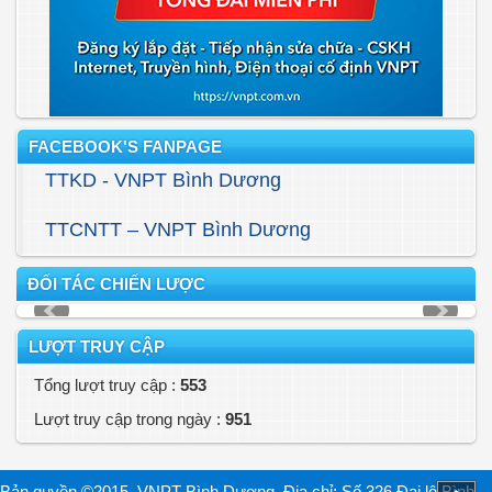
FACEBOOK'S FANPAGE
TTKD - VNPT Bình Dương
TTCNTT – VNPT Bình Dương
ĐỐI TÁC CHIẾN LƯỢC
LƯỢT TRUY CẬP
Tổng lượt truy cập :
553
Lượt truy cập trong ngày :
951
Bản quyền ©2015. VNPT Bình Dương. Địa chỉ: Số 326 Đại lộ Bình