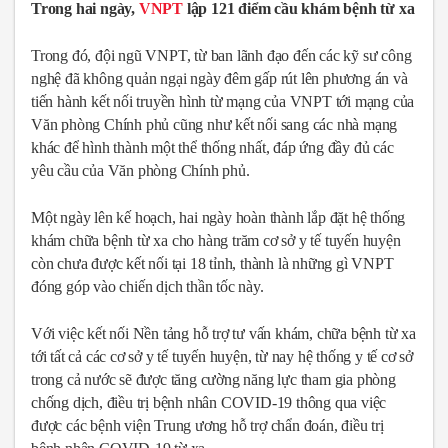
Trong hai ngày,
VNPT
lập 121 điểm cầu khám bệnh từ xa
Trong đó, đội ngũ VNPT, từ ban lãnh đạo đến các kỹ sư công
nghệ đã không quản ngại ngày đêm gấp rút lên phương án và
tiến hành kết nối truyền hình từ mạng của VNPT tới mạng của
Văn phòng Chính phủ cũng như kết nối sang các nhà mạng
khác để hình thành một thể thống nhất, đáp ứng đầy đủ các
yêu cầu của Văn phòng Chính phủ.
Một ngày lên kế hoạch, hai ngày hoàn thành lắp đặt hệ thống
khám chữa bệnh từ xa cho hàng trăm cơ sở y tế tuyến huyện
còn chưa được kết nối tại 18 tỉnh, thành là những gì VNPT
đóng góp vào chiến dịch thần tốc này.
Với việc kết nối Nền tảng hỗ trợ tư vấn khám, chữa bệnh từ xa
tới tất cả các cơ sở y tế tuyến huyện, từ nay hệ thống y tế cơ sở
trong cả nước sẽ được tăng cường năng lực tham gia phòng
chống dịch, điều trị bệnh nhân COVID-19 thông qua việc
được các bệnh viện Trung ương hỗ trợ chẩn đoán, điều trị