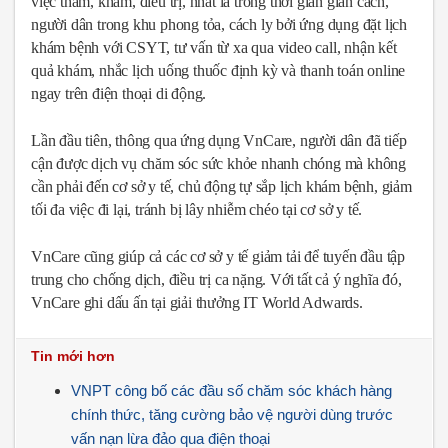
việc thăm, khám, điều trị, nhất là trong thời gian giãn cách,
người dân trong khu phong tỏa, cách ly bởi ứng dụng đặt lịch
khám bệnh với CSYT, tư vấn từ xa qua video call, nhận kết
quả khám, nhắc lịch uống thuốc định kỳ và thanh toán online
ngay trên điện thoại di động.
Lần đầu tiên, thông qua ứng dụng VnCare, người dân đã tiếp
cận được dịch vụ chăm sóc sức khỏe nhanh chóng mà không
cần phải đến cơ sở y tế, chủ động tự sắp lịch khám bệnh, giảm
tối đa việc đi lại, tránh bị lây nhiễm chéo tại cơ sở y tế.
VnCare cũng giúp cả các cơ sở y tế giảm tải để tuyến đầu tập
trung cho chống dịch, điều trị ca nặng. Với tất cả ý nghĩa đó,
VnCare ghi dấu ấn tại giải thưởng IT World Adwards.
Tin mới hơn
VNPT công bố các đầu số chăm sóc khách hàng
chính thức, tăng cường bảo vệ người dùng trước
vấn nạn lừa đảo qua điện thoại