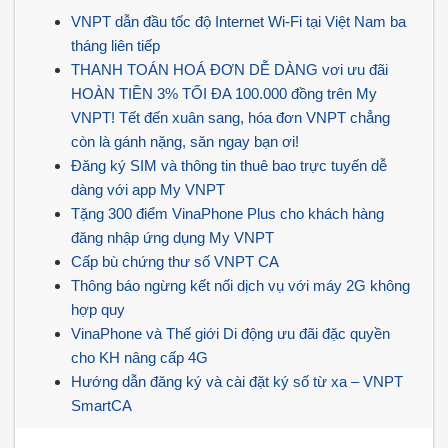
VNPT dẫn đầu tốc độ Internet Wi-Fi tại Việt Nam ba
tháng liên tiếp
THANH TOÁN HOÁ ĐƠN DỄ DÀNG vơi ưu đãi
HOÀN TIỀN 3% TỐI ĐA 100.000 đồng trên My
VNPT! Tết đến xuân sang, hóa đơn VNPT chẳng
còn là gánh nặng, săn ngay bạn ơi!
Đăng ký SIM và thông tin thuê bao trực tuyến dễ
dàng với app My VNPT
Tặng 300 điểm VinaPhone Plus cho khách hàng
đăng nhập ứng dụng My VNPT
Cấp bù chứng thư số VNPT CA
Thông báo ngừng kết nối dịch vụ với máy 2G không
hợp quy
VinaPhone và Thế giới Di động ưu đãi đặc quyền
cho KH nâng cấp 4G
Hướng dẫn đăng ký và cài đặt ký số từ xa – VNPT
SmartCA