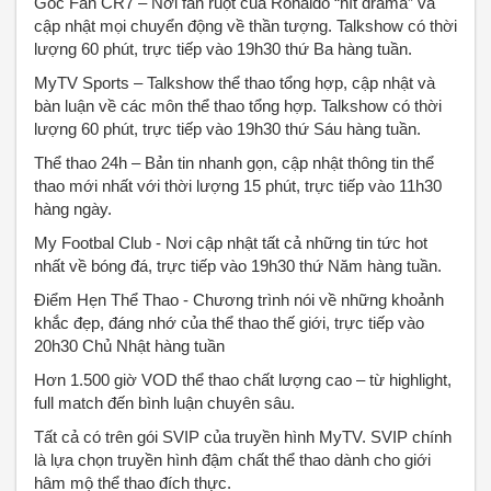
Góc Fan CR7 – Nơi fan ruột của Ronaldo “hít drama” và
cập nhật mọi chuyển động về thần tượng. Talkshow có thời
lượng 60 phút, trực tiếp vào 19h30 thứ Ba hàng tuần.
MyTV Sports – Talkshow thể thao tổng hợp, cập nhật và
bàn luận về các môn thể thao tổng hợp. Talkshow có thời
lượng 60 phút, trực tiếp vào 19h30 thứ Sáu hàng tuần.
Thể thao 24h – Bản tin nhanh gọn, cập nhật thông tin thể
thao mới nhất với thời lượng 15 phút, trực tiếp vào 11h30
hàng ngày.
My Footbal Club - Nơi cập nhật tất cả những tin tức hot
nhất về bóng đá, trực tiếp vào 19h30 thứ Năm hàng tuần.
Điểm Hẹn Thể Thao - Chương trình nói về những khoảnh
khắc đẹp, đáng nhớ của thể thao thế giới, trực tiếp vào
20h30 Chủ Nhật hàng tuần
Hơn 1.500 giờ VOD thể thao chất lượng cao – từ highlight,
full match đến bình luận chuyên sâu.
Tất cả có trên gói SVIP của truyền hình MyTV. SVIP chính
là lựa chọn truyền hình đậm chất thể thao dành cho giới
hâm mộ thể thao đích thực.