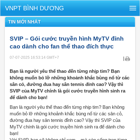
VNPT BÌNH DƯƠNG
Tog
nav
TIN MỚI NHẤT
SVIP – Gói cước truyền hình MyTV đỉnh
cao dành cho fan thể thao đích thực
07-07-2025 16:53:14
GMT+7
|
Bạn là người yêu thể thao đến từng nhịp tim? Bạn
không muốn bỏ lỡ những khoảnh khắc bùng nổ từ các
sân cỏ, đường đua hay sân tennis đỉnh cao? Vậy thì
SVIP của MyTV chính là gói cước truyền hình sinh ra
để dành cho bạn!
Bạn là người yêu thể thao đến từng nhịp tim? Bạn không
muốn bỏ lỡ những khoảnh khắc bùng nổ từ các sân cỏ,
đường đua hay sân tennis đỉnh cao? Vậy thì SVIP của
MyTV chính là gói cước truyền hình sinh ra để dành cho
bạn!
Với SVIP, bạn sẽ không chỉ xem – mà còn sống trọn từng