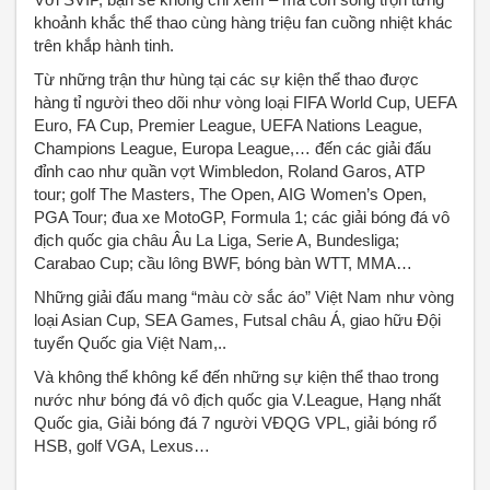
khoảnh khắc thể thao cùng hàng triệu fan cuồng nhiệt khác
trên khắp hành tinh.
Từ những trận thư hùng tại các sự kiện thể thao được
hàng tỉ người theo dõi như vòng loại FIFA World Cup, UEFA
Euro, FA Cup, Premier League, UEFA Nations League,
Champions League, Europa League,… đến các giải đấu
đỉnh cao như quần vợt Wimbledon, Roland Garos, ATP
tour; golf The Masters, The Open, AIG Women’s Open,
PGA Tour; đua xe MotoGP, Formula 1; các giải bóng đá vô
địch quốc gia châu Âu La Liga, Serie A, Bundesliga;
Carabao Cup; cầu lông BWF, bóng bàn WTT, MMA…
Những giải đấu mang “màu cờ sắc áo” Việt Nam như vòng
loại Asian Cup, SEA Games, Futsal châu Á, giao hữu Đội
tuyển Quốc gia Việt Nam,..
Và không thể không kể đến những sự kiện thể thao trong
nước như bóng đá vô địch quốc gia V.League, Hạng nhất
Quốc gia, Giải bóng đá 7 người VĐQG VPL, giải bóng rổ
HSB, golf VGA, Lexus…