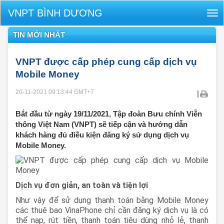
VNPT BÌNH DƯƠNG
Tog
nav
TIN MỚI NHẤT
VNPT được cấp phép cung cấp dịch vụ
Mobile Money
20-11-2021 09:13:44
GMT+7
|
Bắt đầu từ ngày 19/11/2021, Tập đoàn Bưu chính Viễn
thông Việt Nam (VNPT) sẽ tiếp cận và hướng dẫn
khách hàng đủ điều kiện đăng ký sử dụng dịch vụ
Mobile Money.
Dịch vụ đơn giản, an toàn và tiện lợi
Như vậy để sử dụng thanh toán bằng Mobile Money
các thuê bao VinaPhone chỉ cần đăng ký dịch vụ là có
thể nạp, rút tiền, thanh toán tiêu dùng nhỏ lẻ, thanh