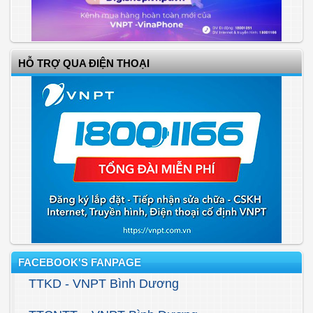
HỖ TRỢ QUA ĐIỆN THOẠI
FACEBOOK'S FANPAGE
TTKD - VNPT Bình Dương