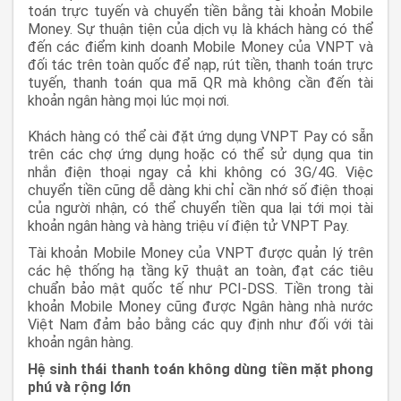
toán trực tuyến và chuyển tiền bằng tài khoản Mobile
Money. Sự thuận tiện của dịch vụ là khách hàng có thể
đến các điểm kinh doanh Mobile Money của VNPT và
đối tác trên toàn quốc để nạp, rút tiền, thanh toán trực
tuyến, thanh toán qua mã QR mà không cần đến tài
khoản ngân hàng mọi lúc mọi nơi.
Khách hàng có thể cài đặt ứng dụng VNPT Pay có sẵn
trên các chợ ứng dụng hoặc có thể sử dụng qua tin
nhắn điện thoại ngay cả khi không có 3G/4G. Việc
chuyển tiền cũng dễ dàng khi chỉ cần nhớ số điện thoại
của người nhận, có thể chuyển tiền qua lại tới mọi tài
khoản ngân hàng và hàng triệu ví điện tử VNPT Pay.
Tài khoản Mobile Money của VNPT được quản lý trên
các hệ thống hạ tầng kỹ thuật an toàn, đạt các tiêu
chuẩn bảo mật quốc tế như PCI-DSS. Tiền trong tài
khoản Mobile Money cũng được Ngân hàng nhà nước
Việt Nam đảm bảo bằng các quy định như đối với tài
khoản ngân hàng.
Hệ sinh thái thanh toán không dùng tiền mặt phong
phú và rộng lớn