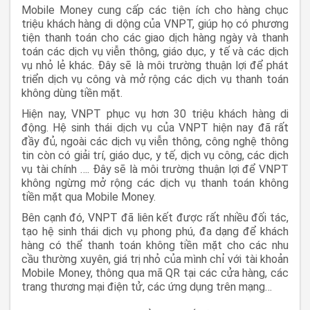
Mobile Money cung cấp các tiện ích cho hàng chục
triệu khách hàng di dộng của VNPT, giúp họ có phương
tiện thanh toán cho các giao dịch hàng ngày và thanh
toán các dịch vụ viễn thông, giáo dục, y tế và các dịch
vụ nhỏ lẻ khác. Đây sẽ là môi trường thuận lợi để phát
triển dịch vụ công và mở rộng các dịch vụ thanh toán
không dùng tiền mặt.
Hiện nay, VNPT phục vụ hơn 30 triệu khách hàng di
động. Hệ sinh thái dịch vụ của VNPT hiện nay đã rất
đầy đủ, ngoài các dịch vụ viễn thông, công nghệ thông
tin còn có giải trí, giáo dục, y tế, dịch vụ công, các dịch
vụ tài chính …. Đây sẽ là môi trường thuận lợi để VNPT
không ngừng mở rộng các dịch vụ thanh toán không
tiền mặt qua Mobile Money.
Bên cạnh đó, VNPT đã liên kết được rất nhiều đối tác,
tạo hệ sinh thái dịch vụ phong phú, đa dạng để khách
hàng có thể thanh toán không tiền mặt cho các nhu
cầu thường xuyên, giá trị nhỏ của mình chỉ với tài khoản
Mobile Money, thông qua mã QR tại các cửa hàng, các
trang thương mại điện tử, các ứng dụng trên mạng…