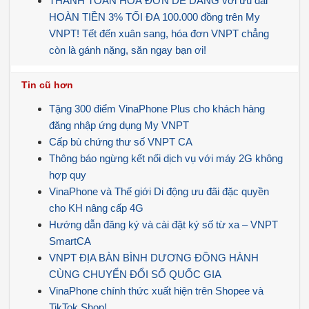
THANH TOÁN HOÁ ĐƠN DỄ DÀNG vơi ưu đãi
HOÀN TIỀN 3% TỐI ĐA 100.000 đồng trên My
VNPT! Tết đến xuân sang, hóa đơn VNPT chẳng
còn là gánh nặng, săn ngay bạn ơi!
Tin cũ hơn
Tặng 300 điểm VinaPhone Plus cho khách hàng
đăng nhập ứng dụng My VNPT
Cấp bù chứng thư số VNPT CA
Thông báo ngừng kết nối dịch vụ với máy 2G không
hợp quy
VinaPhone và Thế giới Di động ưu đãi đặc quyền
cho KH nâng cấp 4G
Hướng dẫn đăng ký và cài đặt ký số từ xa – VNPT
SmartCA
VNPT ĐỊA BÀN BÌNH DƯƠNG ĐỒNG HÀNH
CÙNG CHUYỂN ĐỔI SỐ QUỐC GIA
VinaPhone chính thức xuất hiện trên Shopee và
TikTok Shop!