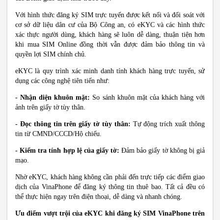
Với hình thức đăng ký SIM trực tuyến được kết nối và đối soát với
cơ sở dữ liệu dân cư của Bộ Công an, có eKYC và các hình thức
xác thực người dùng, khách hàng sẽ luôn dễ dàng, thuận tiện hơn
khi mua SIM Online đồng thời vẫn được đảm bảo thông tin và
quyền lợi SIM chính chủ.
eKYC là quy trình xác minh danh tính khách hàng trực tuyến, sử
dụng các công nghệ tiên tiến như:
- Nhận diện khuôn mặt:
So sánh khuôn mặt của khách hàng với
ảnh trên giấy tờ tùy thân.
- Đọc thông tin trên giấy tờ tùy thân:
Tự động trích xuất thông
tin từ CMND/CCCD/Hộ chiếu.
- Kiểm tra tính hợp lệ của giấy tờ:
Đảm bảo giấy tờ không bị giả
mạo.
Nhờ eKYC, khách hàng không cần phải đến trực tiếp các điểm giao
dịch của VinaPhone để đăng ký thông tin thuê bao. Tất cả đều có
thể thực hiện ngay trên điện thoại, dễ dàng và nhanh chóng.
Ưu điểm vượt trội của eKYC khi đăng ký SIM VinaPhone trên