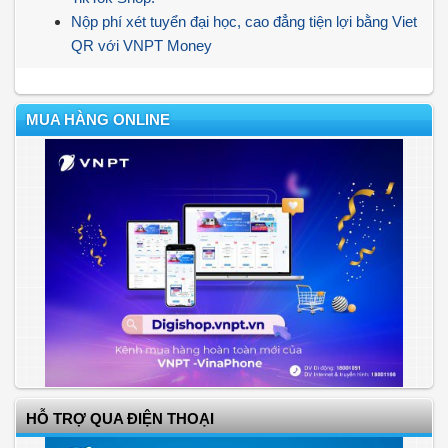
Nộp phí xét tuyển đại học, cao đẳng tiện lợi bằng Viet
QR với VNPT Money
MUA HÀNG ONLINE
HỖ TRỢ QUA ĐIỆN THOẠI