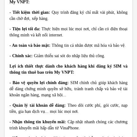
My VNPT:
- Tiết kiệm thời gian:
Quy trình đăng ký chỉ mất vài phút, không
cần chờ đợi, xếp hàng.
- Tiện lợi tối đa:
Thực hiện mọi lúc mọi nơi, chỉ cần có điện thoại
thông minh và kết nối internet.
- An toàn và bảo mật:
Thông tin cá nhân được mã hóa và bảo vệ.
- Chính xác:
Giảm thiểu sai sót do nhập liệu thủ công.
Lợi ích thiết thực dành cho khách hàng khi đăng ký SIM và
thông tin thuê bao trên My VNPT:
- Bảo vệ quyền lợi chính đáng:
SIM chính chủ giúp khách hàng
dễ dàng chứng minh quyền sở hữu, tránh tranh chấp và bảo vệ tài
khoản ngân hàng, mạng xã hội...
- Quản lý tài khoản dễ dàng:
Theo dõi cước phí, gói cước, nạp
tiền, gia hạn dịch vụ... mọi lúc mọi nơi.
- Nhận thông tin khuyến mãi:
Cập nhật nhanh chóng các chương
trình khuyến mãi hấp dẫn từ VinaPhone.