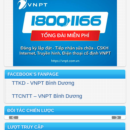
FACEBOOK'S FANPAGE
TTKD - VNPT Bình Dương
TTCNTT – VNPT Bình Dương
ĐỐI TÁC CHIẾN LƯỢC
LƯỢT TRUY CẬP