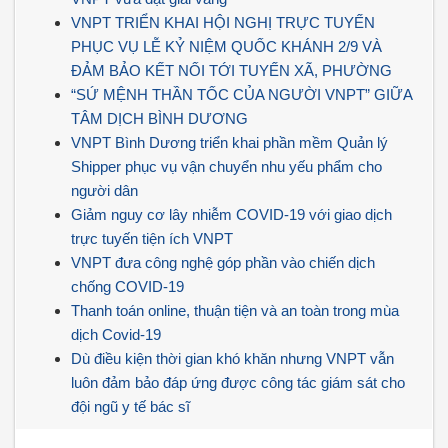
VNPT TRIỂN KHAI HỘI NGHỊ TRỰC TUYẾN
PHỤC VỤ LỄ KỶ NIỆM QUỐC KHÁNH 2/9 VÀ
ĐẢM BẢO KẾT NỐI TỚI TUYẾN XÃ, PHƯỜNG
“SỨ MỆNH THẦN TỐC CỦA NGƯỜI VNPT” GIỮA
TÂM DỊCH BÌNH DƯƠNG
VNPT Bình Dương triển khai phần mềm Quản lý
Shipper phục vụ vận chuyển nhu yếu phẩm cho
người dân
Giảm nguy cơ lây nhiễm COVID-19 với giao dịch
trực tuyến tiện ích VNPT
VNPT đưa công nghệ góp phần vào chiến dịch
chống COVID-19
Thanh toán online, thuận tiện và an toàn trong mùa
dịch Covid-19
Dù điều kiện thời gian khó khăn nhưng VNPT vẫn
luôn đảm bảo đáp ứng được công tác giám sát cho
đội ngũ y tế bác sĩ