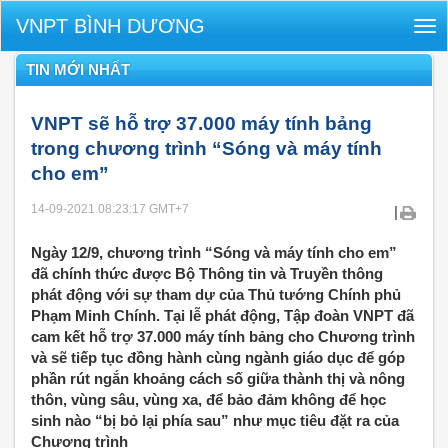
VNPT BÌNH DƯƠNG
Tog
nav
TIN MỚI NHẤT
VNPT sẽ hỗ trợ 37.000 máy tính bảng
trong chương trình “Sóng và máy tính
cho em”
14-09-2021 08:23:17
GMT+7
|
Ngày 12/9, chương trình “Sóng và máy tính cho em”
đã chính thức được Bộ Thông tin và Truyền thông
phát động với sự tham dự của Thủ tướng Chính phủ
Phạm Minh Chính. Tại lễ phát động, Tập đoàn VNPT đã
cam kết hỗ trợ 37.000 máy tính bảng cho Chương trình
và sẽ tiếp tục đồng hành cùng ngành giáo dục để góp
phần rút ngắn khoảng cách số giữa thành thị và nông
thôn, vùng sâu, vùng xa, để bảo đảm không để học
sinh nào “bị bỏ lại phía sau” như mục tiêu đặt ra của
Chương trình