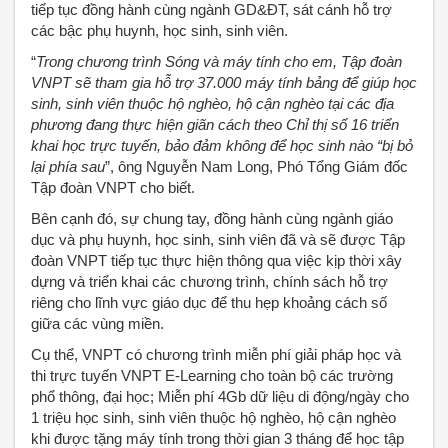
tiếp tục đồng hành cùng ngành GD&ĐT, sát cánh hỗ trợ
các bậc phụ huynh, học sinh, sinh viên.
“
Trong chương trình Sóng và máy tính cho em, Tập đoàn
VNPT sẽ tham gia hỗ trợ 37.000 máy tính bảng để giúp học
sinh, sinh viên thuộc hộ nghèo, hộ cận nghèo tại các địa
phương đang thực hiện giãn cách theo Chỉ thị số 16 triển
khai học trực tuyến, bảo đảm không để học sinh nào “bị bỏ
lại phía sau
”, ông Nguyễn Nam Long, Phó Tổng Giám đốc
Tập đoàn VNPT cho biết.
Bên cạnh đó, sự chung tay, đồng hành cùng ngành giáo
dục và phụ huynh, học sinh, sinh viên đã và sẽ được Tập
đoàn VNPT tiếp tục thực hiện thông qua việc kịp thời xây
dựng và triển khai các chương trình, chính sách hỗ trợ
riêng cho lĩnh vực giáo dục để thu hẹp khoảng cách số
giữa các vùng miền.
Cụ thể, VNPT có chương trình miễn phí giải pháp học và
thi trực tuyến VNPT E-Learning cho toàn bộ các trường
phổ thông, đại học; Miễn phí 4Gb dữ liệu di động/ngày cho
1 triệu học sinh, sinh viên thuộc hộ nghèo, hộ cận nghèo
khi được tặng máy tính trong thời gian 3 tháng để học tập