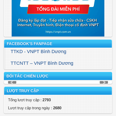
FACEBOOK'S FANPAGE
TTKD - VNPT Bình Dương
TTCNTT – VNPT Bình Dương
ĐỐI TÁC CHIẾN LƯỢC
LƯỢT TRUY CẬP
Tổng lượt truy cập :
2793
Lượt truy cập trong ngày :
2680