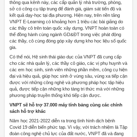
thông qua kênh này, các cấp quản lý nhà trường, phòng,
sở có công cụ tập trung để đánh giá, giám sát tiến độ và
kết quả dạy-học tại địa phương. Hiện nay, trên nền tảng
VNPT E-Learning có khoảng hơn 1 triệu các bài giảng do
các thầy cô trên toàn quốc xây dựng. VNPT hoàn toàn có
thể đồng hành cùng ngành GD&ĐT trong việc phát động
các thầy, cô cùng đóng góp xây dựng kho học liệu số quốc
gia.
Có thể nói, Hệ sinh thái giáo dục của VNPT đã cung cấp
cho các nhà quản lý, các thầy cô giáo, các vị phụ huynh và
các em học sinh, sinh viên những phần mềm, công cụ hiện
đại và hiệu quả, giúp học sinh ở vùng sâu, vùng xa tiếp cận
được với những công nghệ và phương pháp học tập hiệu
quả, được tiếp cận những kho tàng tri thức mà với những
phương pháp truyền thống khó tiếp cận được.
VNPT sẽ hỗ trợ 37.000 máy tính bảng cùng các chính
sách hỗ trợ khác
Năm học 2021-2022 diễn ra trong tình hình dịch bệnh
Covid 19 diễn biến phức tạp. Vì vậy, với trách nhiệm là Tập
đoàn công nghệ chủ lực của đất nước, VNPT đã và đang