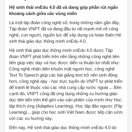
Hệ sinh thái vnEdu 4.0 đã và đang góp phần rút ngắn
khoảng cách giữa các vùng miền
Là một tập đoàn công nghệ số, trong những năm gần đây,
Tập đoàn VNPT đã và đang đầu tư rất mạnh mẽ về công
nghệ, con người, nguồn lực để xây dựng và hoàn thiện Hệ
sinh thái giáo dục thông minh vnEdu 4.0.
Hệ sinh thái giáo dục thông minh vnEdu 4.0 được Tập
đoàn VNPT phát triển trên nền tảng những công nghệ tiên
tiến giúp việc dạy và học được diễn ra thuận lợi nhất như:
Công nghệ nhận diện khuôn mặt người học, công nghệ
Text To Speech giúp các bài giảng text trở nên sinh động
hơn, công nghệ dạy - học trực tuyến do VNPT tự phát triển
để tránh lệ thuộc vào các nhà cung cấp nước ngoài ... Bên
cạnh đó, VNPT cũng đã ứng dụng những xu hướng giáo
dục tiên tiến trên thế giới vào sản phẩm của mình như Học
tập thích ứng (Adaptive Learning), Học tập đảo ngược (Flip
Learning)... giúp cho học sinh Việt Nam được tiếp cận sớm
với các xu hướng này.
Đến nay, Hệ sinh thái giáo dục thông minh vnEdu 4.0 do