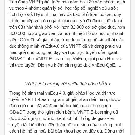
Tập đoàn VNPT phát triển bao gồm hơn 20 sản phẩm, dịch
vụ theo 4 nhóm: quản lý số; học tập số, nghiên cứu số ;
tích hợp số. Hệ sinh thái này đã bao phủ toàn bộ các quy
trình, nghiệp vụ của ngành giáo dục và đã được triển khai
trên 63 tỉnh/thành phố, với hơn 32.000 cơ sở giáo dục, hơn
800.000 hồ sơ giáo viên và hơn 8 triệu hồ sơ học sinh/sinh
viên. Có một số giải pháp, ứng dụng trong hệ sinh thái giáo
dục thông minh vnEdu4.0 của VNPT đã và đang phục vụ
hiệu quả cho công tác dạy và học trực tuyến của ngành
GD&ĐT như VNPT E-Learning, VnEdu, giải pháp Học và
thi trực tuyến, Dịch vụ kiểm định giáo dục vnEdu-QoE.....
VNPT E Learning với nhiều tính năng hỗ trợ
Trong hệ sinh thái vnEdu 4.0, giải pháp Học và thi trực
tuyến VNPT E-Learning là một giải pháp điển hình, được
đánh giá cao, đã và đang hỗ trợ hiệu quả cho ngành
GD&ĐT trong thời gian dịch bệnh. VNPT E-Learning đã
được sử dụng như một kênh chính thống để giáo viên
truyền tải kiến thức đến toàn bộ học sinh của trường một
cách hệ thống hoá, bài bản khoa học và đầy đủ. Đồng thời