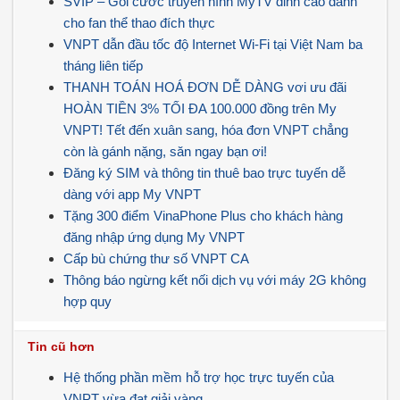
SVIP – Gói cước truyền hình MyTV đỉnh cao dành
cho fan thể thao đích thực
VNPT dẫn đầu tốc độ Internet Wi-Fi tại Việt Nam ba
tháng liên tiếp
THANH TOÁN HOÁ ĐƠN DỄ DÀNG vơi ưu đãi
HOÀN TIỀN 3% TỐI ĐA 100.000 đồng trên My
VNPT! Tết đến xuân sang, hóa đơn VNPT chẳng
còn là gánh nặng, săn ngay bạn ơi!
Đăng ký SIM và thông tin thuê bao trực tuyến dễ
dàng với app My VNPT
Tặng 300 điểm VinaPhone Plus cho khách hàng
đăng nhập ứng dụng My VNPT
Cấp bù chứng thư số VNPT CA
Thông báo ngừng kết nối dịch vụ với máy 2G không
hợp quy
Tin cũ hơn
Hệ thống phần mềm hỗ trợ học trực tuyến của
VNPT vừa đạt giải vàng