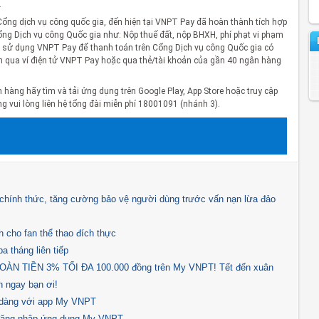
.
 Cổng dịch vụ công quốc gia, đến hiện tại VNPT Pay đã hoàn thành tích hợp
ng Dịch vụ công Quốc gia như: Nộp thuế đất, nộp BHXH, phí phạt vi phạm
n sử dụng VNPT Pay để thanh toán trên Cổng Dịch vụ công Quốc gia có
n qua ví điện tử VNPT Pay hoặc qua thẻ/tài khoản của gần 40 ngân hàng
hàng hãy tìm và tải ứng dụng trên Google Play, App Store hoặc truy cập
àng vui lòng liên hệ tổng đài miễn phí 18001091 (nhánh 3).
hính thức, tăng cường bảo vệ người dùng trước vấn nạn lừa đảo
 cho fan thể thao đích thực
a tháng liên tiếp
N TIỀN 3% TỐI ĐA 100.000 đồng trên My VNPT! Tết đến xuân
 ngay bạn ơi!
ễ dàng với app My VNPT
 đăng nhập ứng dụng My VNPT