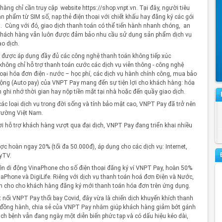
hàng chỉ cần truy cập website https://shop.vnpt.vn. Tại đây, người tiêu
n phẩm từ SIM số, nạp thẻ điện thoại với chiết khấu hay đăng ký các gói
. Cùng với đó, giao dịch thanh toán có thể tiến hành nhanh chóng, an
 khách hàng vẫn luôn được đảm bảo nhu cầu sử dụng sản phẩm dịch vụ
o dịch.
 được áp dụng đầy đủ các công nghệ thanh toán không tiếp xúc
hông chỉ hỗ trợ thanh toán cước các dịch vụ viễn thông - công nghệ
oại hóa đơn điện - nước – học phí, các dịch vụ hành chính công, mua bảo
 động (Auto pay) của VNPT Pay mang đến sự tiện lợi cho khách hàng: hóa
hi nhớ thời gian hay nộp tiền mặt tại nhà hoặc đến quầy giao dịch.
c loại dịch vụ trong đời sống và tính bảo mật cao, VNPT Pay đã trở nên
trường Việt Nam.
i hỗ trợ khách hàng vượt qua đại dịch, VNPT Pay đang triển khai nhiều
c hoàn ngay 20% (tối đa 50.000đ), áp dụng cho các dịch vụ: Internet,
MyTV.
iền di động VinaPhone cho số điện thoại đăng ký ví VNPT Pay, hoàn 50%
inaPhone và DigiLife. Riêng với dịch vụ thanh toán hoá đơn Điện và Nước,
h cho cho khách hàng đăng ký mới thanh toán hóa đơn trên ứng dụng.
t nối VNPT Pay thổi bay Covid, đây vừa là chiến dịch khuyến khích thanh
ự đồng hành, chia sẻ của VNPT Pay nhằm giúp khách hàng giảm bớt gánh
dịch bệnh vẫn đang ngày một diễn biến phức tạp và có dấu hiệu kéo dài,