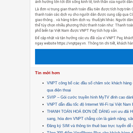
ảnh hưởng lớn tới đời sống kinh tế, tinh thần của người dân
Là đơn vị trung gian thanh toán đầu tiên được tích hợp trên
thanh toán các dịch vụ cho người dân được cung cấp qua Cổ
giao thông… và hàng trăm dịch vụ. thuế/phí khác. Người dâ
thể tùy chọn nhiều phương thức thanh toán như: Thanh toá
phổ biến tại Việt Nam được VNPT Pay tích hợp sẵn.
Để cập nhật và tận hưởng các ưu đãi của ví VNPT Pay, khách 
ngay website https://vnptpay.vn. Thông tin chi tiết, khách h
Tin mới hơn
VNPT công bố các đầu số chăm sóc khách hàng c
qua điện thoại
SVIP – Gói cước truyền hình MyTV đỉnh cao dành
VNPT dẫn đầu tốc độ Internet Wi-Fi tại Việt Nam b
THANH TOÁN HOÁ ĐƠN DỄ DÀNG vơi ưu đãi HOÀ
sang, hóa đơn VNPT chẳng còn là gánh nặng, săn
Đăng ký SIM và thông tin thuê bao trực tuyến d
Tặng 300 điểm VinaPhone Plus cho khách hàng