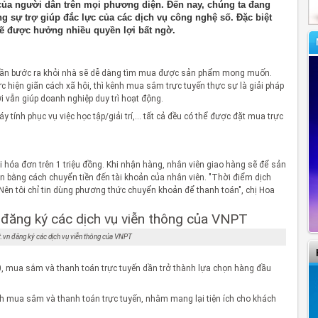
của người dân trên mọi phương diện. Đến nay, chúng ta đang
g sự trợ giúp đắc lực của các dịch vụ công nghệ số. Đặc biệt
ẽ được hưởng nhiều quyền lợi bất ngờ.
 cần bước ra khỏi nhà sẽ dễ dàng tìm mua được sản phẩm mong muốn.
ực hiện giãn cách xã hội, thì kênh mua sắm trực tuyến thực sự là giải pháp
i vẫn giúp doanh nghiệp duy trì hoạt động.
áy tính phục vụ việc học tập/giải trí,… tất cả đều có thể được đặt mua trực
i hóa đơn trên 1 triệu đồng. Khi nhận hàng, nhân viên giao hàng sẽ để sản
n bằng cách chuyển tiền đến tài khoản của nhân viên. "Thời điểm dịch
. Nên tôi chỉ tin dùng phương thức chuyển khoản để thanh toán", chị Hoa
.vn đăng ký các dịch vụ viễn thông của VNPT
20, mua sắm và thanh toán trực tuyến dần trở thành lựa chọn hàng đầu
h mua sắm và thanh toán trực tuyến, nhằm mang lại tiện ích cho khách