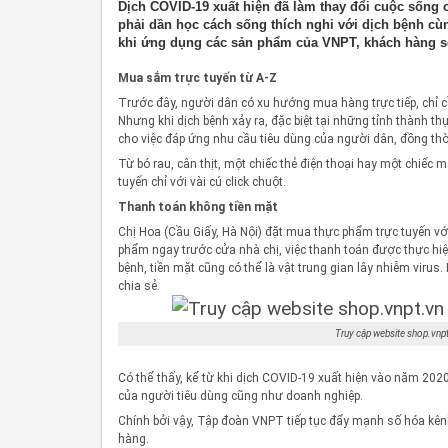
Dịch COVID-19 xuất hiện đã làm thay đổi cuộc sống 
phải dần học cách sống thích nghi với dịch bệnh cùn
khi ứng dụng các sản phẩm của VNPT, khách hàng s
Mua sắm trực tuyến từ A-Z
Trước đây, người dân có xu hướng mua hàng trực tiếp, chỉ
Nhưng khi dịch bệnh xảy ra, đặc biệt tại những tỉnh thành th
cho việc đáp ứng nhu cầu tiêu dùng của người dân, đồng thờ
Từ bó rau, cân thịt, một chiếc thẻ điện thoại hay một chiếc m
tuyến chỉ với vài cú click chuột.
Thanh toán không tiền mặt
Chị Hoa (Cầu Giấy, Hà Nội) đặt mua thực phẩm trực tuyến vớ
phẩm ngay trước cửa nhà chị, việc thanh toán được thực hiệ
bệnh, tiền mặt cũng có thể là vật trung gian lây nhiễm virus
chia sẻ.
Truy cập website shop.vnpt
Có thể thấy, kể từ khi dịch COVID-19 xuất hiện vào năm 20
của người tiêu dùng cũng như doanh nghiệp.
Chính bởi vậy, Tập đoàn VNPT tiếp tục đẩy mạnh số hóa kên
hàng.