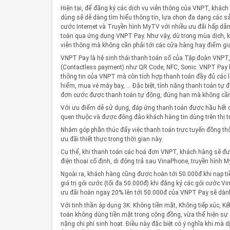
Hiện tại, để đăng ký các dịch vụ viễn thông của VNPT, khách 
dùng sẽ dễ dàng tìm hiểu thông tin, lựa chọn đa dạng các sả
cước Internet và Truyền hình MyTV với nhiều ưu đãi hấp dẫn
toàn qua ứng dụng VNPT Pay. Như vậy, dù trong mùa dịch,
viễn thông mà không cần phải tới các cửa hàng hay điểm gia
VNPT Pay là hệ sinh thái thanh toán số của Tập đoàn VNPT,
(Contactless payment) như QR Code, NFC, Sonic. VNPT Pay k
thông tin của VNPT mà còn tích hợp thanh toán đầy đủ các l
hiểm, mua vé máy bay, … Đặc biệt, tính năng thanh toán tự
đơn cước được thanh toán tự động, đúng hạn mà không cần g
Với ưu điểm dễ sử dụng, đáp ứng thanh toán được hầu hết cá
quen thuộc và được đông đảo khách hàng tin dùng trên thị 
Nhằm góp phần thúc đẩy việc thanh toán trực tuyến đồng thờ
ưu đãi thiết thực trong thời gian này.
Cụ thể, khi thanh toán các hoá đơn VNPT, khách hàng sẽ đượ
điện thoại cố định, di động trả sau VinaPhone, truyền hình 
Ngoài ra, khách hàng cũng được hoàn tới 50.000đ khi nạp t
giá trị gói cước (tối đa 50.000đ) khi đăng ký các gói cước V
ưu đãi hoàn ngay 20% lên tới 50.000đ của VNPT Pay sẽ dàn
Với tinh thần áp dụng 3K: Không tiền mặt, Không tiếp xúc, Kế
toán không dùng tiền mặt trong cộng đồng, vừa thể hiện s
nặng chi phí sinh hoạt. Điều này đặc biệt có ý nghĩa khi mà 