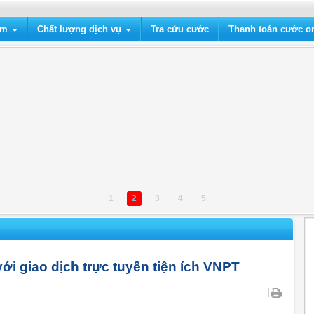
ẩm
Chất lượng dịch vụ
Tra cứu cước
Thanh toán cước on
1
2
3
4
5
i giao dịch trực tuyến tiện ích VNPT
|