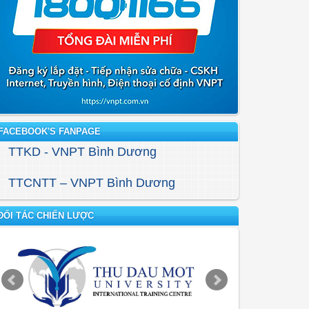
FACEBOOK'S FANPAGE
TTKD - VNPT Bình Dương
TTCNTT – VNPT Bình Dương
ĐỐI TÁC CHIẾN LƯỢC