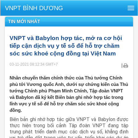
VNPT BÌNH DƯƠNG
Tog
nav
TIN MỚI NHẤT
VNPT và Babylon hợp tác, mở ra cơ hội
tiếp cận dịch vụ y tế số để hỗ trợ chăm
sóc sức khoẻ cộng đồng tại Việt Nam
03-11-2021 08:12:34
GMT+7
|
Nhân chuyến thăm chính thức của Thủ tướng Chính
phủ tới Vương quốc Anh, dưới sự chứng kiến của Thủ
tướng Chính phủ Phạm Minh Chính, Tập đoàn VNPT
và Babylon đã ký kết Biên bản ghi nhớ hợp tác trong
lĩnh vực y tế số để hỗ trợ chăm sóc sức khoẻ cộng
đồng.
Biên bản ghi nhớ hợp tác giữa VNPT và Babylon được
thực hiện trong bối cảnh Tập đoàn VNPT đang tập
trung phát triển danh mục các dịch vụ số, khẳng định
vai trò dẫn dắt trong việc tư vấn, triển khai các dự án