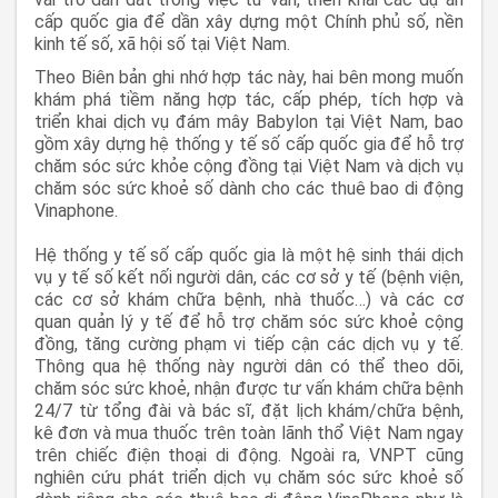
cấp quốc gia để dần xây dựng một Chính phủ số, nền
kinh tế số, xã hội số tại Việt Nam.
Theo Biên bản ghi nhớ hợp tác này, hai bên mong muốn
khám phá tiềm năng hợp tác, cấp phép, tích hợp và
triển khai dịch vụ đám mây Babylon tại Việt Nam, bao
gồm xây dựng hệ thống y tế số cấp quốc gia để hỗ trợ
chăm sóc sức khỏe cộng đồng tại Việt Nam và dịch vụ
chăm sóc sức khoẻ số dành cho các thuê bao di động
Vinaphone.
Hệ thống y tế số cấp quốc gia là một hệ sinh thái dịch
vụ y tế số kết nối người dân, các cơ sở y tế (bệnh viện,
các cơ sở khám chữa bệnh, nhà thuốc…) và các cơ
quan quản lý y tế để hỗ trợ chăm sóc sức khoẻ cộng
đồng, tăng cường phạm vi tiếp cận các dịch vụ y tế.
Thông qua hệ thống này người dân có thể theo dõi,
chăm sóc sức khoẻ, nhận được tư vấn khám chữa bệnh
24/7 từ tổng đài và bác sĩ, đặt lịch khám/chữa bệnh,
kê đơn và mua thuốc trên toàn lãnh thổ Việt Nam ngay
trên chiếc điện thoại di động. Ngoài ra, VNPT cũng
nghiên cứu phát triển dịch vụ chăm sóc sức khoẻ số