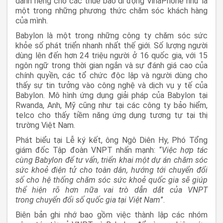
dành riêng cho các thuê bao di động VinaPhone như là
một trong những phương thức chăm sóc khách hàng
của mình.
Babylon là một trong những công ty chăm sóc sức
khỏe số phát triển nhanh nhất thế giới. Số lượng người
dùng lên đến hơn 24 triệu người ở 16 quốc gia, với 15
ngôn ngữ trong thời gian ngắn và sự đánh giá cao của
chính quyền, các tổ chức độc lập và người dùng cho
thấy sự tin tưởng vào công nghệ và dịch vụ y tế của
Babylon. Mô hình ứng dụng giải pháp của Babylon tại
Rwanda, Anh, Mỹ cũng như tại các công ty bảo hiểm,
telco cho thấy tiềm năng ứng dụng tương tự tại thị
trường Việt Nam.
Phát biểu tại Lễ ký kết, ông Ngô Diên Hy, Phó Tổng
giám đốc Tập đoàn VNPT nhấn mạnh: “
Việc hợp tác
cùng Babylon để tư vấn, triển khai một dự án chăm sóc
sức khoẻ điện tử cho toàn dân, hướng tới chuyển đổi
số cho hệ thống chăm sóc sức khoẻ quốc gia sẽ giúp
thể hiện rõ hơn nữa vai trò dẫn dắt của VNPT
trong
chuyển đổi số quốc gia tại Việt Nam
”.
Biên bản ghi nhớ bao gồm việc thành lập các nhóm