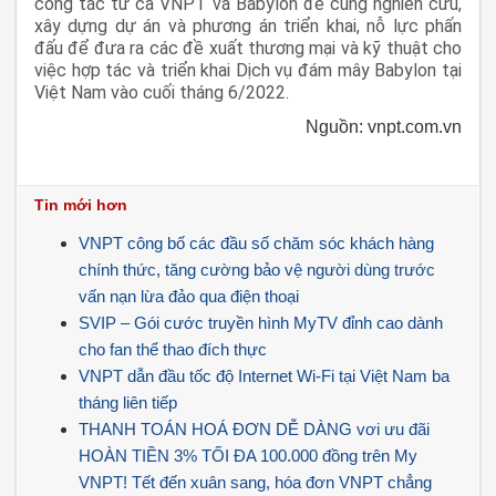
công tác từ cả VNPT và Babylon để cùng nghiên cứu,
xây dựng dự án và phương án triển khai, nỗ lực phấn
đấu để đưa ra các đề xuất thương mại và kỹ thuật cho
việc hợp tác và triển khai Dịch vụ đám mây Babylon tại
Việt Nam vào cuối tháng 6/2022.
Nguồn: vnpt.com.vn
Tin mới hơn
VNPT công bố các đầu số chăm sóc khách hàng
chính thức, tăng cường bảo vệ người dùng trước
vấn nạn lừa đảo qua điện thoại
SVIP – Gói cước truyền hình MyTV đỉnh cao dành
cho fan thể thao đích thực
VNPT dẫn đầu tốc độ Internet Wi-Fi tại Việt Nam ba
tháng liên tiếp
THANH TOÁN HOÁ ĐƠN DỄ DÀNG vơi ưu đãi
HOÀN TIỀN 3% TỐI ĐA 100.000 đồng trên My
VNPT! Tết đến xuân sang, hóa đơn VNPT chẳng