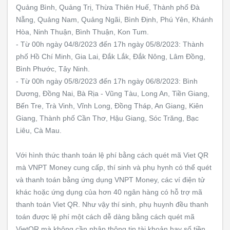
Quảng Bình, Quảng Trị, Thừa Thiên Huế, Thành phố Đà
Nẵng, Quảng Nam, Quảng Ngãi, Bình Định, Phú Yên, Khánh
Hòa, Ninh Thuận, Bình Thuận, Kon Tum.
- Từ 00h ngày 04/8/2023 đến 17h ngày 05/8/2023: Thành
phố Hồ Chí Minh, Gia Lai, Đắk Lắk, Đắk Nông, Lâm Đồng,
Bình Phước, Tây Ninh.
- Từ 00h ngày 05/8/2023 đến 17h ngày 06/8/2023: Bình
Dương, Đồng Nai, Bà Rịa - Vũng Tàu, Long An, Tiền Giang,
Bến Tre, Trà Vinh, Vĩnh Long, Đồng Tháp, An Giang, Kiên
Giang, Thành phố Cần Thơ, Hậu Giang, Sóc Trăng, Bạc
Liêu, Cà Mau.
Với hình thức thanh toán lệ phí bằng cách quét mã Viet QR
mà VNPT Money cung cấp, thí sinh và phụ hynh có thể quét
và thanh toán bằng ứng dụng VNPT Money, các ví điện tử
khác hoặc ứng dụng của hơn 40 ngân hàng có hỗ trợ mã
thanh toán Viet QR. Như vậy thí sinh, phụ huynh đều thanh
toán được lệ phí một cách dễ dàng bằng cách quét mã
VietQR mà không cần nhập thông tin tài khoản hay số tiền.