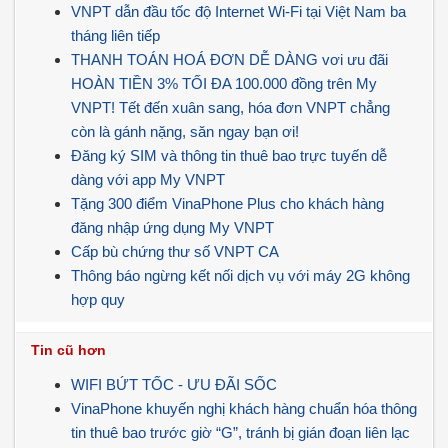
VNPT dẫn đầu tốc độ Internet Wi-Fi tại Việt Nam ba
tháng liên tiếp
THANH TOÁN HOÁ ĐƠN DỄ DÀNG vơi ưu đãi
HOÀN TIỀN 3% TỐI ĐA 100.000 đồng trên My
VNPT! Tết đến xuân sang, hóa đơn VNPT chẳng
còn là gánh nặng, săn ngay bạn ơi!
Đăng ký SIM và thông tin thuê bao trực tuyến dễ
dàng với app My VNPT
Tặng 300 điểm VinaPhone Plus cho khách hàng
đăng nhập ứng dụng My VNPT
Cấp bù chứng thư số VNPT CA
Thông báo ngừng kết nối dịch vụ với máy 2G không
hợp quy
Tin cũ hơn
WIFI BỨT TỐC - ƯU ĐÃI SỐC
VinaPhone khuyến nghị khách hàng chuẩn hóa thông
tin thuê bao trước giờ “G”, tránh bị gián đoạn liên lạc