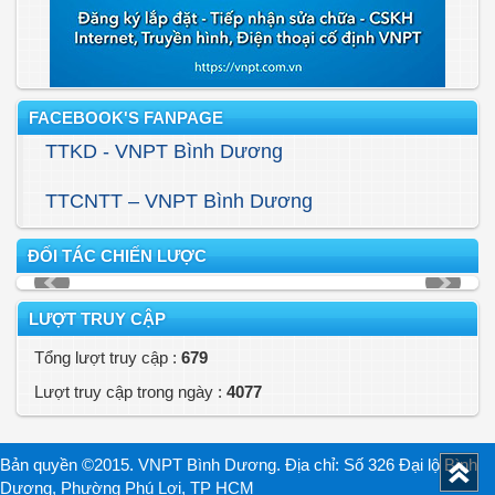
FACEBOOK'S FANPAGE
TTKD - VNPT Bình Dương
TTCNTT – VNPT Bình Dương
ĐỐI TÁC CHIẾN LƯỢC
LƯỢT TRUY CẬP
Tổng lượt truy cập :
679
Lượt truy cập trong ngày :
4077
Bản quyền ©2015. VNPT Bình Dương. Địa chỉ: Số 326 Đại lộ Bình
Dương, Phường Phú Lợi, TP HCM