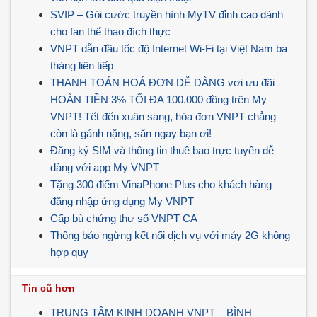
SVIP – Gói cước truyền hình MyTV đỉnh cao dành
cho fan thể thao đích thực
VNPT dẫn đầu tốc độ Internet Wi-Fi tại Việt Nam ba
tháng liên tiếp
THANH TOÁN HOÁ ĐƠN DỄ DÀNG vơi ưu đãi
HOÀN TIỀN 3% TỐI ĐA 100.000 đồng trên My
VNPT! Tết đến xuân sang, hóa đơn VNPT chẳng
còn là gánh nặng, săn ngay bạn ơi!
Đăng ký SIM và thông tin thuê bao trực tuyến dễ
dàng với app My VNPT
Tặng 300 điểm VinaPhone Plus cho khách hàng
đăng nhập ứng dụng My VNPT
Cấp bù chứng thư số VNPT CA
Thông báo ngừng kết nối dịch vụ với máy 2G không
hợp quy
Tin cũ hơn
TRUNG TÂM KINH DOANH VNPT – BÌNH