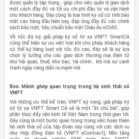
được quản lý tập trung… giúp cho việc quản lý giao dịch
một cách đầy đủ và tối ưu chi phí đầu tư và vận hành
cho khách hàng. Đây cũng là loại hình ký số có tính bảo
mật cao hàng đầu hiện nay, đáp ứng đầy đủ các chính
sách bảo mật, tiêu chuẩn bảo mật Châu Âu eIDAS.
Về tốc độ ký, giải pháp ký số từ xa VNPT SmartCA
cũng thể hiện sự ưu việt hơn khi cho phép khách hàng
có thể ký hàng loạt với tốc độ cao, đây sẽ là sự lựa
chọn lý tưởng cho các giao dịch thương mại điện tử
như hải quan, thuế, kho bạc, tài chính… khi mà sự cạnh
tranh ngày càng diễn ra mạnh mẽ.
Box: Mảnh ghép quan trọng trong hệ sinh thái số
VNPT
Với những ưu thế kể trên, VNPT kỳ vọng, giải pháp ký
số từ xa VNPT Smart CA sẽ là một “át chủ bài”, góp
phần thúc đẩy nền kinh tế Việt Nam trong thời gian tới.
Đây cũng là một bước quan trọng trong việc hoàn thiện
hệ sinh thái số của tập đoàn này cùng với các dịch vụ
như Hợp đồng điện tử (VNPT eContract), Nền tảng