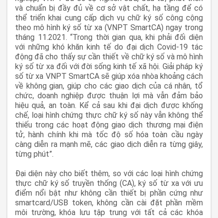
và chuẩn bị đầy đủ về cơ sở vật chất, hạ tầng để có
thể triển khai cung cấp dịch vụ chữ ký số công cộng
theo mô hình ký số từ xa (VNPT SmartCA) ngay trong
tháng 11.2021. “Trong thời gian qua, khi phải đối diện
với những khó khăn kinh tế do đại dịch Covid-19 tác
động đã cho thấy sự cần thiết về chữ ký số và mô hình
ký số từ xa đối với đời sống kinh tế xã hội. Giải pháp ký
số từ xa VNPT SmartCA sẽ giúp xóa nhòa khoảng cách
về không gian, giúp cho các giao dịch của cá nhân, tổ
chức, doanh nghiệp được thuận lợi mà vẫn đảm bảo
hiệu quả, an toàn. Kể cả sau khi đại dịch được khống
chế, loại hình chứng thực chữ ký số này vẫn không thể
thiếu trong các hoạt động giao dịch thương mại điện
tử, hành chính khi mà tốc độ số hóa toàn cầu ngày
càng diễn ra mạnh mẽ, các giao dịch diễn ra từng giây,
từng phút”.
Đại diện này cho biết thêm, so với các loại hình chứng
thực chữ ký số truyền thống (CA), ký số từ xa với ưu
điểm nổi bật như không cần thiết bị phần cứng như
smartcard/USB token, không cần cài đặt phần mềm
môi trường, khóa lưu tập trung với tất cả các khóa