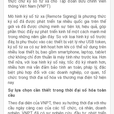
thực chữ ký số từ xa cho Tập đoàn Bưu chính Viễn
thông Việt Nam (VNPT).
Mô hình ký số từ xa (Remote Signing) là phương thức
ký số đã được phát triển tại nhiều quốc gia trên thế
giới và đã được chứng minh sự tiện lợi, hiệu quả, góp
phần thúc đẩy sự phát triển kinh tế một cách mạnh mẽ
trong những năm gần đây. So với loại hình ký số trước
đây, bị phụ thuộc vào các thiết bị vật lý như USB token,
ký số từ xa có sự linh hoạt hơn khi có thể sử dụng trên
nhiều loại thiết bị, bao gồm smartphone, laptop, tablet
chứ không chỉ đơn thuần là máy tính như trước kia. Hơn
thế nữa, với loại hình ký số này, tốc độ ký nhanh hơn,
nhiều hơn mà vẫn đảm bảo tính an toàn, pháp lý, đặc
biệt phù hợp đối với các doanh nghiệp, cơ quan, tổ
chức trong thời đại số hóa và thương mại điện tử hiện
nay.
Sự lựa chọn cần thiết trong thời đại số hóa toàn
cầu
Theo đại diện của VNPT, theo xu hướng thời đại với nhu
cầu ngày càng cao của các tổ chức, cá nhân, doanh
nghiệp, VNPT đã có sự nghiên cứu, đầu tư, phát triển