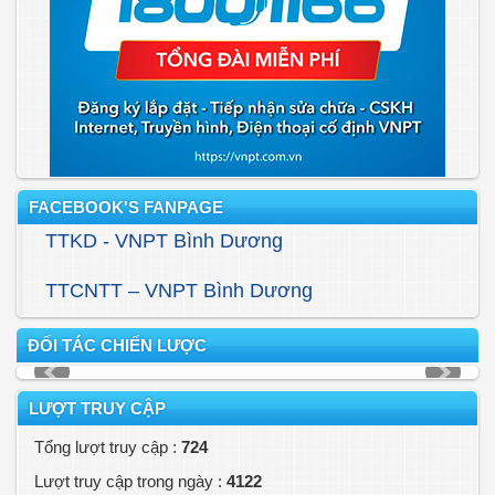
FACEBOOK'S FANPAGE
TTKD - VNPT Bình Dương
TTCNTT – VNPT Bình Dương
ĐỐI TÁC CHIẾN LƯỢC
LƯỢT TRUY CẬP
Tổng lượt truy cập :
724
Lượt truy cập trong ngày :
4122