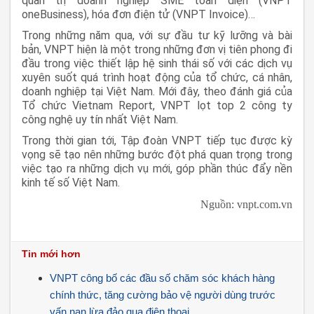
quản trị doanh nghiệp SME toàn diện (VNPT
oneBusiness), hóa đơn điện tử (VNPT Invoice)…
Trong những năm qua, với sự đầu tư kỹ lưỡng và bài
bản, VNPT hiện là một trong những đơn vị tiên phong đi
đầu trong việc thiết lập hệ sinh thái số với các dịch vụ
xuyên suốt quá trình hoạt động của tổ chức, cá nhân,
doanh nghiệp tại Việt Nam. Mới đây, theo đánh giá của
Tổ chức Vietnam Report, VNPT lọt top 2 công ty
công nghệ uy tín nhất Việt Nam.
Trong thời gian tới, Tập đoàn VNPT tiếp tục được kỳ
vọng sẽ tạo nên những bước đột phá quan trọng trong
việc tạo ra những dịch vụ mới, góp phần thúc đẩy nền
kinh tế số Việt Nam.
Nguồn: vnpt.com.vn
Tin mới hơn
VNPT công bố các đầu số chăm sóc khách hàng
chính thức, tăng cường bảo vệ người dùng trước
vấn nạn lừa đảo qua điện thoại