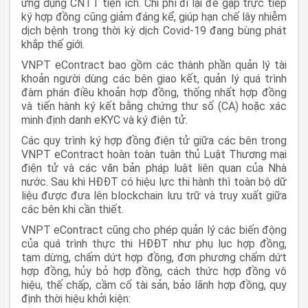
ứng dụng CNTT tiện ích. Chi phí đi lại để gặp trực tiếp
ký hợp đồng cũng giảm đáng kể, giúp hạn chế lây nhiễm
dịch bệnh trong thời kỳ dịch Covid-19 đang bùng phát
khắp thế giới.
VNPT eContract bao gồm các thành phần quản lý tài
khoản người dùng các bên giao kết, quản lý quá trình
đàm phán điều khoản hợp đồng, thống nhất hợp đồng
và tiến hành ký kết bằng chứng thư số (CA) hoặc xác
minh định danh eKYC và ký điện tử.
Các quy trình ký hợp đồng điện tử giữa các bên trong
VNPT eContract hoàn toàn tuân thủ Luật Thương mại
điện tử và các văn bản pháp luật liên quan của Nhà
nước. Sau khi HĐĐT có hiệu lực thi hành thì toàn bộ dữ
liệu được đưa lên blockchain lưu trữ và truy xuất giữa
các bên khi cần thiết.
VNPT eContract cũng cho phép quản lý các biến động
của quá trình thực thi HĐĐT như phụ lục hợp đồng,
tạm dừng, chấm dứt hợp đồng, đơn phương chấm dứt
hợp đồng, hủy bỏ hợp đồng, cách thức hợp đồng vô
hiệu, thế chấp, cầm cố tài sản, bảo lãnh hợp đồng, quy
định thời hiệu khởi kiện: