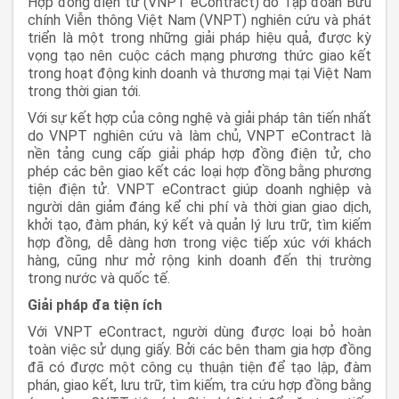
Hợp đồng điện tử (VNPT eContract) do Tập đoàn Bưu
chính Viễn thông Việt Nam (VNPT) nghiên cứu và phát
triển là một trong những giải pháp hiệu quả, được kỳ
vọng tạo nên cuộc cách mạng phương thức giao kết
trong hoạt động kinh doanh và thương mại tại Việt Nam
trong thời gian tới.
Với sự kết hợp của công nghệ và giải pháp tân tiến nhất
do VNPT nghiên cứu và làm chủ, VNPT eContract là
nền tảng cung cấp giải pháp hợp đồng điện tử, cho
phép các bên giao kết các loại hợp đồng bằng phương
tiện điện tử. VNPT eContract giúp doanh nghiệp và
người dân giảm đáng kể chi phí và thời gian giao dịch,
khởi tạo, đàm phán, ký kết và quản lý lưu trữ, tìm kiếm
hợp đồng, dễ dàng hơn trong việc tiếp xúc với khách
hàng, cũng như mở rộng kinh doanh đến thị trường
trong nước và quốc tế.
Giải pháp đa tiện ích
Với VNPT eContract, người dùng được loại bỏ hoàn
toàn việc sử dụng giấy. Bởi các bên tham gia hợp đồng
đã có được một công cụ thuận tiện để tạo lập, đàm
phán, giao kết, lưu trữ, tìm kiếm, tra cứu hợp đồng bằng