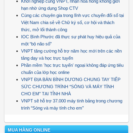
Khởi nghiệp cùng VNPT, nhận hoa hồng không giới
hạn nhờ ứng dụng Shop CTV
Cùng các chuyên gia trong lĩnh vực chuyển đổi số tại
Việt Nam chia sẻ về Chữ ký số, cơ hội và thách
thức, mở lối thành công
IOC Bình Phước đã thực sự phát huy hiệu quả của
một “bộ não số”
VNPT tăng cường hỗ trợ năm học mới trên các nền
tảng dạy và học trực tuyến
Phần mềm 'học trực tuyến' ngoại không đáp ứng tiêu
chuẩn của lớp học online
VNPT ĐỊA BÀN BÌNH DƯƠNG CHUNG TAY TIẾP
SỨC CHƯƠNG TRÌNH “SÓNG VÀ MÁY TÍNH
CHO EM” TẠI TỈNH NHÀ
VNPT sẽ hỗ trợ 37.000 máy tính bảng trong chương
trình “Sóng và máy tính cho em”
MUA HÀNG ONLINE