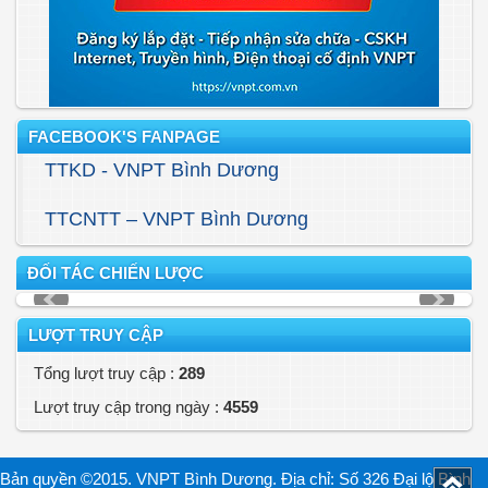
FACEBOOK'S FANPAGE
TTKD - VNPT Bình Dương
TTCNTT – VNPT Bình Dương
ĐỐI TÁC CHIẾN LƯỢC
LƯỢT TRUY CẬP
Tổng lượt truy cập :
289
Lượt truy cập trong ngày :
4559
Bản quyền ©2015. VNPT Bình Dương. Địa chỉ: Số 326 Đại lộ Bình