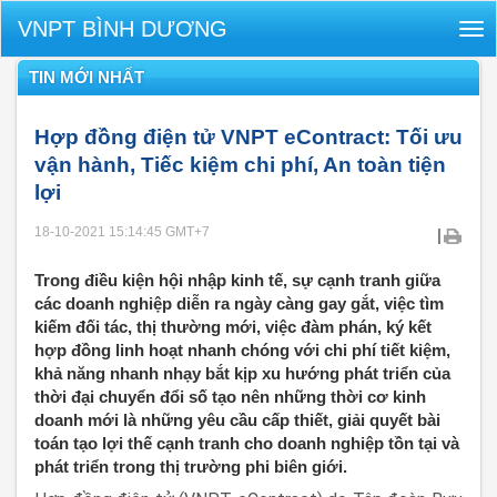
VNPT BÌNH DƯƠNG
Tog
nav
TIN MỚI NHẤT
Hợp đồng điện tử VNPT eContract: Tối ưu
vận hành, Tiếc kiệm chi phí, An toàn tiện
lợi
18-10-2021 15:14:45
GMT+7
|
Trong điều kiện hội nhập kinh tế, sự cạnh tranh giữa
các doanh nghiệp diễn ra ngày càng gay gắt, việc tìm
kiếm đối tác, thị thường mới, việc đàm phán, ký kết
hợp đồng linh hoạt nhanh chóng với chi phí tiết kiệm,
khả năng nhanh nhạy bắt kịp xu hướng phát triển của
thời đại chuyển đổi số tạo nên những thời cơ kinh
doanh mới là những yêu cầu cấp thiết, giải quyết bài
toán tạo lợi thế cạnh tranh cho doanh nghiệp tồn tại và
phát triển trong thị trường phi biên giới.