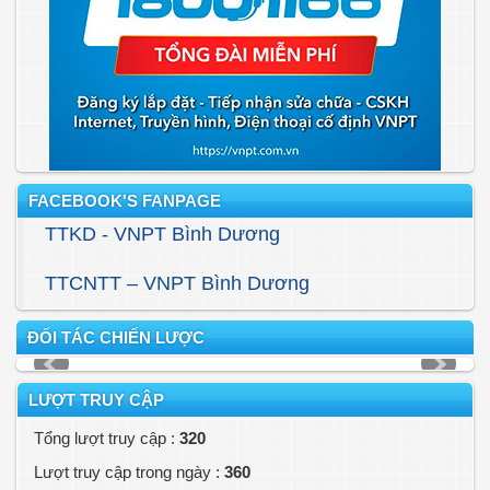
FACEBOOK'S FANPAGE
TTKD - VNPT Bình Dương
TTCNTT – VNPT Bình Dương
ĐỐI TÁC CHIẾN LƯỢC
LƯỢT TRUY CẬP
Tổng lượt truy cập :
320
Lượt truy cập trong ngày :
360