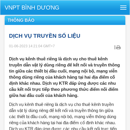
VNPT BÌNH DƯƠNG
Tog
nav
THÔNG BÁO
DỊCH VỤ TRUYỀN SỐ LIỆU
01-06-2023 14:21:04
GMT+7
|
Dịch vụ kênh thuê riêng là dịch vụ cho thuê kênh
truyền dẫn vật lý dùng riêng để kết nối và truyền thông
tin giữa các thiết bị đầu cuối, mạng nội bộ, mạng viễn
thông dùng riêng của khách hàng tại hai địa điểm cố
định khác nhau. Dịch vụ KTR đáp ứng được các nhu
cầu kết nối trực tiếp theo phương thức điểm nối điểm
giữa hai đầu cuối của khách hàng.
Dịch vụ kênh thuê riêng là dịch vụ cho thuê kênh truyền
dẫn vật lý dùng riêng để kết nối và truyền thông tin giữa
các thiết bị đầu cuối, mạng nội bộ, mạng viễn thông dùng
riêng của khách hàng tại hai địa điểm cố định khác nhau.
Dịch vụ KTR đáp ứng được các nhu cầu kết nối trực tiếp