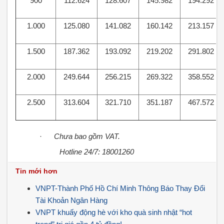
900
112.624
128.607
145.982
194.292
1.000
125.080
141.082
160.142
213.157
1.500
187.362
193.092
219.202
291.802
2.000
249.644
256.215
269.322
358.552
2.500
313.604
321.710
351.187
467.572
·
Chưa bao gồm VAT.
Hotline 24/7: 18001260
Tin mới hơn
VNPT-Thành Phố Hồ Chí Minh Thông Báo Thay Đổi
Tài Khoản Ngân Hàng
VNPT khuấy động hè với kho quà sinh nhật “hot