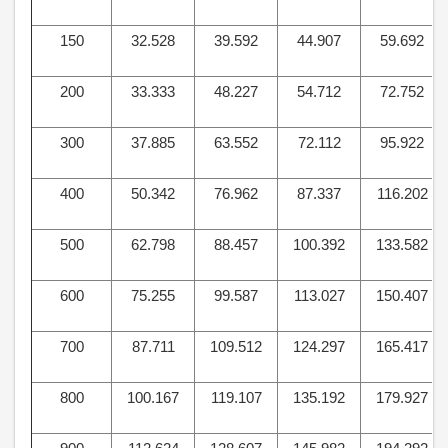
150
32.528
39.592
44.907
59.692
200
33.333
48.227
54.712
72.752
300
37.885
63.552
72.112
95.922
400
50.342
76.962
87.337
116.202
500
62.798
88.457
100.392
133.582
600
75.255
99.587
113.027
150.407
700
87.711
109.512
124.297
165.417
800
100.167
119.107
135.192
179.927