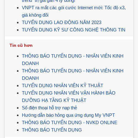
trend” trị giá gần 4 tỷ đồng!
VNPT ra mắt các gói cước Internet mới: Tốc độ x3,
giá không đổi
TUYỂN DỤNG LAO ĐỘNG NĂM 2023
TUYỂN DỤNG KỸ SƯ CÔNG NGHỆ THÔNG TIN
Tin cũ hơn
THÔNG BÁO TUYỂN DỤNG - NHÂN VIÊN KINH
DOANH
THÔNG BÁO TUYỂN DỤNG - NHÂN VIÊN KINH
DOANH
TUYỂN DỤNG NHÂN VIÊN KỸ THUẬT
TUYỂN DỤNG NHÂN VIÊN VẬN HÀNH BẢO
DƯỠNG HẠ TẦNG KỸ THUẬT
Số điện thoại hỗ trợ nạp thẻ
Hướng dẫn báo hỏng qua ứng dụng My VNPT
THÔNG BÁO TUYỂN DỤNG - NVKD ONLINE
THÔNG BÁO TUYỂN DỤNG