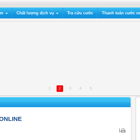
ẩm
Chất lượng dịch vụ
Tra cứu cước
Thanh toán cước on
1
2
3
4
5
ONLINE
|