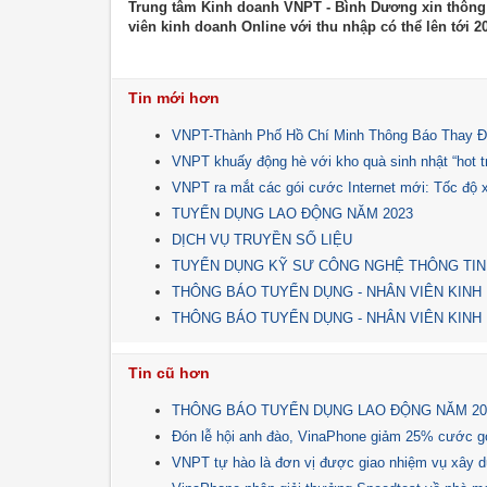
Trung tâm Kinh doanh VNPT - Bình Dương xin thông 
viên kinh doanh Online với thu nhập có thể lên tới 2
Tin mới hơn
VNPT-Thành Phố Hồ Chí Minh Thông Báo Thay Đ
VNPT khuấy động hè với kho quà sinh nhật “hot tre
VNPT ra mắt các gói cước Internet mới: Tốc độ x
TUYỂN DỤNG LAO ĐỘNG NĂM 2023
DỊCH VỤ TRUYỀN SỐ LIỆU
TUYỂN DỤNG KỸ SƯ CÔNG NGHỆ THÔNG TIN
THÔNG BÁO TUYỂN DỤNG - NHÂN VIÊN KINH
THÔNG BÁO TUYỂN DỤNG - NHÂN VIÊN KINH
Tin cũ hơn
THÔNG BÁO TUYỂN DỤNG LAO ĐỘNG NĂM 20
Đón lễ hội anh đào, VinaPhone giảm 25% cước g
VNPT tự hào là đơn vị được giao nhiệm vụ x