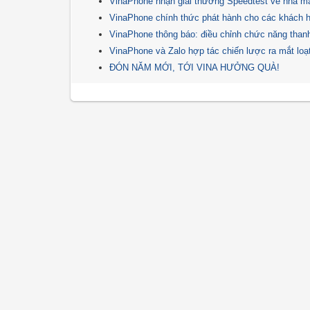
VinaPhone nhận giải thưởng Speedtest về nhà m
VinaPhone chính thức phát hành cho các khách h
VinaPhone thông báo: điều chỉnh chức năng than
VinaPhone và Zalo hợp tác chiến lược ra mắt lo
ĐÓN NĂM MỚI, TỚI VINA HƯỞNG QUÀ!