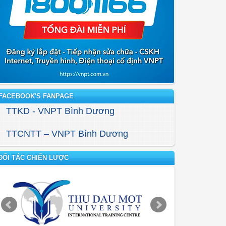
FACEBOOK'S FANPAGE
TTKD - VNPT Bình Dương
TTCNTT – VNPT Bình Dương
ĐỐI TÁC CHIẾN LƯỢC