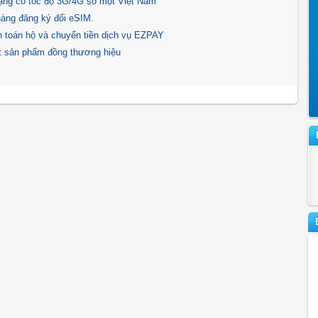
ạng có tốc độ 3G/4G số một Việt Nam
àng đăng ký đổi eSIM.
h toán hộ và chuyển tiền dịch vụ EZPAY
ạt sản phẩm đồng thương hiệu