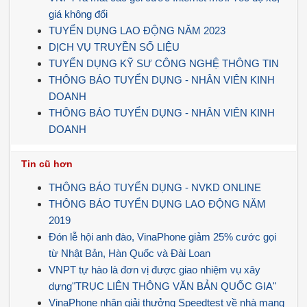
giá không đổi
TUYỂN DỤNG LAO ĐỘNG NĂM 2023
DỊCH VỤ TRUYỀN SỐ LIỆU
TUYỂN DỤNG KỸ SƯ CÔNG NGHỆ THÔNG TIN
THÔNG BÁO TUYỂN DỤNG - NHÂN VIÊN KINH
DOANH
THÔNG BÁO TUYỂN DỤNG - NHÂN VIÊN KINH
DOANH
Tin cũ hơn
THÔNG BÁO TUYỂN DỤNG - NVKD ONLINE
THÔNG BÁO TUYỂN DỤNG LAO ĐỘNG NĂM
2019
Đón lễ hội anh đào, VinaPhone giảm 25% cước gọi
từ Nhật Bản, Hàn Quốc và Đài Loan
VNPT tự hào là đơn vị được giao nhiệm vụ xây
dựng"TRỤC LIÊN THÔNG VĂN BẢN QUỐC GIA"
VinaPhone nhận giải thưởng Speedtest về nhà mạng