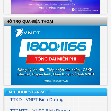
HỖ TRỢ QUA ĐIỆN THOẠI
FACEBOOK'S FANPAGE
TTKD - VNPT Bình Dương
TTCNTT – VNPT Bình Dương