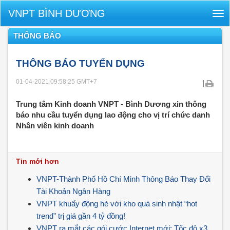
VNPT BÌNH DƯƠNG
Tog
nav
THÔNG BÁO
THÔNG BÁO TUYỂN DỤNG
01-04-2021 09:58:25
GMT+7
|
Trung tâm Kinh doanh VNPT - Bình Dương xin thông
báo nhu cầu tuyển dụng lao động cho vị trí chức danh
Nhân viên kinh doanh
Tin mới hơn
VNPT-Thành Phố Hồ Chí Minh Thông Báo Thay Đổi
Tài Khoản Ngân Hàng
VNPT khuấy động hè với kho quà sinh nhật “hot
trend” trị giá gần 4 tỷ đồng!
VNPT ra mắt các gói cước Internet mới: Tốc độ x3,