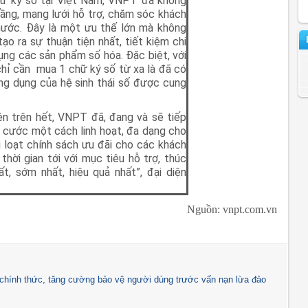
chữ ký số tại Việt Nam, VNPT đã không
tầng, mạng lưới hỗ trợ, chăm sóc khách
 nước. Đây là một ưu thế lớn mà không
ạo ra sự thuận tiện nhất, tiết kiệm chi
dụng các sản phẩm số hóa. Đặc biệt, với
hỉ cần mua 1 chữ ký số từ xa là đã có
ng dụng của hệ sinh thái số được cung
ên trên hết, VNPT đã, đang và sẽ tiếp
iá cước một cách linh hoạt, đa dạng cho
 loạt chính sách ưu đãi cho các khách
hời gian tới với mục tiêu hỗ trợ, thúc
t, sớm nhất, hiệu quả nhất”, đại diện
Nguồn: vnpt.com.vn
hính thức, tăng cường bảo vệ người dùng trước vấn nạn lừa đảo