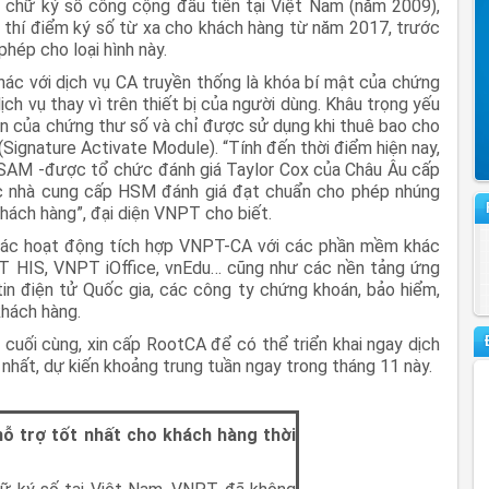
 chữ ký số công cộng đầu tiên tại Việt Nam (năm 2009),
 thí điểm ký số từ xa cho khách hàng từ năm 2017, trước
hép cho loại hình này.
ác với dịch vụ CA truyền thống là khóa bí mật của chứng
ch vụ thay vì trên thiết bị của người dùng. Khâu trọng yếu
oàn của chứng thư số và chỉ được sử dụng khi thuê bao cho
Signature Activate Module). “Tính đến thời điểm hiện nay,
 SAM -được tổ chức đánh giá Taylor Cox của Châu Âu cấp
c nhà cung cấp HSM đánh giá đạt chuẩn cho phép nhúng
 khách hàng”, đại diện VNPT cho biết.
 các hoạt động tích hợp VNPT-CA với các phần mềm khác
 HIS, VNPT iOffice, vnEdu… cũng như các nền tảng ứng
in điện tử Quốc gia, các công ty chứng khoán, bảo hiểm,
khách hàng.
 cuối cùng, xin cấp RootCA để có thể triển khai ngay dịch
m nhất, dự kiến khoảng trung tuần ngay trong tháng 11 này.
 hỗ trợ tốt nhất cho khách hàng thời