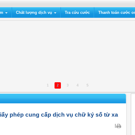
ẩm
Chất lượng dịch vụ
Tra cứu cước
Thanh toán cước on
1
2
3
4
5
giấy phép cung cấp dịch vụ chữ ký số từ xa
|