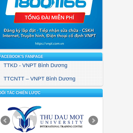
FACEBOOK'S FANPAGE
TTKD - VNPT Bình Dương
TTCNTT – VNPT Bình Dương
ĐỐI TÁC CHIẾN LƯỢC