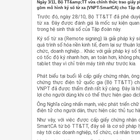
Ngày 3/11, Bộ TT&amp;TT vừa chính thức trao giấy 
gồm mô hình ký số từ xa (VNPT-SmartCA) cho Tập đ
Trước đó, ngày 28/10, Bộ TT&TT đã phê duyệt
từ xa. Đây được đánh giá là mốc sự kiện qua
trong hệ sinh thái số của Tập đoàn này.
Ký số từ xa (Remote signing) là giải pháp ký 
quá trình số hóa nền kinh tế, đem lại sự thuận l
chức, doanh nghiệp… Khác với giải pháp ký số
có tốc độ ký nhanh hơn, an toàn hơn, không ph
tablet thay vì chỉ trên máy tính như trước kia.
Phát biểu tại buổi lễ cấp giấy chứng nhận, ô
chứng thực điện tử quốc gia (Bộ TT&TT) cho
VNPT đã được thẩm định rất kỹ càng. Đây là hì
lợi cho người dùng khi có thể thực hiện giao dịc
Ông Nghĩa cũng nhấn mạnh, việc phát triển chữ k
điện tử cho người dân, thực hiện các thủ tục hà
Như vậy, với việc được cấp giấy chứng nhận 
SmartCA từ bộ TT&TT, đây sẽ là cơ sở pháp lý
này tới các doanh nghiệp, tổ chức, cá nhân tron