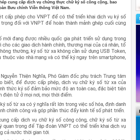
phép cung cấp dịch vụ chứng thực chữ ký số công cộng, bao
oàn Bưu chính Viễn thông Việt Nam.
 cấp phép cho VNPT để có thể triển khai dịch vụ ký số
n trọng đối với VNPT để hoàn thành mảnh ghép cuối cùng
số mới đang được nhiều quốc gia phát triển sử dụng trong
ợi cho các giao dịch hành chính, thương mại của cá nhân, tổ
 thông thường, ký số từ xa không cần sử dụng USB Token,
ụ thuộc vào nhà mạng và có thể ký ngay trên smartphone,
ng Nguyễn Thiện Nghĩa, Phó Giám đốc phụ trách Trung tâm
 biết, để được cấp phép, dịch vụ chữ ký số từ xa của
nh thức ký số đảm bảo mức độ an toàn cao, đặc biệt tiện
h điện tử ở mọi nơi, mọi thời điểm.
ý số từ xa có ý nghĩa rất lớn trong việc số hóa, định danh
nh chính công và góp phần thúc đẩy kinh tế số phát triển.
cung cấp dịch vụ chữ ký số công cộng, chữ ký số từ xa
 quan trọng để Tập đoàn VNPT có thể triển khai dịch vụ
g cả nước thời gian tới.