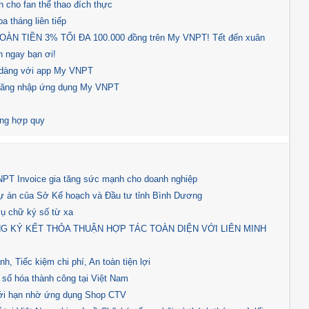
 cho fan thể thao đích thực
a tháng liên tiếp
N TIỀN 3% TỐI ĐA 100.000 đồng trên My VNPT! Tết đến xuân
 ngay bạn ơi!
ễ dàng với app My VNPT
 đăng nhập ứng dụng My VNPT
ông hợp quy
NPT Invoice gia tăng sức mạnh cho doanh nghiệp
dự án của Sở Kế hoạch và Đầu tư tỉnh Bình Dương
ụ chữ ký số từ xa
G KÝ KẾT THỎA THUẬN HỢP TÁC TOÀN DIỆN VỚI LIÊN MINH
, Tiếc kiệm chi phí, An toàn tiện lợi
ể số hóa thành công tại Việt Nam
ới hạn nhờ ứng dụng Shop CTV