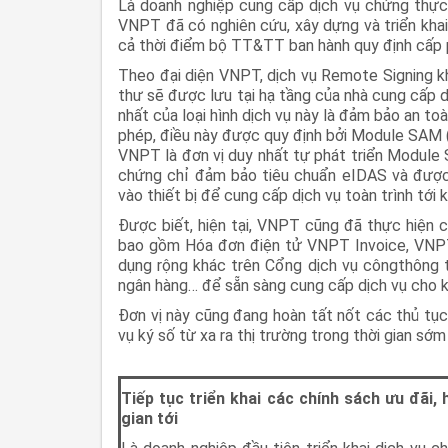
Là doanh nghiệp cung cấp dịch vụ chứng thực
VNPT đã có nghiên cứu, xây dựng và triển khai
cả thời điểm bộ TT&TT ban hành quy định cấp p
Theo đại diện VNPT, dịch vụ Remote Signing kh
thư sẽ được lưu tại hạ tầng của nhà cung cấp dị
nhất của loại hình dịch vụ này là đảm bảo an t
phép, điều này được quy định bởi Module SAM (
VNPT là đơn vị duy nhất tự phát triển Module
chứng chỉ đảm bảo tiêu chuẩn eIDAS và đượ
vào thiết bị để cung cấp dịch vụ toàn trình tới
Được biết, hiện tại, VNPT cũng đã thực hiện
bao gồm Hóa đơn điện tử VNPT Invoice, VNPT
dụng rộng khác trên Cổng dịch vụ côngthông t
ngân hàng… để sẵn sàng cung cấp dịch vụ cho 
Đơn vị này cũng đang hoàn tất nốt các thủ tục
vụ ký số từ xa ra thị trường trong thời gian sớ
Tiếp tục triển khai các chính sách ưu đãi,
gian tới