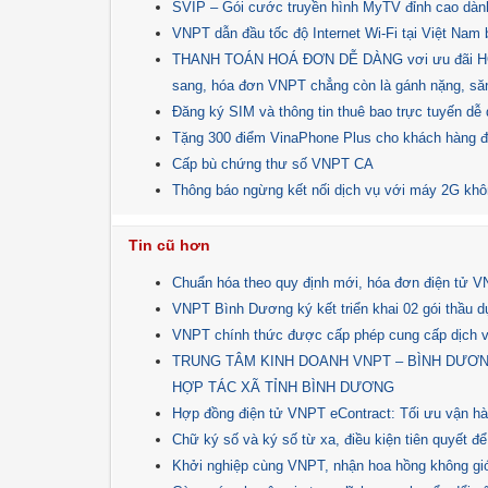
SVIP – Gói cước truyền hình MyTV đỉnh cao dành
VNPT dẫn đầu tốc độ Internet Wi-Fi tại Việt Nam b
THANH TOÁN HOÁ ĐƠN DỄ DÀNG vơi ưu đãi HOÀ
sang, hóa đơn VNPT chẳng còn là gánh nặng, săn
Đăng ký SIM và thông tin thuê bao trực tuyến d
Tặng 300 điểm VinaPhone Plus cho khách hàng
Cấp bù chứng thư số VNPT CA
Thông báo ngừng kết nối dịch vụ với máy 2G kh
Tin cũ hơn
Chuẩn hóa theo quy định mới, hóa đơn điện tử V
VNPT Bình Dương ký kết triển khai 02 gói thầu 
VNPT chính thức được cấp phép cung cấp dịch v
TRUNG TÂM KINH DOANH VNPT – BÌNH DƯƠN
HỢP TÁC XÃ TỈNH BÌNH DƯƠNG
Hợp đồng điện tử VNPT eContract: Tối ưu vận hành
Chữ ký số và ký số từ xa, điều kiện tiên quyết đ
Khởi nghiệp cùng VNPT, nhận hoa hồng không gi