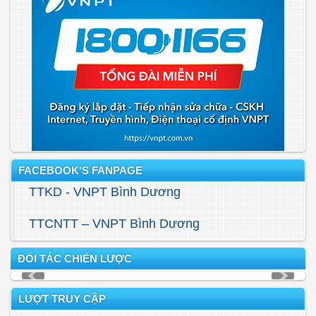
FACEBOOK'S FANPAGE
TTKD - VNPT Bình Dương
TTCNTT – VNPT Bình Dương
ĐỐI TÁC CHIẾN LƯỢC
LƯỢT TRUY CẬP