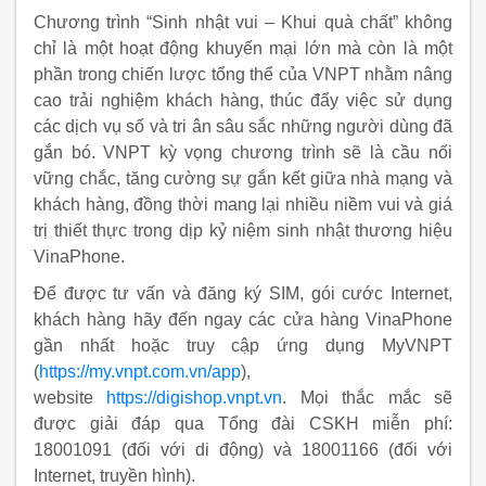
Chương trình “Sinh nhật vui – Khui quà chất” không
chỉ là một hoạt động khuyến mại lớn mà còn là một
phần trong chiến lược tổng thể của VNPT nhằm nâng
cao trải nghiệm khách hàng, thúc đẩy việc sử dụng
các dịch vụ số và tri ân sâu sắc những người dùng đã
gắn bó. VNPT kỳ vọng chương trình sẽ là cầu nối
vững chắc, tăng cường sự gắn kết giữa nhà mạng và
khách hàng, đồng thời mang lại nhiều niềm vui và giá
trị thiết thực trong dịp kỷ niệm sinh nhật thương hiệu
VinaPhone.
Để được tư vấn và đăng ký SIM, gói cước Internet,
khách hàng hãy đến ngay các cửa hàng VinaPhone
gần nhất hoặc truy cập ứng dụng MyVNPT
(
https://my.vnpt.com.vn/app
),
website
https://digishop.vnpt.vn
. Mọi thắc mắc sẽ
được giải đáp qua Tổng đài CSKH miễn phí:
18001091 (đối với di động) và 18001166 (đối với
Internet, truyền hình).