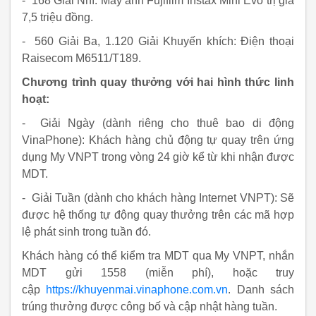
- 168 Giải Nhì: Máy ảnh Fujifilm Instax Mini Evo trị giá
7,5 triệu đồng.
- 560 Giải Ba, 1.120 Giải Khuyến khích: Điện thoại
Raisecom M6511/T189.
Chương trình quay thưởng với hai hình thức linh
hoạt:
- Giải Ngày (dành riêng cho thuê bao di động
VinaPhone): Khách hàng chủ động tự quay trên ứng
dụng My VNPT trong vòng 24 giờ kể từ khi nhận được
MDT.
- Giải Tuần (dành cho khách hàng Internet VNPT): Sẽ
được hệ thống tự động quay thưởng trên các mã hợp
lệ phát sinh trong tuần đó.
Khách hàng có thể kiểm tra MDT qua My VNPT, nhắn
MDT gửi 1558 (miễn phí), hoặc truy
cập
https://khuyenmai.vinaphone.com.vn
. Danh sách
trúng thưởng được công bố và cập nhật hàng tuần.