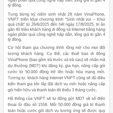
ngàn phần quà công nghệ hấp dẫn, tổng giá trị gần 4
tỷ đồng.
Tưng bừng kỷ niệm sinh nhật 29 năm VinaPhone,
VNPT triển khai chương trình “Sinh nhật vui – Khui
quà chất” từ 26/6/2025 đến hết ngày 17/8/2025, tri ân
gần 40 triệu khách hàng di động và Internet bằng hàng
ngàn phần quà công nghệ hấp dẫn, tổng giá trị gần 4
tỷ đồng.
Cơ hội tham gia chương trình rộng mở cho mọi đối
tượng khách hàng. Cụ thể, các thuê bao di động
VinaPhone (bao gồm trả trước và trả sau) sẽ nhận mã
dự thưởng (MDT) khi đăng ký, gia hạn, nâng cấp gói
cước từ 50.000 đồng trở lên hoặc hòa mạng mới.
Tương tự, khách hàng Internet VNPT cũng sẽ đủ điều
kiện tham gia khi lắp đặt dịch vụ mới hoặc nâng cấp
gói hiện hữu và thanh toán tối thiểu 3 tháng cước.
Hệ thống của VNPT sẽ tự động gửi MDT về số điện
thoại từ đầu số 1558. Mỗi 50.000 đồng giá trị thanh
toán hoặc cước gói dịch vụ tương ứng sẽ được quy