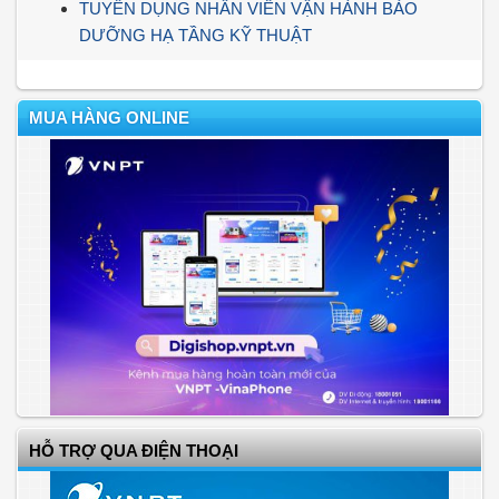
TUYỂN DỤNG NHÂN VIÊN VẬN HÀNH BẢO
DƯỠNG HẠ TẦNG KỸ THUẬT
MUA HÀNG ONLINE
HỖ TRỢ QUA ĐIỆN THOẠI