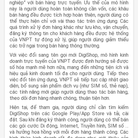
nghiệp” với bán hàng trực tuyến. Ưu thế của mô hình
này là người dùng hoàn toàn không cần vốn, các khâu
bán hàng đều được tích hợp hoàn thiện, người dùng có
thể thực hiện chỉ với vài thao tác trên ứng dụng. Các
quá trình xử lý đơn hàng khác như lưu kho, vận chuyển,
đăng ký thông tin cho khách hàng đều được hệ thống
của VNPT tự động xử lý, giúp người dùng giảm thiểu
các trở ngại trong bán hàng thông thường.
Với việc đổi sang tên gọi mới DigiShop, mô hình kinh
doanh trực tuyến của VNPT được định hướng sẽ được
số hóa mạnh mẽ hơn nữa, mang đến những tiện ích và
hiệu quả kinh doanh tối đa cho người dùng. Tiếp theo
việc đổi tên ứng dụng, VNPT sẽ tiếp tục cập nhật giao
diện, bổ sung sản phẩm dịch vụ (như SIM số, thẻ nạp),
các tính năng mới giúp người dùng thao tác bán hàng,
theo dõi đơn hàng nhanh chóng, thuận tiện hơn.
Hiện tại, để tham gia, người dùng chỉ cần tìm kiếm
DigiShop trên các Google Play/App Store và tải, cài
đặt. Sau khi đăng ký thành công, người dùng có thể bán
các gói cước Di động, Internet, Truyền hình, SIM số …
và hưởng hoa hồng với mỗi đơn hàng thành công. Các