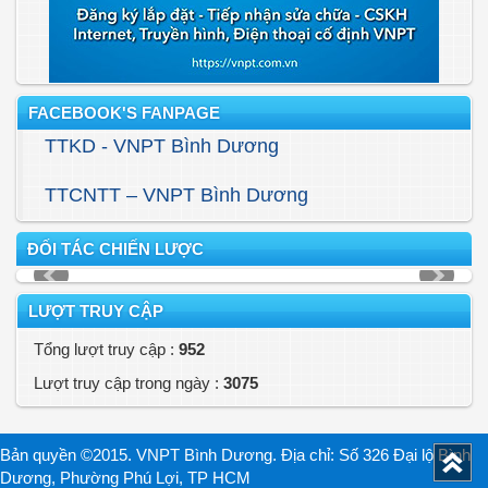
FACEBOOK'S FANPAGE
TTKD - VNPT Bình Dương
TTCNTT – VNPT Bình Dương
ĐỐI TÁC CHIẾN LƯỢC
LƯỢT TRUY CẬP
Tổng lượt truy cập :
952
Lượt truy cập trong ngày :
3075
Bản quyền ©2015. VNPT Bình Dương. Địa chỉ: Số 326 Đại lộ Bình
Dương, Phường Phú Lợi, TP HCM