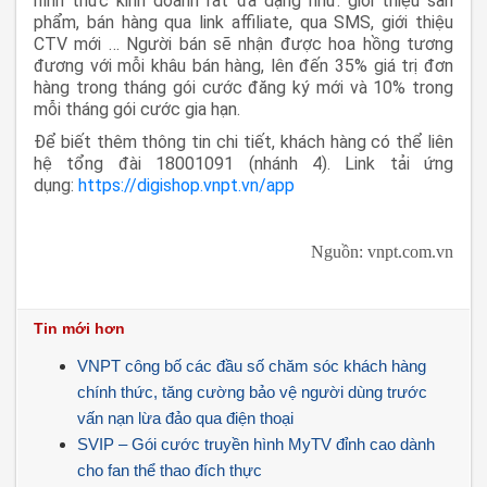
hình thức kinh doanh rất đa dạng như: giới thiệu sản
phẩm, bán hàng qua link affiliate, qua SMS, giới thiệu
CTV mới … Người bán sẽ nhận được hoa hồng tương
đương với mỗi khâu bán hàng, lên đến 35% giá trị đơn
hàng trong tháng gói cước đăng ký mới và 10% trong
mỗi tháng gói cước gia hạn.
Để biết thêm thông tin chi tiết, khách hàng có thể liên
hệ tổng đài 18001091 (nhánh 4). Link tải ứng
dụng:
https://digishop.vnpt.vn/app
Nguồn: vnpt.com.vn
Tin mới hơn
VNPT công bố các đầu số chăm sóc khách hàng
chính thức, tăng cường bảo vệ người dùng trước
vấn nạn lừa đảo qua điện thoại
SVIP – Gói cước truyền hình MyTV đỉnh cao dành
cho fan thể thao đích thực