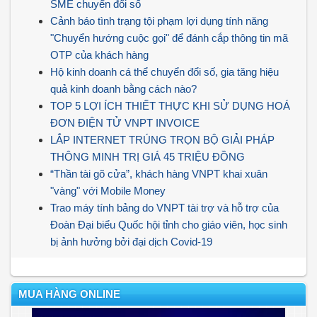
SME chuyển đổi số
Cảnh báo tình trạng tội phạm lợi dụng tính năng
"Chuyển hướng cuộc gọi" để đánh cắp thông tin mã
OTP của khách hàng
Hộ kinh doanh cá thể chuyển đổi số, gia tăng hiệu
quả kinh doanh bằng cách nào?
TOP 5 LỢI ÍCH THIẾT THỰC KHI SỬ DỤNG HOÁ
ĐƠN ĐIỆN TỬ VNPT INVOICE
LẮP INTERNET TRÚNG TRỌN BỘ GIẢI PHÁP
THÔNG MINH TRỊ GIÁ 45 TRIỆU ĐỒNG
“Thần tài gõ cửa”, khách hàng VNPT khai xuân
"vàng" với Mobile Money
Trao máy tính bảng do VNPT tài trợ và hỗ trợ của
Đoàn Đại biểu Quốc hội tỉnh cho giáo viên, học sinh
bị ảnh hưởng bởi đại dịch Covid-19
MUA HÀNG ONLINE