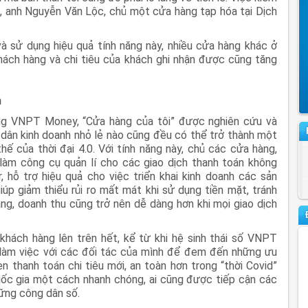
, anh Nguyễn Văn Lộc, chủ một cửa hàng tạp hóa tại Dịch
à sử dụng hiệu quả tính năng này, nhiều cửa hàng khác ở
ách hàng và chi tiêu của khách ghi nhận được cũng tăng
h
ng VNPT Money, “Cửa hàng của tôi” được nghiên cứu và
 dân kinh doanh nhỏ lẻ nào cũng đều có thể trở thành một
ế của thời đại 4.0. Với tính năng này, chủ các cửa hàng,
m công cụ quản lí cho các giao dịch thanh toán không
ỗ trợ hiệu quả cho việc triển khai kinh doanh các sản
úp giảm thiểu rủi ro mất mát khi sử dụng tiền mặt, tránh
àng, doanh thu cũng trở nên dễ dàng hơn khi mọi giao dịch
khách hàng lên trên hết, kể từ khi hệ sinh thái số VNPT
làm việc với các đối tác của mình để đem đến những ưu
en thanh toán chi tiêu mới, an toàn hơn trong “thời Covid”
ốc gia một cách nhanh chóng, ai cũng được tiếp cận các
hững công dân số.