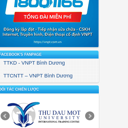
FACEBOOK'S FANPAGE
TTKD - VNPT Bình Dương
TTCNTT – VNPT Bình Dương
ĐỐI TÁC CHIẾN LƯỢC