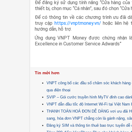
Để đăng ký sử dụng tính năng “Cửa hàng của 
thiết bị, chọn mục “Cá nhân”, sau đó chọn “Cửa
Để có thông tin về các chương trình ưu đãi 
truy cập
https://vnptmoney.vn/
hoặc liên hệ 
hướng dẫn, hỗ trợ.
Ứng dụng VNPT Money được chứng nhận là 
Excellence in Customer Service Adwards”
Tin mới hơn
VNPT công bố các đầu số chăm sóc khách hàng c
qua điện thoại
SVIP – Gói cước truyền hình MyTV đỉnh cao dành
VNPT dẫn đầu tốc độ Internet Wi-Fi tại Việt Nam b
THANH TOÁN HOÁ ĐƠN DỄ DÀNG vơi ưu đãi HOÀ
sang, hóa đơn VNPT chẳng còn là gánh nặng, săn
Đăng ký SIM và thông tin thuê bao trực tuyến d