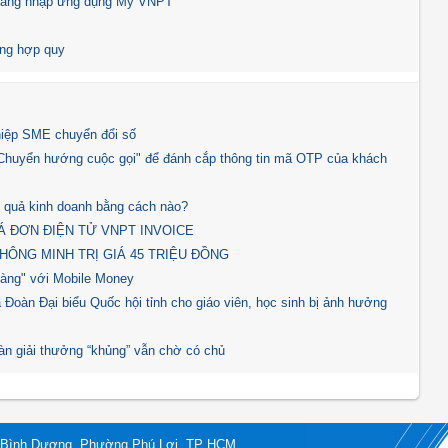
 đăng nhập ứng dụng My VNPT
ông hợp quy
iệp SME chuyển đổi số
 "Chuyển hướng cuộc gọi" để đánh cắp thông tin mã OTP của khách
ệu quả kinh doanh bằng cách nào?
OÁ ĐƠN ĐIỆN TỬ VNPT INVOICE
HÔNG MINH TRỊ GIÁ 45 TRIỆU ĐỒNG
vàng" với Mobile Money
 Đoàn Đại biểu Quốc hội tỉnh cho giáo viên, học sinh bị ảnh hưởng
àn giải thưởng “khủng” vẫn chờ có chủ
ộ Bình Dương, Phường Phú Lợi, TP HCM