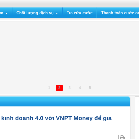
ẩm
Chất lượng dịch vụ
Tra cứu cước
Thanh toán cước on
1
2
3
4
5
kinh doanh 4.0 với VNPT Money để gia
|