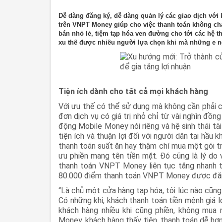
Dễ dàng đăng ký, dễ dàng quản lý các giao dịch với 
trên VNPT Money giúp cho việc thanh toán không c
bán nhỏ lẻ, tiệm tạp hóa ven đường cho tới các hệ t
xu thế được nhiều người lựa chọn khi mà những e n
Tiện ích dành cho tất cả mọi khách hàng
Với ưu thế có thể sử dụng mà không cần phải c
đơn dịch vụ có giá trị nhỏ chỉ từ vài nghìn đồn
động Mobile Money nói riêng và hệ sinh thái 
tiện ích và thuận lợi đối với người dân tại hầu
thanh toán suất ăn hay thậm chí mua một gói t
ưu phiền mang tên tiền mặt. Đó cũng là lý do 
thanh toán VNPT Money liên tục tăng nhanh th
80.000 điểm thanh toán VNPT Money được đăng 
“Là chủ một cửa hàng tạp hóa, tôi lúc nào cũng 
Có những khi, khách thanh toán tiền mệnh giá lớn
khách hàng nhiều khi cũng phiền, không mua
Money, khách hàng thấy tiện, thanh toán dễ hơn 