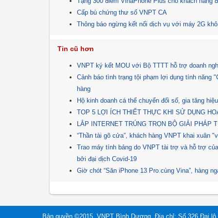
Tặng 300 điểm VinaPhone Plus cho khách hàng
Cấp bù chứng thư số VNPT CA
Thông báo ngừng kết nối dịch vụ với máy 2G kh
Tin cũ hơn
VNPT ký kết MOU với Bộ TTTT hỗ trợ doanh ngh
Cảnh báo tình trạng tội phạm lợi dụng tính năng
hàng
Hộ kinh doanh cá thể chuyển đổi số, gia tăng hi
TOP 5 LỢI ÍCH THIẾT THỰC KHI SỬ DỤNG H
LẮP INTERNET TRÚNG TRỌN BỘ GIẢI PHÁP T
“Thần tài gõ cửa”, khách hàng VNPT khai xuân "
Trao máy tính bảng do VNPT tài trợ và hỗ trợ của
bởi đại dịch Covid-19
Giờ chót “Săn iPhone 13 Pro cùng Vina”, hàng ng
Bản quyền ©2015. VNPT Bình Dương. Địa chỉ: Số 326 Đại l