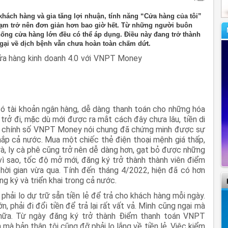
khách hàng và gia tăng lợi nhuận, tính năng “Cửa hàng của tôi”
hạm trở nên đơn giản hơn bao giờ hết. Từ những người buôn
hống cửa hàng lớn đều có thể áp dụng. Điều này đang trở thành
gại về dịch bệnh vẫn chưa hoàn toàn chấm dứt.
ó tài khoản ngân hàng, dễ dàng thanh toán cho những hóa
g trở đi, mặc dù mới được ra mắt cách đây chưa lâu, tiền di
tài chính số VNPT Money nói chung đã chứng minh được sự
 khắp cả nước. Mua một chiếc thẻ điện thoại mệnh giá thấp,
rà, ly cà phê cũng trở nên dễ dàng hơn, gạt bỏ được những
vì sao, tốc độ mở mới, đăng ký trở thành thành viên điểm
ời gian vừa qua. Tính đến tháng 4/2022, hiện đã có hơn
ký và triển khai trong cả nước.
phải lo dự trữ sẵn tiền lẻ để trả cho khách hàng mỗi ngày.
, phải đi đổi tiền để trả lại rất vất vả. Mình cũng ngại mà
 nữa. Từ ngày đăng ký trở thành Điểm thanh toán VNPT
mà bản thân tôi cũng đỡ phải lo lắng về tiền lẻ. Việc kiểm