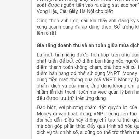
soát được nguồn tiền vào ra cũng sát sao hơn”
Vọng Hậu, Cầu Giấy, Hà Nội cho biết.
Cũng theo anh Lộc, sau khi thấy anh đăng ký v
xung quanh cũng đã áp dụng theo. Số lượng kh
lên rõ rệt.
Gia tăng doanh thu và an toàn giữa mùa dịc
Là một tính năng được tích hợp trên ứng dụ
phát triển để bất cứ điểm bán hàng nào, người
điểm thanh toán không chạm, phù hợp với xu th
điểm bán hàng có thể sử dụng VNPT Money là
dùng tiền mặt thông qua mã VNPT Money Qr, h
phẩm, dịch vụ của mình. Ứng dụng không chỉ gi
nhầm lẫn khi thanh toán mà việc quản lý bán h
đều được lưu trữ trên ứng dụng.
Đặc biệt, với phương châm đặt quyền lợi của 
Money đi vào hoạt động, VNPT cũng liên tục 
đãi hấp dẫn. Điều này không chỉ tạo ra thói qu
mà còn góp phần thúc đẩy quá trình số hóa qu
dịch vụ tài chính số, ai cũng có thể trở thành n