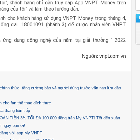
tôi”, khách hàng chỉ cần truy cập App VNPT Money trên
 hàng của tôi” và làm theo hướng dẫn.
dành cho khách hàng sử dụng VNPT Money trong tháng 4,
tổng đài 18001091 (nhánh 3) để được nhân viên VNPT
ứng dụng công nghệ của năm tại giải thưởng “ 2022
Nguồn: vnpt.com.vn
hính thức, tăng cường bảo vệ người dùng trước vấn nạn lừa đảo
 cho fan thể thao đích thực
a tháng liên tiếp
N TIỀN 3% TỐI ĐA 100.000 đồng trên My VNPT! Tết đến xuân
 ngay bạn ơi!
ễ dàng với app My VNPT