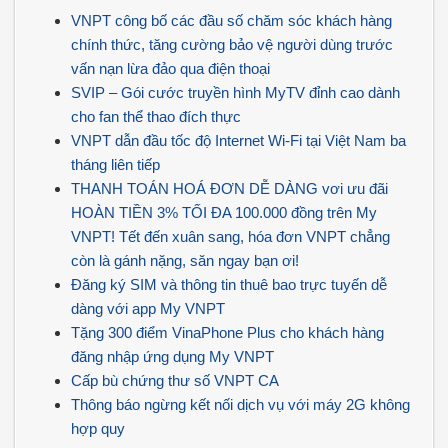
VNPT công bố các đầu số chăm sóc khách hàng
chính thức, tăng cường bảo vệ người dùng trước
vấn nạn lừa đảo qua điện thoại
SVIP – Gói cước truyền hình MyTV đỉnh cao dành
cho fan thể thao đích thực
VNPT dẫn đầu tốc độ Internet Wi-Fi tại Việt Nam ba
tháng liên tiếp
THANH TOÁN HOÁ ĐƠN DỄ DÀNG vơi ưu đãi
HOÀN TIỀN 3% TỐI ĐA 100.000 đồng trên My
VNPT! Tết đến xuân sang, hóa đơn VNPT chẳng
còn là gánh nặng, săn ngay bạn ơi!
Đăng ký SIM và thông tin thuê bao trực tuyến dễ
dàng với app My VNPT
Tặng 300 điểm VinaPhone Plus cho khách hàng
đăng nhập ứng dụng My VNPT
Cấp bù chứng thư số VNPT CA
Thông báo ngừng kết nối dịch vụ với máy 2G không
hợp quy