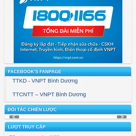
FACEBOOK'S FANPAGE
TTKD - VNPT Bình Dương
TTCNTT – VNPT Bình Dương
ĐỐI TÁC CHIẾN LƯỢC
LƯỢT TRUY CẬP