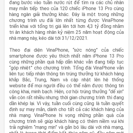
đang bước vào tuần nước rút để tìm ra các chủ nhân
may mắn tiếp theo của 120 chiếc iPhone 13 Pro cùng
hàng ngàn giải thưởng khác. Đây là một trong những
chương trình ưu đãi lớn nhất từng được VinaPhone
triển khai với tổng trị giá lên tới hơn 4,3 tỷ đồng nhằm
tri ân khách hàng nhân kỷ niệm 25 năm hoạt động của
nhà mạng này, kéo dài tới 31/12/2021.
Theo đại diện VinaPhone, “sức nóng” của chiếc
smartphone được yêu thích nhất năm iPhone 13 Pro
cùng những phần quà hấp dẫn khác vẫn đang tiếp tục
“góp nhiệt” cho chương trình. Tổng đài VinaPhone vẫn
liên tục tiếp nhận thông tin trúng thưởng từ khách hàng
khắp Bắc, Trung, Nam và cập nhật lên hệ thống
website để mọi người đều có thể nắm được thông tin
công khai, minh bạch. Hiện, cơ hội trúng thưởng “dế xịn”
vẫn còn rất nhiều nhưng thời gian chương trình thì đang
dần khép lại. Vì vậy, tuần cuối cùng cũng là tuần quyết
định sự may mắn, dành cho tất cả các khách hàng của
nhà mạng. VinaPhone hi vọng những phần quà của
chương trình sẽ giúp khách hàng có thêm niềm vui khi
trải nghiệm “mạng mịn” và gắn bó lâu dài với nhà mạng,