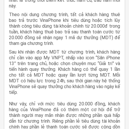
nhất là trong thời điểm kết thúc năm cũ, đầu năm mới
này.
Theo nội dung chương trình, tất cả khách hàng thuê
bao trả trước VinaPhone khi tiêu dùng hoặc tích lũy
thành công tiêu dùng tài khoản chính từ 20.000đ trong
tuần, khách hàng thuê bao trả sau thanh toán cước từ
20.000 đồng sẽ nhận ngay 1 mã dự thưởng (MDT) để
tham gia chương trình.
Sau khi nhận được MDT từ chương trình, khách hàng
chỉ cần vào app My VNPT, nhấp vào icon “Săn iPhone
13” trên trang chủ, hoặc chọn chuyên mục “Giải trí” và
tiến hành quay thưởng. Khách hàng có thể quay 1 lần
cho tất cả MDT hoặc quay lần lượt từng MDT. Mỗi
MDT có hiệu lực trong 24h, sau thời gian này hệ thống
VinaPhone sẽ quay thưởng cho khách hàng vào ngày kế
tiếp.
Như vậy, chỉ với mức tiêu dùng 20.000 đồng, khách
hàng của VinaPhone đã có thêm một cơ hội để trở
thành người may mắn nhận được những phần quà hấp
dẫn từ chương trình. Riêng phần lẻ tiêu dùng tài khoản
chính hay phần lẻ thanh toán cước sẽ được cộng dồn