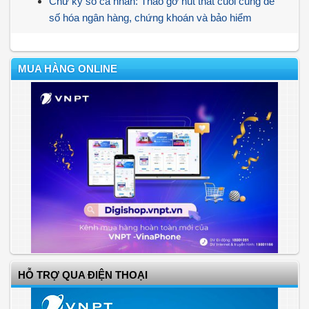
Chữ ký số cá nhân: Tháo gỡ nút thắt cuối cùng để
số hóa ngân hàng, chứng khoán và bảo hiểm
MUA HÀNG ONLINE
HỖ TRỢ QUA ĐIỆN THOẠI