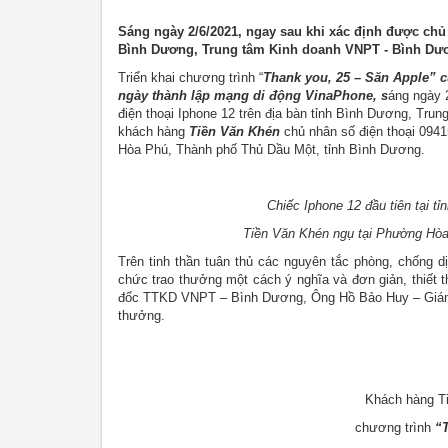
Sáng ngày 2/6/2021, ngay sau khi xác định được chủ n
Bình Dương, Trung tâm Kinh doanh VNPT - Bình Dươn
Triển khai chương trình “
Thank you, 25 – Săn Apple” 
ngày thành lập mạng di động VinaPhone, s
áng ngày 
điện thoại Iphone 12 trên địa bàn tỉnh Bình Dương, Tr
khách hàng
Tiền Văn Khén
chủ nhân số điện thoại 094
Hòa Phú, Thành phố Thủ Dầu Một, tỉnh Bình Dương.
Chiếc Iphone 12 đầu tiên tại 
Tiền Văn Khén ngụ tại Phường Hòa
Trên tinh thần tuân thủ các nguyên tắc phòng, chống 
chức trao thưởng một cách ý nghĩa và đơn giản, thiết
đốc TTKD VNPT – Bình Dương, Ông Hồ Bảo Huy – Giám
thưởng.
Khách hàng T
chương trình
“T