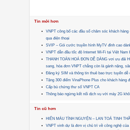
Tin mới hơn
VNPT công bố các đầu số chăm sóc khách hàng c
qua điện thoại
SVIP – Gói cước truyền hình MyTV đỉnh cao dành
VNPT dẫn đầu tốc độ Internet Wi-Fi tại Việt Nam b
THANH TOÁN HOÁ ĐƠN DỄ DÀNG vơi ưu đãi HOÀ
sang, hóa đơn VNPT chẳng còn là gánh nặng, săn
Đăng ký SIM và thông tin thuê bao trực tuyến d
Tặng 300 điểm VinaPhone Plus cho khách hàng
Cấp bù chứng thư số VNPT CA
Thông báo ngừng kết nối dịch vụ với máy 2G kh
Tin cũ hơn
HIẾN MÁU TÌNH NGUYỆN – LAN TOẢ TINH T
VNPT vinh dự là đơn vị chủ trì về công nghệ của