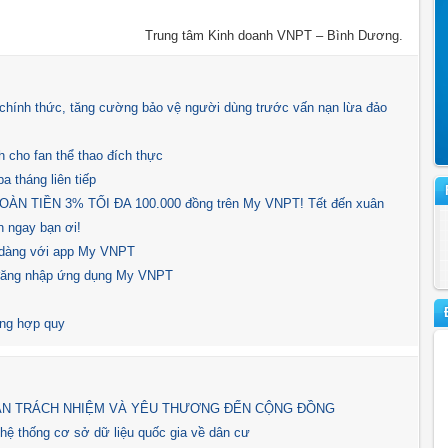
Trung tâm Kinh doanh VNPT – Bình Dương.
hính thức, tăng cường bảo vệ người dùng trước vấn nạn lừa đảo
 cho fan thể thao đích thực
a tháng liên tiếp
N TIỀN 3% TỐI ĐA 100.000 đồng trên My VNPT! Tết đến xuân
 ngay bạn ơi!
ễ dàng với app My VNPT
 đăng nhập ứng dụng My VNPT
ông hợp quy
HẦN TRÁCH NHIỆM VÀ YÊU THƯƠNG ĐẾN CỘNG ĐỒNG
 hệ thống cơ sở dữ liệu quốc gia về dân cư