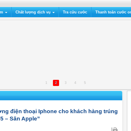
ẩm
Chất lượng dịch vụ
Tra cứu cước
Thanh toán cước on
1
2
3
4
5
ng điện thoại Iphone cho khách hàng trúng
5 – Săn Apple”
|