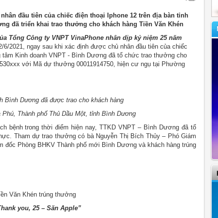
hân đầu tiên của chiếc điện thoại Iphone 12 trên địa bàn tỉnh
g đã triển khai trao thưởng cho khách hàng Tiền Văn Khén
của Tổng Công ty VNPT VinaPhone nhân dịp kỷ niệm 25 năm
2/6/2021, ngay sau khi xác định được chủ nhân đầu tiên của chiếc
ung tâm Kinh doanh VNPT - Bình Dương đã tổ chức trao thưởng cho
1530xxx với Mã dự thưởng 00011914750, hiện cư ngụ tại Phường
tỉnh Bình Dương đã được trao cho khách hàng
 Phú, Thành phố Thủ Dầu Một, tỉnh Bình Dương
dịch bệnh trong thời điểm hiện nay, TTKD VNPT – Bình Dương đã tổ
 thực. Tham dự trao thưởng có bà Nguyễn Thị Bích Thủy – Phó Giám
 đốc Phòng BHKV Thành phố mới Bình Dương và khách hàng trúng
iền Văn Khén trúng thưởng
hank you, 25 – Săn Apple”