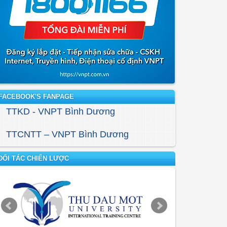
FACEBOOK'S FANPAGE
TTKD - VNPT Bình Dương
TTCNTT – VNPT Bình Dương
ĐỐI TÁC CHIẾN LƯỢC