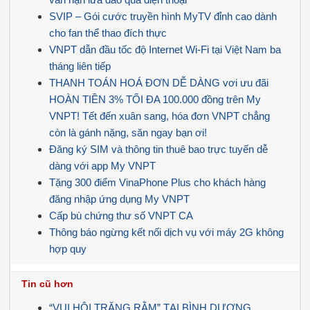
SVIP – Gói cước truyền hình MyTV đỉnh cao dành
cho fan thể thao đích thực
VNPT dẫn đầu tốc độ Internet Wi-Fi tại Việt Nam ba
tháng liên tiếp
THANH TOÁN HOÁ ĐƠN DỄ DÀNG vơi ưu đãi
HOÀN TIỀN 3% TỐI ĐA 100.000 đồng trên My
VNPT! Tết đến xuân sang, hóa đơn VNPT chẳng
còn là gánh nặng, săn ngay bạn ơi!
Đăng ký SIM và thông tin thuê bao trực tuyến dễ
dàng với app My VNPT
Tặng 300 điểm VinaPhone Plus cho khách hàng
đăng nhập ứng dụng My VNPT
Cấp bù chứng thư số VNPT CA
Thông báo ngừng kết nối dịch vụ với máy 2G không
hợp quy
Tin cũ hơn
“VUI HỘI TRĂNG RẰM” TẠI BÌNH DƯƠNG