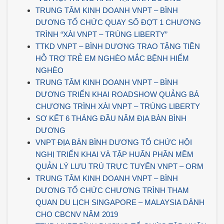
TRUNG TÂM KINH DOANH VNPT – BÌNH
DƯƠNG TỔ CHỨC QUAY SỐ ĐỢT 1 CHƯƠNG
TRÌNH “XÀI VNPT – TRÚNG LIBERTY”
TTKD VNPT – BÌNH DƯƠNG TRAO TẶNG TIỀN
HỖ TRỢ TRẺ EM NGHÈO MẮC BỆNH HIỂM
NGHÈO
TRUNG TÂM KINH DOANH VNPT – BÌNH
DƯƠNG TRIỂN KHAI ROADSHOW QUẢNG BÁ
CHƯƠNG TRÌNH XÀI VNPT – TRÚNG LIBERTY
SƠ KẾT 6 THÁNG ĐẦU NĂM ĐỊA BÀN BÌNH
DƯƠNG
VNPT ĐỊA BÀN BÌNH DƯƠNG TỔ CHỨC HỘI
NGHỊ TRIỂN KHAI VÀ TẬP HUẤN PHẦN MỀM
QUẢN LÝ LƯU TRÚ TRỰC TUYẾN VNPT – ORM
TRUNG TÂM KINH DOANH VNPT – BÌNH
DƯƠNG TỔ CHỨC CHƯƠNG TRÌNH THAM
QUAN DU LỊCH SINGAPORE – MALAYSIA DÀNH
CHO CBCNV NĂM 2019