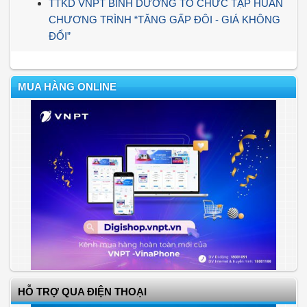
TTKD VNPT BÌNH DƯƠNG TỔ CHỨC TẬP HUẤN
CHƯƠNG TRÌNH “TĂNG GẤP ĐÔI - GIÁ KHÔNG
ĐỔI”
MUA HÀNG ONLINE
HỖ TRỢ QUA ĐIỆN THOẠI