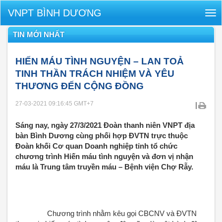
VNPT BÌNH DƯƠNG
Tog
nav
TIN MỚI NHẤT
HIẾN MÁU TÌNH NGUYỆN – LAN TOẢ
TINH THẦN TRÁCH NHIỆM VÀ YÊU
THƯƠNG ĐẾN CỘNG ĐỒNG
27-03-2021 09:16:45
GMT+7
|
Sáng nay, ngày 27/3/2021 Đoàn thanh niên VNPT địa
bàn Bình Dương cùng phối hợp ĐVTN trực thuộc
Đoàn khối Cơ quan Doanh nghiệp tỉnh tổ chức
chương trình Hiến máu tình nguyện và đơn vị nhận
máu là Trung tâm truyền máu – Bệnh viện Chợ Rẫy.
		Chương trình nhằm kêu gọi CBCNV và ĐVTN 