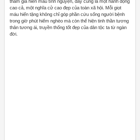
tham gia hiến máu tình nguyện, đây cũng là một hành động 
cao cả, một nghĩa cử cao đẹp của toàn xã hội. Mỗi giọt 
máu hiến tặng không chỉ góp phần cứu sống người bệnh 
trong giờ phút hiểm nghèo mà còn thể hiện tinh thần tương 
thân tương ái, truyền thống tốt đẹp của dân tộc ta từ ngàn 
đời.