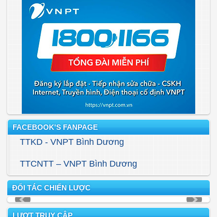
FACEBOOK'S FANPAGE
TTKD - VNPT Bình Dương
TTCNTT – VNPT Bình Dương
ĐỐI TÁC CHIẾN LƯỢC
LƯỢT TRUY CẬP