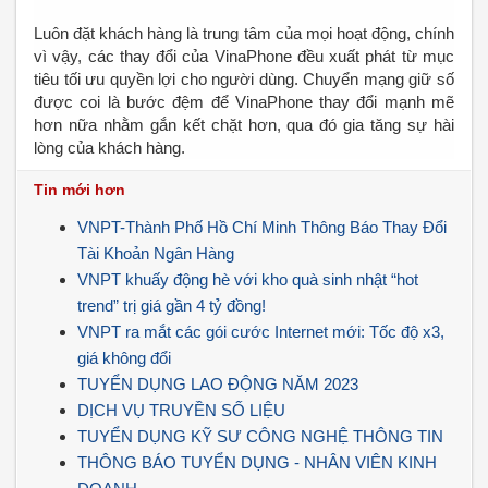
Luôn đặt khách hàng là trung tâm của mọi hoạt động, chính
vì vậy, các thay đổi của VinaPhone đều xuất phát từ mục
tiêu tối ưu quyền lợi cho người dùng. Chuyển mạng giữ số
được coi là bước đệm để VinaPhone thay đổi mạnh mẽ
hơn nữa nhằm gắn kết chặt hơn, qua đó gia tăng sự hài
lòng của khách hàng.
Tin mới hơn
VNPT-Thành Phố Hồ Chí Minh Thông Báo Thay Đổi
Tài Khoản Ngân Hàng
VNPT khuấy động hè với kho quà sinh nhật “hot
trend” trị giá gần 4 tỷ đồng!
VNPT ra mắt các gói cước Internet mới: Tốc độ x3,
giá không đổi
TUYỂN DỤNG LAO ĐỘNG NĂM 2023
DỊCH VỤ TRUYỀN SỐ LIỆU
TUYỂN DỤNG KỸ SƯ CÔNG NGHỆ THÔNG TIN
THÔNG BÁO TUYỂN DỤNG - NHÂN VIÊN KINH