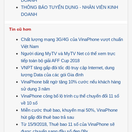
DOANH
THÔNG BÁO TUYỂN DỤNG - NHÂN VIÊN KINH
DOANH
Tin cũ hơn
Chất lượng mạng 3G/4G của VinaPhone vượt chuẩn
Việt Nam
Người dùng MyTV và MyTV Net có thể xem trực
tiếp toàn bộ giải AFF Cup 2018
VNPT tăng gấp đôi tốc độ truy cập Internet, dung
lượng Data của các gói Gia đình
VinaPhone bất ngờ tặng 10% cước nếu khách hàng
sử dụng 3 năm
VinaPhone công bố lộ trình cụ thể chuyển đổi 11 số
về 10 số
Miễn cước thuê bao, khuyến mại 50%, VinaPhone
hút gấp đôi thuê bao trả sau
Từ 15/9/2018, Thuê bao 11 số của VinaPhone sẽ
được chuyển sang đầu số đẹp 08x