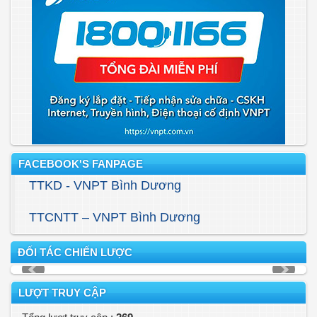
FACEBOOK'S FANPAGE
TTKD - VNPT Bình Dương
TTCNTT – VNPT Bình Dương
ĐỐI TÁC CHIẾN LƯỢC
LƯỢT TRUY CẬP