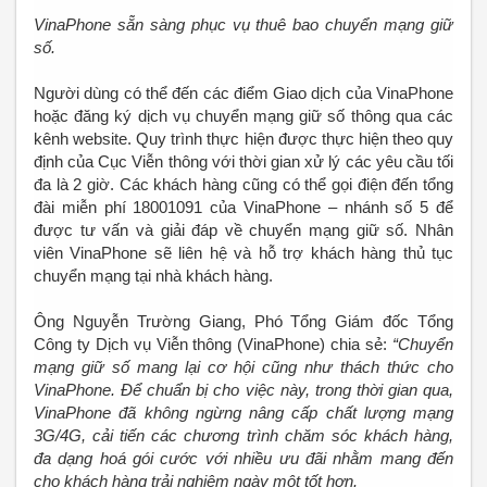
VinaPhone sẵn sàng phục vụ thuê bao chuyển mạng giữ
số.
Người dùng có thể đến các điểm Giao dịch của VinaPhone
hoặc đăng ký dịch vụ chuyển mạng giữ số thông qua các
kênh website. Quy trình thực hiện được thực hiện theo quy
định của Cục Viễn thông với thời gian xử lý các yêu cầu tối
đa là 2 giờ. Các khách hàng cũng có thể gọi điện đến tổng
đài miễn phí 18001091 của VinaPhone – nhánh số 5 để
được tư vấn và giải đáp về chuyển mạng giữ số. Nhân
viên VinaPhone sẽ liên hệ và hỗ trợ khách hàng thủ tục
chuyển mạng tại nhà khách hàng.
Ông Nguyễn Trường Giang, Phó Tổng Giám đốc Tổng
Công ty Dịch vụ Viễn thông (VinaPhone) chia sẻ:
“Chuyển
mạng giữ số mang lại cơ hội cũng như thách thức cho
VinaPhone. Để chuẩn bị cho việc này, trong thời gian qua,
VinaPhone đã không ngừng nâng cấp chất lượng mạng
3G/4G, cải tiến các chương trình chăm sóc khách hàng,
đa dạng hoá gói cước với nhiều ưu đãi nhằm mang đến
cho khách hàng trải nghiệm ngày một tốt hơn.