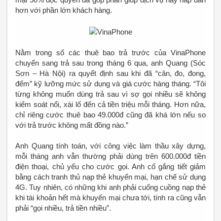
hơn với phần lớn khách hàng.
Nằm trong số các thuê bao trả trước của VinaPhone
chuyển sang trả sau trong tháng 6 qua, anh Quang (Sóc
Sơn – Hà Nội) ra quyết định sau khi đã “cân, đo, đong,
đếm” kỹ lưỡng mức sử dụng và giá cước hàng tháng. “Tôi
từng không muốn dùng trả sau vì sợ gọi nhiều sẽ không
kiểm soát nổi, xài lố đến cả tiền triệu mỗi tháng. Hơn nữa,
chỉ riêng cước thuê bao 49.000đ cũng đã khá lớn nếu so
với trả trước không mất đồng nào.”
Anh Quang tính toán, với công việc làm thầu xây dựng,
mỗi tháng anh vẫn thường phải dùng trên 600.000đ tiền
điện thoại, chủ yếu cho cước gọi. Anh cố gắng tiết giảm
bằng cách tranh thủ nạp thẻ khuyến mại, hạn chế sử dụng
4G. Tuy nhiên, có những khi anh phải cuống cuồng nạp thẻ
khi tài khoản hết mà khuyến mại chưa tới, tính ra cũng vẫn
phải “gọi nhiều, trả tiền nhiều”.