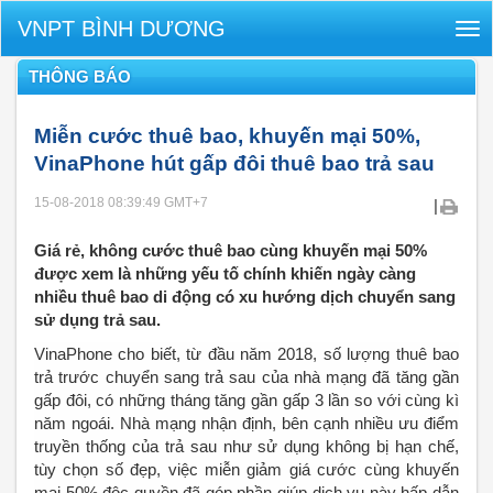
VNPT BÌNH DƯƠNG
Tog
nav
THÔNG BÁO
Miễn cước thuê bao, khuyến mại 50%,
VinaPhone hút gấp đôi thuê bao trả sau
15-08-2018 08:39:49
GMT+7
|
Giá rẻ, không cước thuê bao cùng khuyến mại 50%
được xem là những yếu tố chính khiến ngày càng
nhiều thuê bao di động có xu hướng dịch chuyển sang
sử dụng trả sau.
VinaPhone cho biết, từ đầu năm 2018, số lượng thuê bao
trả trước chuyển sang trả sau của nhà mạng đã tăng gần
gấp đôi, có những tháng tăng gần gấp 3 lần so với cùng kì
năm ngoái. Nhà mạng nhận định, bên cạnh nhiều ưu điểm
truyền thống của trả sau như sử dụng không bị hạn chế,
tùy chọn số đẹp, việc miễn giảm giá cước cùng khuyến
mại 50% độc quyền đã góp phần giúp dịch vụ này hấp dẫn