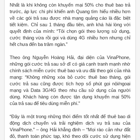
Nhất là khi không còn khuyến mại 50% cho thuê bao trả
trước, áp lực chi phí khiến anh Quang tìm hiểu nhiều hơn
về các gói trả sau được nhà mạng quảng cáo là đặc biệt
tiết kiệm. Chỉ sau 1 tháng đầu tiên, anh khá hài lòng với
quyết định của mình: “Tôi chọn gói theo lượng sử dụng,
cước tháng vừa rồi gọi và dùng 4G nhiều hơn nhưng chỉ
hết chưa đến ba trăm ngàn.”
Theo ông Nguyễn Hoàng Hải, đại diện của VinaPhone,
những gói cước trả sau sở dĩ có giá cạnh tranh mạnh nhờ
chính sách miễn cước thuê bao và ưu đãi theo gói của nhà
mạng: “Không những xóa bỏ cước thuê bao tháng, gói
cước trả sau cũng được tích hợp số phút gọi nội/ngoại
mạng và Data 3G/4G theo nhu cầu sử dụng của người
dùng. Khách hàng còn được tận dụng khuyến mại 50%
của trả sau để tiêu dùng miễn phí.”
“Đây là một trong những thời điểm tốt nhất để thuê bao di
động dịch chuyển và trải nghiệm dịch vụ trả sau của
VinaPhone.” – ông Hải khẳng định – “Mọi rào cản như đắt
đỏ, thanh toán phức tạp, khó theo dõi cước sử dụng hiện