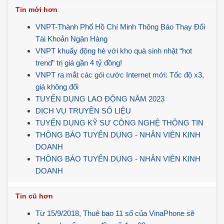
Tin mới hơn
VNPT-Thành Phố Hồ Chí Minh Thông Báo Thay Đổi
Tài Khoản Ngân Hàng
VNPT khuấy động hè với kho quà sinh nhật “hot
trend” trị giá gần 4 tỷ đồng!
VNPT ra mắt các gói cước Internet mới: Tốc độ x3,
giá không đổi
TUYỂN DỤNG LAO ĐỘNG NĂM 2023
DỊCH VỤ TRUYỀN SỐ LIỆU
TUYỂN DỤNG KỸ SƯ CÔNG NGHỆ THÔNG TIN
THÔNG BÁO TUYỂN DỤNG - NHÂN VIÊN KINH
DOANH
THÔNG BÁO TUYỂN DỤNG - NHÂN VIÊN KINH
DOANH
Tin cũ hơn
Từ 15/9/2018, Thuê bao 11 số của VinaPhone sẽ