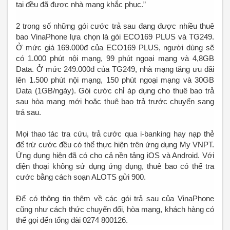
tại đều đã được nhà mạng khắc phục.”
2 trong số những gói cước trả sau đang được nhiều thuê
bao VinaPhone lựa chọn là gói ECO169 PLUS và TG249.
Ở mức giá 169.000đ của ECO169 PLUS, người dùng sẽ
có 1.000 phút nội mạng, 99 phút ngoại mạng và 4,8GB
Data. Ở mức 249.000đ của TG249, nhà mạng tăng ưu đãi
lên 1.500 phút nội mạng, 150 phút ngoại mạng và 30GB
Data (1GB/ngày). Gói cước chỉ áp dụng cho thuê bao trả
sau hòa mạng mới hoặc thuê bao trả trước chuyển sang
trả sau.
Mọi thao tác tra cứu, trả cước qua i-banking hay nạp thẻ
để trừ cước đều có thể thực hiện trên ứng dụng My VNPT.
Ứng dụng hiện đã có cho cả nền tảng iOS và Android. Với
điện thoại không sử dụng ứng dụng, thuê bao có thể tra
cước bằng cách soạn ALOTS gửi 900.
Để có thông tin thêm về các gói trả sau của VinaPhone
cũng như cách thức chuyển đổi, hòa mạng, khách hàng có
thể gọi đến tổng đài 0274 800126.