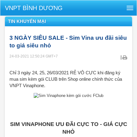
VNPT BÌNH DƯƠNG
Tog
nav
TIN KHUYẾN MẠI
3 NGÀY SIÊU SALE - Sim Vina ưu đãi siêu
to giá siêu nhỏ
24-03-2021 12:50:24
GMT+7
|
Chỉ 3 ngày 24, 25, 26/03/2021 RẺ VÔ CỰC khi đăng ký 
mua sim kèm gói CLUB trên Shop online chính thức của 
VNPT Vinaphone.
SIM VINAPHONE ƯU ĐÃI CỰC TO - GIÁ CỰC
NHỎ