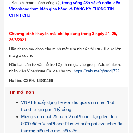
- Sau khi hoàn thành đăng ký,
trong vòng 48h sẽ có nhân viên
Vinaphone thực hiện giao hàng và
ĐĂNG KÝ THÔNG TIN
CHÍNH CHỦ
.
Chương trình khuyến mãi chỉ áp dụng trong 3 ngày 24, 25,
26/3/2021.
Hãy nhanh tay chọn cho mình một sim như ý với ưu đãi cực lớn
mà giá cực rẻ.
Nếu bạn cần tư vấn hỗ trợ hãy tham gia vào group Zalo để được
nhân viên Vinaphone Cà Mau hỗ trợ:
https://zalo.me/g/yrgoij722
Hotline CSKH: 18001166
Tin mới hơn
VNPT khuấy động hè với kho quà sinh nhật “hot
trend” trị giá gần 4 tỷ đồng!
Mừng sinh nhật 29 năm VinaPhone: Tặng lên đến
8000 điểm VinaPhone Plus và miễn phí evoucher đa
thương hiệu cho mọi hội viên