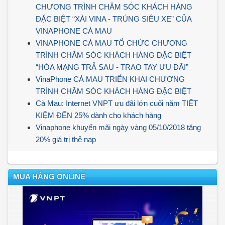
CHƯƠNG TRÌNH CHĂM SÓC KHÁCH HÀNG
ĐẶC BIỆT “XÀI VINA - TRÚNG SIÊU XE” CỦA
VINAPHONE CÀ MAU
VINAPHONE CÀ MAU TỔ CHỨC CHƯƠNG
TRÌNH CHĂM SÓC KHÁCH HÀNG ĐẶC BIỆT
“HÒA MẠNG TRẢ SAU - TRAO TAY ƯU ĐÃI”
VinaPhone CÀ MAU TRIỂN KHAI CHƯƠNG
TRÌNH CHĂM SÓC KHÁCH HÀNG ĐẶC BIỆT
Cà Mau: Internet VNPT ưu đãi lớn cuối năm TIẾT
KIỆM ĐẾN 25% dành cho khách hàng
Vinaphone khuyến mãi ngày vàng 05/10/2018 tặng
20% giá trị thẻ nạp
MUA HÀNG ONLINE