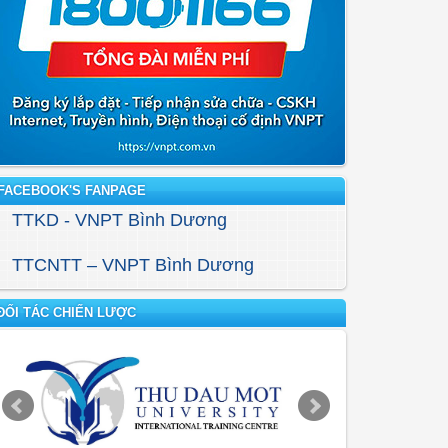
FACEBOOK'S FANPAGE
TTKD - VNPT Bình Dương
TTCNTT – VNPT Bình Dương
ĐỐI TÁC CHIẾN LƯỢC