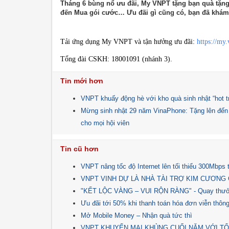
Tháng 6 bùng nổ ưu đãi, My VNPT tặng bạn quà tặng
đến Mua gói cước… Ưu đãi gì cũng có, bạn đã khá
Tải ứng dụng My VNPT và tận hưởng ưu đãi:
https://my
Tổng đài CSKH: 18001091 (nhánh 3).
Tin mới hơn
VNPT khuấy động hè với kho quà sinh nhật “hot tre
Mừng sinh nhật 29 năm VinaPhone: Tặng lên đến
cho mọi hội viên
Tin cũ hơn
VNPT nâng tốc độ Internet lên tối thiểu 300Mbps 
VNPT VINH DỰ LÀ NHÀ TÀI TRỢ KIM CƯƠNG
"KẾT LỘC VÀNG – VUI RỘN RÀNG" - Quay thưở
Ưu đãi tới 50% khi thanh toán hóa đơn viễn thô
Mở Mobile Money – Nhận quà tức thì
VNPT KHUYẾN MẠI KHỦNG CUỐI NĂM VỚI TỔ