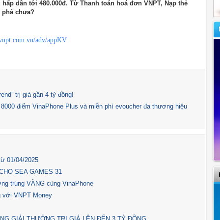
 hấp dẫn tới 480.000đ. Từ Thanh toán hoá đơn VNPT, Nạp thẻ
m phá chưa?
.vnpt.com.vn/adv/appKV
nd” trị giá gần 4 tỷ đồng!
 8000 điểm VinaPhone Plus và miễn phí evoucher đa thương hiệu
từ 01/04/2025
 CHO SEA GAMES 31
ng trúng VÀNG cùng VinaPhone
ng với VNPT Money
NG GIẢI THƯỞNG TRỊ GIÁ LÊN ĐẾN 3 TỶ ĐỒNG