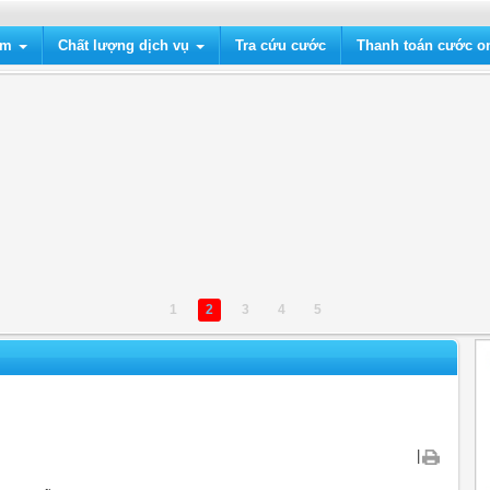
ẩm
Chất lượng dịch vụ
Tra cứu cước
Thanh toán cước on
1
2
3
4
5
|