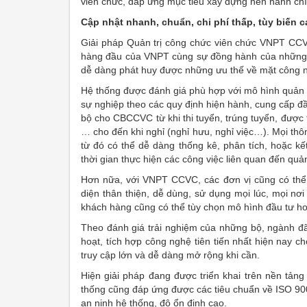
viên chức, đáp ứng mục tiêu xây dựng nền hành chín
Cập nhật nhanh, chuẩn, chi phí thấp, tùy biến c
Giải pháp Quản trị công chức viên chức VNPT CCV
hàng đầu của VNPT cùng sự đồng hành của những n
dễ dàng phát huy được những ưu thế về mặt công ng
Hệ thống được đánh giá phù hợp với mô hình quản l
sự nghiệp theo các quy định hiện hành, cung cấp đ
bộ cho CBCCVC từ khi thi tuyển, trúng tuyển, được t
… cho đến khi nghỉ (nghỉ hưu, nghỉ việc…). Mọi thông
từ đó có thể dễ dàng thống kê, phân tích, hoặc kế
thời gian thực hiện các công việc liên quan đến qu
Hơn nữa, với VNPT CCVC, các đơn vị cũng có thể tr
diện thân thiện, dễ dùng, sử dụng mọi lúc, mọi nơi
khách hàng cũng có thể tùy chọn mô hình đầu tư hoặ
Theo đánh giá trải nghiệm của những bộ, ngành đã
hoạt, tích hợp công nghệ tiên tiến nhất hiện nay 
truy cập lớn và dễ dàng mở rộng khi cần.
Hiện giải pháp đang được triển khai trên nền tả
thống cũng đáp ứng được các tiêu chuẩn về ISO 900
an ninh hệ thống, độ ổn định cao.