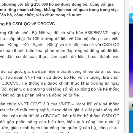
địa phương với tổng 150.000 hồ sơ được đồng bộ. Cùng với giải
mở rộng nhanh chóng, khẳng định vai trò quan trọng trong việc
 Cán bộ, công chức, viên chức trong cả nước…
 đồng bộ CSDLQG về CBCCVC
ớng Chính phủ, Bộ Nội vụ đã có văn bản 639/BNV-VP ngày
hức cập nhật đủ 109 trường dữ liệu về Cán bộ công chức, viên
ảo “Đúng – Đủ - Sạch – Sống” và kết nối, chia sẻ với CSDLQG
i hoàn thành triển khai phần mềm đáp ứng và đồng bộ dữ liệu
ề dân cư để xác thực, làm sạch dữ liệu, hoàn thành vào
n đổi số quốc gia, đã đảm nhiệm thành công nhiều dự án số hóa
g, Tập đoàn VNPT vinh dự được Bộ Nội vụ tin tưởng, lựa chọn
CBCCVC. Hệ thống đã được chính thức khai trương từ ngày
6 Bộ, ngành, địa phương với tổng số hồ sơ đồng bộ về hệ thống
 kết nối qua phần mềm và đồng bộ từ file…
 viên chức VNPT CCVT 3.0 của VNPT – “core lõi” của hệ thống
iệt về mặt công nghệ, được đánh giá là giải pháp tổng thể
ển khai cập nhật dữ liệu CBCCVC, kết nối lên hệ thống CSDLQG
 đó góp phần nâng cao hiệu lực, hiệu quả công tác quản lý
nước, giúp minh bạch hóa công tác quản lý cán bộ, công chức,