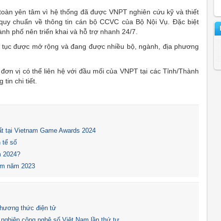
toàn yên tâm vì hệ thống đã được VNPT nghiên cứu kỹ và thiết
quy chuẩn về thông tin cán bộ CCVC của Bộ Nội Vụ. Đặc biệt
ành phố nên triển khai và hỗ trợ nhanh 24/7.
ên tục được mở rộng và đang được nhiều bộ, ngành, địa phương
ơn vị có thể liên hệ với đầu mối của VNPT tại các Tỉnh/Thành
tin chi tiết.
t tại Vietnam Game Awards 2024
 tế số
m 2024?
Nam năm 2023
hương thức điện tử
h nghiệp công nghệ số Việt Nam lần thứ tư