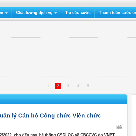
ẩm
Chất lượng dịch vụ
Tra cứu cước
Thanh toán cước on
1
2
3
4
5
Quản lý Cán bộ Công chức Viên chức
|
9/12/2022, cho đến nay, hệ thống CSDLQG về CBCCVC do VNPT