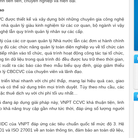
h tiên tiến, chuyên nghiệp và hiện đại.
ao
C được thiết kế và xây dựng bởi những chuyên gia công nghệ
hà quản lý giàu kinh nghiệm từ các cơ quan, bộ ngành vì vậy
hệ lẫn quy trình quản lý nhân sự các cấp.
ý của các cơ quan quản lý Nhà nước lẫn các đơn vị hành chính
ầy đủ các chức năng quản lý toàn diện nghiệp vụ về tổ chức cán
iếp nhận vào tổ chức, quá trình hoạt động công tác tại tổ chức,
 tin dữ liệu trong quá trình đó đều được lưu trữ theo thời gian,
t xuất ra các báo cáo theo mẫu biểu quy định, giúp giảm thiểu
ản lý CBCCVC của chuyên viên và lãnh đạo.
iển khai nhanh với chi phí thấp, mang lại hiệu quả cao, giao
 và có thể sử dụng trên mọi trình duyệt. Tùy theo nhu cầu, các
c thuê dịch vụ với chi phí tối ưu nhất…
 đang áp dụng giải pháp này, VNPT CCVC khá thuận tiện, linh
cho khả năng truy cập gần như tức thời, đáp ứng số lượng người
ng IDC của VNPT đáp ứng các tiêu chuẩn quốc tế mức độ 3. Hệ
1 và ISO 27001 về an toàn thông tin, đảm bảo an toàn dữ liệu,