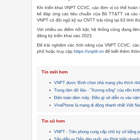
Khi triển khai VNPT CCVC, các đơn vị có thể hoàn 
kế đáp ứng các tiêu chuẩn của Bộ TT&TT và các 
VNPT có đội ngũ kỹ sư CNTT trải rộng tại 63 tỉnh th
Với nhiều ưu điểm nổi bật, hệ thống cũng đang li
đăng ký triển khai vào 2023.
Để trải nghiệm các tính năng của VNPT CCVC, các đ
phố hoặc truy cập
https://vnptit.vn
để biết thêm thông 
Tin mới hơn
VNPT được Bình chọn nhà mạng yêu thích nhấ
Trung tâm dữ liệu - "Xương sống" của nền kinh
Điện toán đám mây: Điều gì sẽ diễn ra vào nă
VinaPhone là mạng di động nhanh nhất Việt 
Tin cũ hơn
VNPT - Tiên phong cung cấp chữ ký số bằng p
Sắp diễn ra Diễn đàn quốc gia Phát triển doan