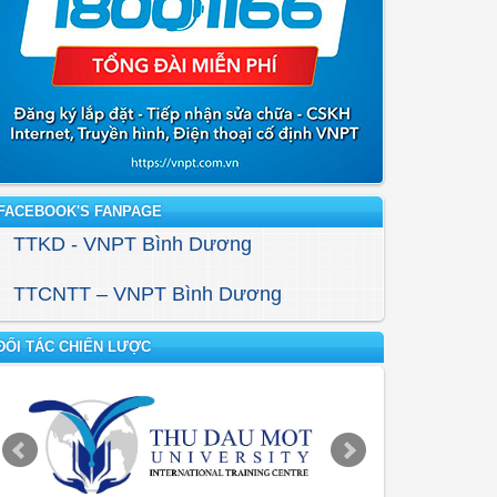
FACEBOOK'S FANPAGE
TTKD - VNPT Bình Dương
TTCNTT – VNPT Bình Dương
ĐỐI TÁC CHIẾN LƯỢC