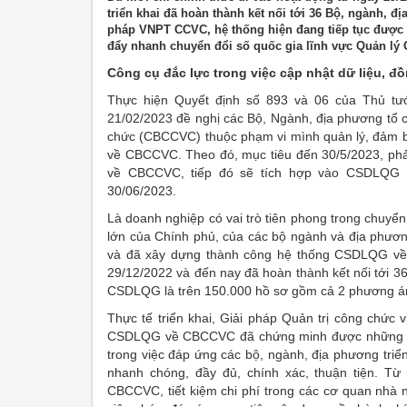
triển khai đã hoàn thành kết nối tới 36 Bộ, ngành, 
pháp VNPT CCVC, hệ thống hiện đang tiếp tục được 
đẩy nhanh chuyển đổi số quốc gia lĩnh vực Quản lý
Công cụ đắc lực trong việc cập nhật dữ liệu,
Thực hiện Quyết định số 893 và 06 của Thủ tư
21/02/2023 đề nghị các Bộ, Ngành, địa phương tổ c
chức (CBCCVC) thuộc phạm vi mình quản lý, đảm b
về CBCCVC. Theo đó, mục tiêu đến 30/5/2023, phả
về CBCCVC, tiếp đó sẽ tích hợp vào CSDLQG v
30/06/2023.
Là doanh nghiệp có vai trò tiên phong trong chuyể
lớn của Chính phủ, của các bộ ngành và địa phươn
và đã xây dựng thành công hệ thống CSDLQG về 
29/12/2022 và đến nay đã hoàn thành kết nối tới 3
CSDLQG là trên 150.000 hồ sơ gồm cả 2 phương án
Thực tế triển khai, Giải pháp Quản trị công chức
CSDLQG về CBCCVC đã chứng minh được những ưu v
trong việc đáp ứng các bộ, ngành, địa phương tri
nhanh chóng, đầy đủ, chính xác, thuận tiện. Từ
CBCCVC, tiết kiệm chi phí trong các cơ quan nhà 