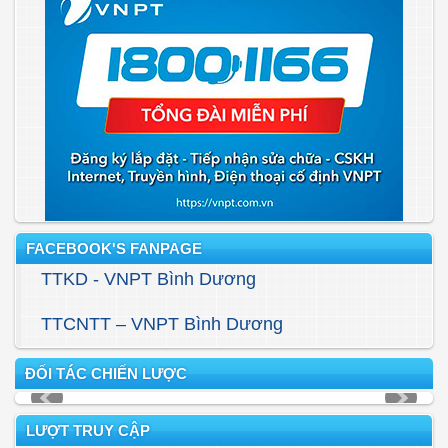
FACEBOOK'S FANPAGE
TTKD - VNPT Bình Dương
TTCNTT – VNPT Bình Dương
ĐỐI TÁC CHIẾN LƯỢC
LƯỢT TRUY CẬP