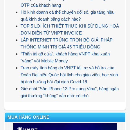
OTP của khách hàng
Hộ kinh doanh cá thể chuyển đổi số, gia tăng hiệu
quả kinh doanh bằng cách nào?
TOP 5 LỢI ÍCH THIẾT THỰC KHI SỬ DỤNG HOÁ
ĐƠN ĐIỆN TỬ VNPT INVOICE
LẮP INTERNET TRÚNG TRỌN BỘ GIẢI PHÁP
THÔNG MINH TRỊ GIÁ 45 TRIỆU ĐỒNG
“Thần tài gõ cửa”, khách hàng VNPT khai xuân
"vàng" với Mobile Money
Trao máy tính bảng do VNPT tài trợ và hỗ trợ của
Đoàn Đại biểu Quốc hội tỉnh cho giáo viên, học sinh
bị ảnh hưởng bởi đại dịch Covid-19
Giờ chót “Săn iPhone 13 Pro cùng Vina”, hàng ngàn
giải thưởng “khủng” vẫn chờ có chủ
MUA HÀNG ONLINE