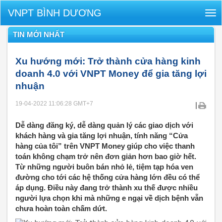
VNPT BÌNH DƯƠNG
Tog
nav
TIN MỚI NHẤT
Xu hướng mới: Trở thành cửa hàng kinh
doanh 4.0 với VNPT Money để gia tăng lợi
nhuận
19-04-2022 11:06:28
GMT+7
|
Dễ dàng đăng ký, dễ dàng quản lý các giao dịch với
khách hàng và gia tăng lợi nhuận, tính năng “Cửa
hàng của tôi” trên VNPT Money giúp cho việc thanh
toán không chạm trở nên đơn giản hơn bao giờ hết.
Từ những người buôn bán nhỏ lẻ, tiệm tạp hóa ven
đường cho tới các hệ thống cửa hàng lớn đều có thể
áp dụng. Điều này đang trở thành xu thế được nhiều
người lựa chọn khi mà những e ngại về dịch bệnh vẫn
chưa hoàn toàn chấm dứt.