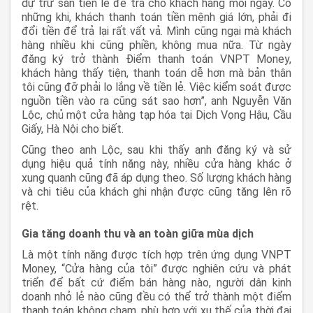
dự trữ sẵn tiền lẻ để trả cho khách hàng mỗi ngày. Có
những khi, khách thanh toán tiền mệnh giá lớn, phải đi
đổi tiền để trả lại rất vất vả. Mình cũng ngại mà khách
hàng nhiều khi cũng phiền, không mua nữa. Từ ngày
đăng ký trở thành Điểm thanh toán VNPT Money,
khách hàng thấy tiện, thanh toán dễ hơn mà bản thân
tôi cũng đỡ phải lo lắng về tiền lẻ. Việc kiểm soát được
nguồn tiền vào ra cũng sát sao hơn”, anh Nguyễn Văn
Lộc, chủ một cửa hàng tạp hóa tại Dịch Vọng Hậu, Cầu
Giấy, Hà Nội cho biết.
Cũng theo anh Lộc, sau khi thấy anh đăng ký và sử
dụng hiệu quả tính năng này, nhiều cửa hàng khác ở
xung quanh cũng đã áp dụng theo. Số lượng khách hàng
và chi tiêu của khách ghi nhận được cũng tăng lên rõ
rệt.
Gia tăng doanh thu và an toàn giữa mùa dịch
Là một tính năng được tích hợp trên ứng dụng VNPT
Money, “Cửa hàng của tôi” được nghiên cứu và phát
triển để bất cứ điểm bán hàng nào, người dân kinh
doanh nhỏ lẻ nào cũng đều có thể trở thành một điểm
thanh toán không chạm, phù hợp với xu thế của thời đại