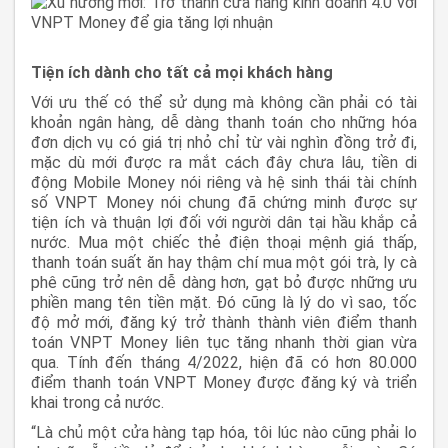
Tiện ích dành cho tất cả mọi khách hàng
Với ưu thế có thể sử dụng mà không cần phải có tài
khoản ngân hàng, dễ dàng thanh toán cho những hóa
đơn dịch vụ có giá trị nhỏ chỉ từ vài nghìn đồng trở đi,
mặc dù mới được ra mắt cách đây chưa lâu, tiền di
động Mobile Money nói riêng và hệ sinh thái tài chính
số VNPT Money nói chung đã chứng minh được sự
tiện ích và thuận lợi đối với người dân tại hầu khắp cả
nước. Mua một chiếc thẻ điện thoại mệnh giá thấp,
thanh toán suất ăn hay thậm chí mua một gói trà, ly cà
phê cũng trở nên dễ dàng hơn, gạt bỏ được những ưu
phiền mang tên tiền mặt. Đó cũng là lý do vì sao, tốc
độ mở mới, đăng ký trở thành thành viên điểm thanh
toán VNPT Money liên tục tăng nhanh thời gian vừa
qua. Tính đến tháng 4/2022, hiện đã có hơn 80.000
điểm thanh toán VNPT Money được đăng ký và triển
khai trong cả nước.
“Là chủ một cửa hàng tạp hóa, tôi lúc nào cũng phải lo