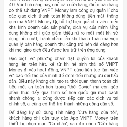
4.0. Với tính năng này, chủ các cửa hàng, điểm bán hàng
có thể sử dụng VNPT Money làm công cụ quản lí cho
các giao dịch thanh toán không dùng tiền mặt thông
qua mã VNPT Money Qr, hỗ trợ hiệu quả cho việc triển
khai kinh doanh các sản phẩm, dịch vụ của mình. Ứng
dụng không chỉ giúp giảm thiểu rủi ro mất mát khi sử
dụng tiền mặt, tránh nhầm lẫn khi thanh toán mà việc
quản lý bán hàng, doanh thu cũng trở nên dễ dàng hơn
khi mọi giao dịch đều được lưu trữ trên ứng dụng.
Đặc biệt, với phương châm đặt quyền lợi của khách
hàng lên trên hết, kể từ khi hệ sinh thái số VNPT
Money đi vào hoạt động, VNPT cũng liên tục làm việc
với các đối tác của mình để đem đến những ưu đãi hấp
dẫn. Điều này không chỉ tạo ra thói quen thanh toán chi
tiêu mới, an toàn hơn trong “thời Covid” mà còn góp
phần thúc đẩy quá trình số hóa quốc gia một cách
nhanh chóng, ai cũng được tiếp cận các dịch vụ tài
chính số, ai cũng có thể trở thành những công dân số.
Để đăng ký sử dụng tính năng “Cửa hàng của tôi”,
khách hàng chỉ cần truy cập App VNPT Money trên
thiết bị, chọn mục “Cá nhân”, sau đó chọn “Cửa hàng