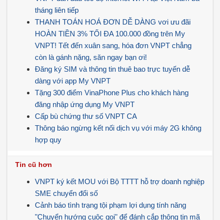
tháng liên tiếp
THANH TOÁN HOÁ ĐƠN DỄ DÀNG vơi ưu đãi
HOÀN TIỀN 3% TỐI ĐA 100.000 đồng trên My
VNPT! Tết đến xuân sang, hóa đơn VNPT chẳng
còn là gánh nặng, săn ngay bạn ơi!
Đăng ký SIM và thông tin thuê bao trực tuyến dễ
dàng với app My VNPT
Tặng 300 điểm VinaPhone Plus cho khách hàng
đăng nhập ứng dụng My VNPT
Cấp bù chứng thư số VNPT CA
Thông báo ngừng kết nối dịch vụ với máy 2G không
hợp quy
Tin cũ hơn
VNPT ký kết MOU với Bộ TTTT hỗ trợ doanh nghiệp
SME chuyển đổi số
Cảnh báo tình trạng tội phạm lợi dụng tính năng
"Chuyển hướng cuộc gọi" để đánh cắp thông tin mã