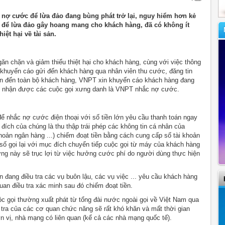
ợ cước để lừa đảo đang bùng phát trở lại, nguy hiểm hơn kẻ
để lừa đảo gây hoang mang cho khách hàng, đã có không ít
ệt hại về tài sản.
ăn chặn và giảm thiểu thiệt hại cho khách hàng, cùng với việc thông
n khuyến cáo gửi đến khách hàng qua nhân viên thu cước, đăng tin
in đến toàn bộ khách hàng, VNPT xin khuyến cáo khách hàng đang
khi nhận được các cuộc gọi xưng danh là VNPT nhắc nợ cước.
để nhắc nợ cước điện thoại với số tiền lớn yêu cầu thanh toán ngay
 đích của chúng là thu thập trái phép các không tin cá nhân của
khoản ngân hàng ...) chiếm đoạt tiền bằng cách cung cấp số tài khoản
ố gọi lại với mục đích chuyển tiếp cuộc gọi từ máy của khách hàng
ợng này sẽ trục lợi từ việc hưởng cước phí do người dùng thực hiện
 đang điều tra các vụ buôn lậu, các vụ việc ... yêu cầu khách hàng
uan điều tra xác minh sau đó chiếm đoạt tiền.
uộc gọi thường xuất phát từ tổng đài nước ngoài gọi về Việt Nam qua
ều tra của các cơ quan chức năng sẽ rất khó khăn và mất thời gian
 vị, nhà mạng có liên quan (kể cả các nhà mạng quốc tế).