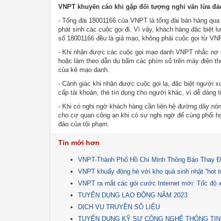
VNPT khuyến cáo khi gặp đối tượng nghi vấn lừa đả
- Tổng đài 18001166 của VNPT là tổng đài bán hàng qua 
phát sinh các cuộc gọi đi. Vì vậy, khách hàng đặc biệt l
số 18001166 đều là giả mạo, không phải cuộc gọi từ VN
- Khi nhận được các cuộc gọi mạo danh VNPT nhắc nợ c
hoặc làm theo dẫn dụ bấm các phím số trên máy điện tho
của kẻ mạo danh.
- Cảnh giác khi nhận được cuộc gọi lạ, đặc biệt người 
cấp tài khoản, thẻ tín dụng cho người khác, vì dễ dàng 
- Khi có nghi ngờ khách hàng cần liên hệ đường dây nó
cho cơ quan công an khi có sự nghi ngờ để cùng phối hợ
đảo của tội phạm.
Tin mới hơn
VNPT-Thành Phố Hồ Chí Minh Thông Báo Thay Đ
VNPT khuấy động hè với kho quà sinh nhật “hot tre
VNPT ra mắt các gói cước Internet mới: Tốc độ x
TUYỂN DỤNG LAO ĐỘNG NĂM 2023
DỊCH VỤ TRUYỀN SỐ LIỆU
TUYỂN DỤNG KỸ SƯ CÔNG NGHỆ THÔNG TIN