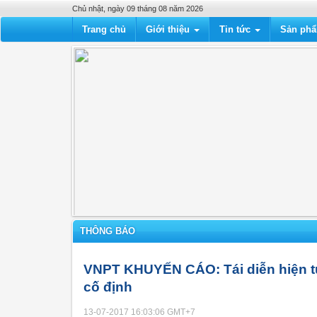
Chủ nhật, ngày 09 tháng 08 năm 2026
Trang chủ
Giới thiệu
Tin tức
Sản ph
THÔNG BÁO
VNPT KHUYẾN CÁO: Tái diễn hiện t
cố định
13-07-2017 16:03:06
GMT+7