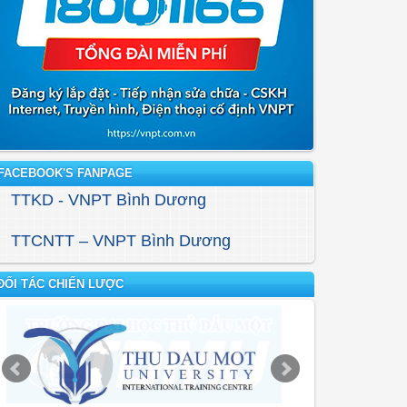
FACEBOOK'S FANPAGE
TTKD - VNPT Bình Dương
TTCNTT – VNPT Bình Dương
ĐỐI TÁC CHIẾN LƯỢC