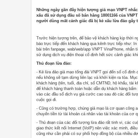
Những ngày gần đây hiện tượng giả mạo VNPT nhắc n
xấu đã sử dụng đầu số bán hàng 18001166 của VNPT 
người dùng mất cảnh giác đã bị kẻ xấu lừa đảo gây thi
Trước hiện tượng trên, để bảo vệ khách hàng kịp thời ng
báo trực tiếp đến khách hàng qua kênh trực tiếp như: I
bài trên fanpage, wab/web/app VNPT VinaPhone, nhắn t
sử dụng dịch vụ điện thoại cố định hết sức cảnh giác 
Thủ đoạn lừa đảo:
- Kẻ lừa đảo giả mạo tổng đài VNPT gọi đến số cố định 
nếu không sẽ tạm dừng liên lạc và khởi kiện ra tòa. Mục
khách hàng (tên, tuổi, địa chỉ, số CMTND, hộ khẩu, tài 
để khách hàng thanh toán hoặc dẫn dụ khách hàng bấm s
vào các đầu số dịch vụ giá cước cao sau đó các đối tư
cuộc gọi đi.
- Cũng có trường hợp, chúng giả mạo là cơ quan công an
chuyển tiền từ tài khoản cá nhân vào tài khoản của cơ q
- Thủ đoạn của các đối tượng lừa đảo rất tinh vi, các c
giao thức kết nối Internet (VoIP) nên việc xác minh, đi
cũng như cần phải có sự phối hợp đồng bộ của nhiều đơn