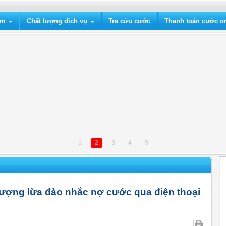
ẩm
Chất lượng dịch vụ
Tra cứu cước
Thanh toán cước on
1
2
3
4
5
ượng lừa đảo nhắc nợ cước qua điện thoại
|