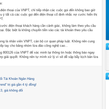
o:
điện thoại của VNPT, chỉ tiếp nhận các cuộc gọi đến không bao giờ
ưu ý tất cả các cuộc gọi đến điện thoại cố định nhắc nợ cước hiển thị
PT.
ước điện thoại khách hàng cần cảnh giác, không làm theo yêu cầu
ại. Đặc biệt là không chuyển tiền vào các tài khoản theo yêu cầu
xưng là nhân viên VNPT, cán bộ cơ quan pháp luật. Không nên cung
tiếp tay cho băng nhóm lừa đảo công nghệ cao...
ng 800126 của VNPT để xác minh lại thông tin hoặc thông báo ngay
p giải quyết. Không nên tự mình xử lý vì sẽ dễ sập bẫy kịch bản lừa
ổi Tài Khoản Ngân Hàng
nd” trị giá gần 4 tỷ đồng!
3, giá không đổi