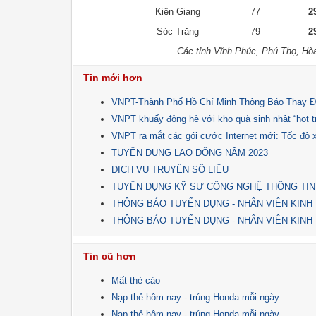
Kiên Giang
77
2
Sóc Trăng
79
2
Các tỉnh Vĩnh Phúc, Phú Thọ, Hò
Tin mới hơn
VNPT-Thành Phố Hồ Chí Minh Thông Báo Thay Đ
VNPT khuấy động hè với kho quà sinh nhật “hot tre
VNPT ra mắt các gói cước Internet mới: Tốc độ x
TUYỂN DỤNG LAO ĐỘNG NĂM 2023
DỊCH VỤ TRUYỀN SỐ LIỆU
TUYỂN DỤNG KỸ SƯ CÔNG NGHỆ THÔNG TIN
THÔNG BÁO TUYỂN DỤNG - NHÂN VIÊN KINH
THÔNG BÁO TUYỂN DỤNG - NHÂN VIÊN KINH
Tin cũ hơn
Mất thẻ cào
Nạp thẻ hôm nay - trúng Honda mỗi ngày
Nạp thẻ hôm nay - trúng Honda mỗi ngày