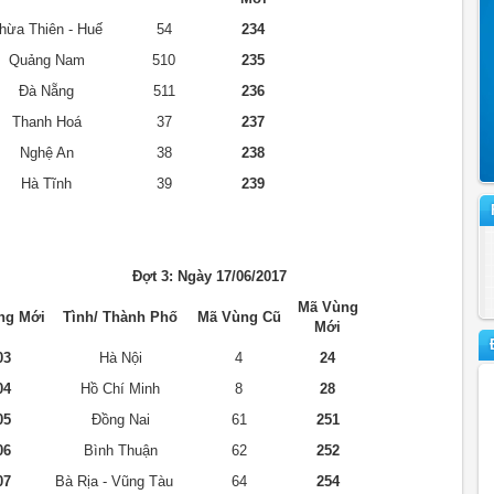
hừa Thiên - Huế
54
234
Quảng Nam
510
235
Đà Nẵng
511
236
Thanh Hoá
37
237
Nghệ An
38
238
Hà Tĩnh
39
239
Đợt 3: Ngày 17/06/2017
Mã Vùng
ng Mới
Tình/ Thành Phố
Mã Vùng Cũ
Mới
03
Hà Nội
4
24
04
Hồ Chí Minh
8
28
05
Đồng Nai
61
251
06
Bình Thuận
62
252
07
Bà Rịa - Vũng Tàu
64
254