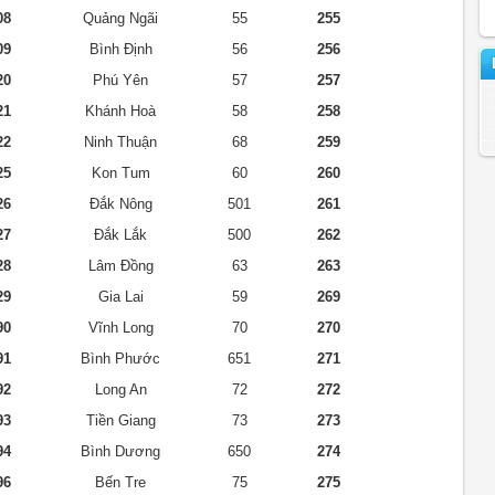
08
Quảng Ngãi
55
255
09
Bình Định
56
256
20
Phú Yên
57
257
21
Khánh Hoà
58
258
22
Ninh Thuận
68
259
25
Kon Tum
60
260
26
Đắk Nông
501
261
27
Đắk Lắk
500
262
28
Lâm Đồng
63
263
29
Gia Lai
59
269
90
Vĩnh Long
70
270
91
Bình Phước
651
271
92
Long An
72
272
93
Tiền Giang
73
273
94
Bình Dương
650
274
96
Bến Tre
75
275