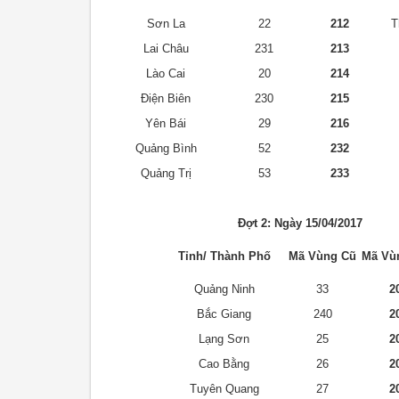
Sơn La
22
212
T
Lai Châu
231
213
Lào Cai
20
214
Điện Biên
230
215
Yên Bái
29
216
Quảng Bình
52
232
Quảng Trị
53
233
Đợt 2: Ngày 15/04/2017
Tỉnh/ Thành Phố
Mã Vùng Cũ
Mã Vù
Quảng Ninh
33
2
Bắc Giang
240
2
Lạng Sơn
25
2
Cao Bằng
26
2
Tuyên Quang
27
2