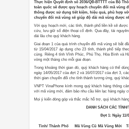
Thực hiện Quyết định số 2036/QĐ-BTTTT của Bộ Thông 
toàn quốc sẽ được quy hoạch chuyển đổi mã vùng đi
thông được sử dụng tiết kiệm, hiệu quả, phù hợp với
chuyển đổi mã vùng sẽ giúp độ dài mã vùng được nh
Với quy hoạch mới, các tỉnh, thành phố liền kề sẽ đượ
cứu, lưu giữ số điện thoại cố định. Qua đây, tài nguyê
dài lâu cho quý khách hàng.
Giai đoạn 1 của quá trình chuyển đổi mã vùng sẽ bắt đầ
từ 15/04/2017 áp dụng cho 23 tỉnh, thành phố tiếp the
cùng. Riêng 4 tỉnh Vĩnh Phúc, Phú Thọ, Hòa Bình và H
vòng một tháng cho mỗi giai đoạn.
Trong khoảng thời gian đó, quý khách hàng có thể dù
ngày 14/05/2017 của đợt 2 và 16/07/2017 của đợt 3, các
thời gian chuyển đổi cho tỉnh thành tương ứng, quý khác
VNPT VinaPhone kính mong quý khách hàng thông cảm c
với mã vùng mới, đảm bảo nhu cầu liên lạc hàng ngày c
Mọi ý kiến đóng góp và thắc mắc hỗ trợ, quý khách hàng 
DANH SÁCH CÁC TỈNH
Đợt 1: Ngày 11/
Tỉnh/ Thành Phố
Mã Vùng Cũ
Mã Vùng Mới
T