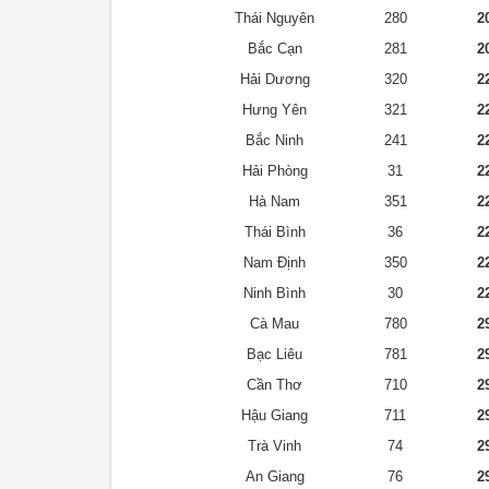
Thái Nguyên
280
2
Bắc Cạn
281
2
Hải Dương
320
2
Hưng Yên
321
2
Bắc Ninh
241
2
Hải Phòng
31
2
Hà Nam
351
2
Thái Bình
36
2
Nam Định
350
2
Ninh Bình
30
2
Cà Mau
780
2
Bạc Liêu
781
2
Cần Thơ
710
2
Hậu Giang
711
2
Trà Vinh
74
2
An Giang
76
2