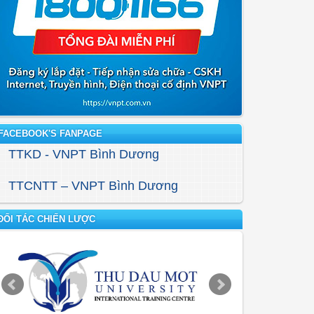
FACEBOOK'S FANPAGE
TTKD - VNPT Bình Dương
TTCNTT – VNPT Bình Dương
ĐỐI TÁC CHIẾN LƯỢC