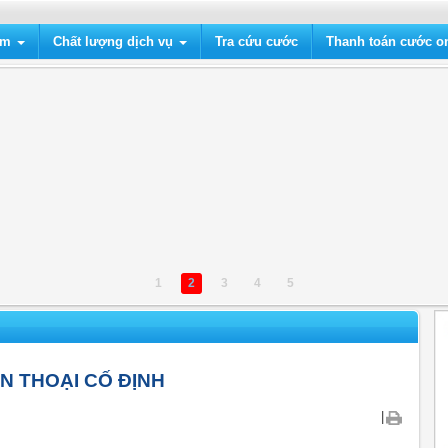
ẩm
Chất lượng dịch vụ
Tra cứu cước
Thanh toán cước on
1
2
3
4
5
ỆN THOẠI CỐ ĐỊNH
|