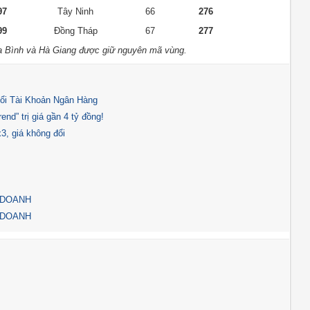
97
Tây Ninh
66
276
99
Đồng Tháp
67
277
a Bình và Hà Giang được giữ nguyên mã vùng.
ổi Tài Khoản Ngân Hàng
nd” trị giá gần 4 tỷ đồng!
3, giá không đổi
 DOANH
 DOANH