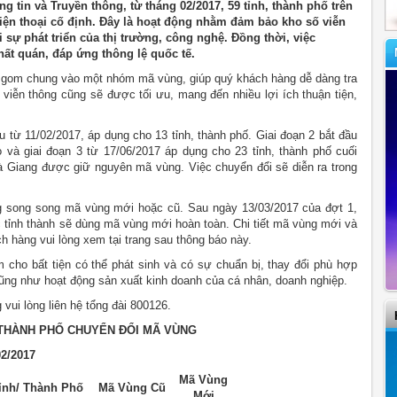
tin và Truyền thông, từ tháng 02/2017, 59 tỉnh, thành phố trên
ện thoại cố định. Đây là hoạt động nhằm đảm bảo kho số viễn
 sự phát triển của thị trường, công nghệ. Đồng thời, việc
ất quán, đáp ứng thông lệ quốc tế.
c gom chung vào một nhóm mã vùng, giúp quý khách hàng dễ dàng tra
n viễn thông cũng sẽ được tối ưu, mang đến nhiều lợi ích thuận tiện,
u từ 11/02/2017, áp dụng cho 13 tỉnh, thành phố. Giai đoạn 2 bắt đầu
o và giai đoạn 3 từ 17/06/2017 áp dụng cho 23 tỉnh, thành phố cuối
à Giang được giữ nguyên mã vùng. Việc chuyển đổi sẽ diễn ra trong
ng song song mã vùng mới hoặc cũ. Sau ngày 13/03/2017 của đợt 1,
 tỉnh thành sẽ dùng mã vùng mới hoàn toàn. Chi tiết mã vùng mới và
h hàng vui lòng xem tại trang sau thông báo này.
ho bất tiện có thể phát sinh và có sự chuẩn bị, thay đổi phù hợp
ũng như hoạt động sản xuất kinh doanh của cá nhân, doanh nghiệp.
vui lòng liên hệ tổng đài 800126.
/THÀNH PHỐ CHUYỂN ĐỔI MÃ VÙNG
02/2017
Mã Vùng
ỉnh/ Thành Phố
Mã Vùng Cũ
Mới