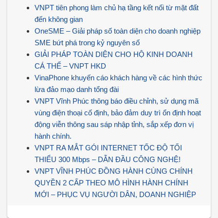
VNPT tiên phong làm chủ hạ tầng kết nối từ mặt đất
đến không gian
OneSME – Giải pháp số toàn diện cho doanh nghiệp
SME bứt phá trong kỷ nguyên số
GIẢI PHÁP TOÀN DIỆN CHO HỘ KINH DOANH
CÁ THỂ – VNPT HKD
VinaPhone khuyến cáo khách hàng về các hình thức
lừa đảo mạo danh tổng đài
VNPT Vĩnh Phúc thông báo điều chỉnh, sử dụng mã
vùng điện thoại cố định, bảo đảm duy trì ổn định hoạt
động viễn thông sau sáp nhập tỉnh, sắp xếp đơn vị
hành chính.
VNPT RA MẮT GÓI INTERNET TỐC ĐỘ TỐI
THIỂU 300 Mbps – DẪN ĐẦU CÔNG NGHỆ!
VNPT VĨNH PHÚC ĐỒNG HÀNH CÙNG CHÍNH
QUYỀN 2 CẤP THEO MÔ HÌNH HÀNH CHÍNH
MỚI – PHỤC VỤ NGƯỜI DÂN, DOANH NGHIỆP