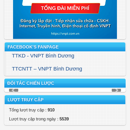
FACEBOOK'S FANPAGE
TTKD - VNPT Bình Dương
TTCNTT – VNPT Bình Dương
ĐỐI TÁC CHIẾN LƯỢC
LƯỢT TRUY CẬP
Tổng lượt truy cập :
910
Lượt truy cập trong ngày :
5539