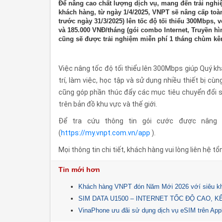
Để nâng cao chất lượng dịch vụ, mang đến trải nghi
khách hàng, từ ngày 1/4/2025, VNPT sẽ nâng cấp toà
trước ngày 31/3/2025) lên tốc độ tối thiểu 300Mbps, v
và 185.000 VNĐ/tháng (gói combo Internet, Truyền hì
cũng sẽ được trải nghiệm miễn phí 1 tháng chùm kê
Việc nâng tốc độ tối thiểu lên 300Mbps giúp Quý kh
trí, làm việc, học tập và sử dụng nhiều thiết bị 
cũng góp phần thúc đẩy các mục tiêu chuyển đổi số
trên bản đồ khu vực và thế giới.
Để tra cứu thông tin gói cước được nâng
(
https://my.vnpt.com.vn/app
).
Mọi thông tin chi tiết, khách hàng vui lòng liên hệ
Tin mới hơn
Khách hàng VNPT đón Năm Mới 2026 vớí siêu khuy
SIM DATA U1500 – INTERNET TỐC ĐỘ CAO, KẾ
VinaPhone ưu đãi sử dụng dịch vụ eSIM trên App