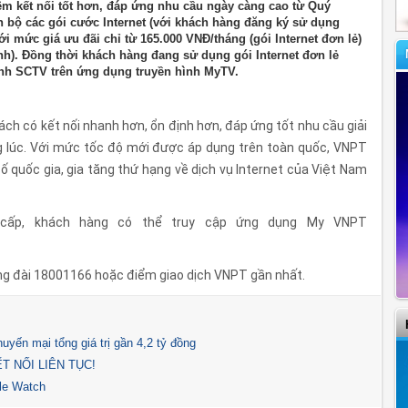
ệm kết nối tốt hơn, đáp ứng nhu cầu ngày càng cao từ Quý
n bộ các gói cước Internet (với khách hàng đăng ký sử dụng
ới mức giá ưu đãi chỉ từ 165.000 VNĐ/tháng (gói Internet đơn lẻ)
nh). Đồng thời khách hàng đang sử dụng gói Internet đơn lẻ
nh SCTV trên ứng dụng truyền hình MyTV.
ách có kết nối nhanh hơn, ổn định hơn, đáp ứng tốt nhu cầu giải
cùng lúc. Với mức tốc độ mới được áp dụng trên toàn quốc, VNPT
 quốc gia, gia tăng thứ hạng về dịch vụ Internet của Việt Nam
 cấp, khách hàng có thể truy cập ứng dụng My VNPT
 tổng đài 18001166 hoặc điểm giao dịch VNPT gần nhất.
ến mại tổng giá trị gần 4,2 tỷ đồng
T NỐI LIÊN TỤC!
le Watch