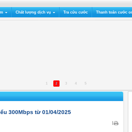
ẩm
Chất lượng dịch vụ
Tra cứu cước
Thanh toán cước on
1
2
3
4
5
hiểu 300Mbps từ 01/04/2025
|