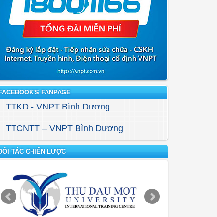
FACEBOOK'S FANPAGE
TTKD - VNPT Bình Dương
TTCNTT – VNPT Bình Dương
ĐỐI TÁC CHIẾN LƯỢC