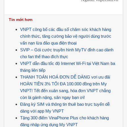
Tin mới hơn
VNPT công bố các đầu số chăm sóc khách hàng
chính thức, tăng cường bảo vệ người dùng trước
vấn nạn lừa đảo qua điện thoại
SVIP – Gói cước truyền hình MyTV đỉnh cao dành
cho fan thể thao đích thực
VNPT dẫn đầu tốc độ Internet Wi-Fi tại Việt Nam ba
tháng liên tiếp
THANH TOÁN HOÁ ĐƠN DỄ DÀNG vơi ưu đãi
HOÀN TIỀN 3% TỐI ĐA 100.000 đồng trên My
VNPT! Tết đến xuân sang, hóa đơn VNPT chẳng
còn là gánh nặng, săn ngay bạn ơi!
Đăng ký SIM và thông tin thuê bao trực tuyến dễ
dàng với app My VNPT
Tặng 300 điểm VinaPhone Plus cho khách hàng
đăng nhập ứng dụng My VNPT