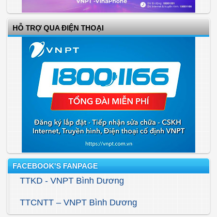
HỖ TRỢ QUA ĐIỆN THOẠI
FACEBOOK'S FANPAGE
TTKD - VNPT Bình Dương
TTCNTT – VNPT Bình Dương