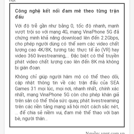
Công nghệ kết nối đam mê theo từng trận
đấu
Với độ trễ gần như bằng 0, tốc độ nhanh, mạnh
vượt trội so với mạng 4G, mạng VinaPhone 5G đã
chứng minh khả năng download lên đến 2.2Gbps,
cho phép người dùng có thể xem các video chất
lượng cao 4K/8K, tương tác thực tế ảo (VR) hay
video 360 livestreaming,… Đặc biệt có thể truyền
phát video chất lượng cao lên đến 8K mà không
bị gián đoạn.
Không chỉ giúp người hâm mộ có thể theo dõi,
cập nhật thông tin về các trận đấu của SEA
Games 31 mọi lúc, mọi nơi, nhanh nhất, chính xác
nhất, mạng VinaPhone 5G còn cho phép khán giả
trên sân có thể thỏa sức quay, phát livestreaming
trên các nền tảng mạng xã hội một cách sắc nét,
… để chia sẻ niềm vui, đam mê thể thao với bạn
bè, người thân…
Nguồn: vnpt.com.vn