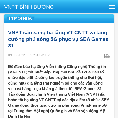
VNPT BÌNH DƯƠNG
Tog
nav
TIN MỚI NHẤT
VNPT sẵn sàng hạ tầng VT-CNTT và tăng
cường phủ sóng 5G phục vụ SEA Games
31
09-05-2022 15:57:31
GMT+7
|
Để đảm bảo hạ tầng Viễn thông Công nghệ Thông tin
(VT-CNTT) tốt nhất đáp ứng mọi nhu cầu của Ban tổ
chức đặc biệt là công tác truyền thông cho Đại hội,
cũng như gia tăng trải nghiệm số cho các vận động
viên và hàng triệu khán giả theo dõi SEA Games 31,
Tập đoàn Bưu chính Viễn thông Việt Nam (VNPT) đã
hoàn tất hạ tầng VT-CNTT tại các địa điểm tổ chức SEA
Game đồng thời tăng cường phủ sóng VinaPhone 5G
tại Trung tâm Hội nghị Quốc gia và Sân vận động Mỹ
Đình Hà Nội.