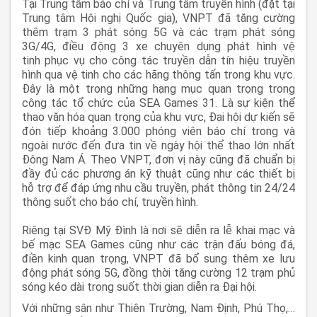
Tại Trung tâm báo chí và Trung tâm truyền hình (đặt tại
Trung tâm Hội nghị Quốc gia), VNPT đã tăng cường
thêm trạm 3 phát sóng 5G và các trạm phát sóng
3G/4G, điều động 3 xe chuyên dụng phát hình vệ
tinh phục vụ cho công tác truyền dẫn tín hiệu truyền
hình qua vệ tinh cho các hãng thông tấn trong khu vực.
Đây là một trong những hạng mục quan trọng trong
công tác tổ chức của SEA Games 31. Là sự kiện thể
thao văn hóa quan trọng của khu vực, Đại hội dự kiến sẽ
đón tiếp khoảng 3.000 phóng viên báo chí trong và
ngoài nước đến đưa tin về ngày hội thể thao lớn nhất
Đông Nam Á. Theo VNPT, đơn vị này cũng đã chuẩn bị
đầy đủ các phương án kỹ thuật cũng như các thiết bị
hỗ trợ để đáp ứng nhu cầu truyền, phát thông tin 24/24
thông suốt cho báo chí, truyền hình.
Riêng tại SVĐ Mỹ Đình là nơi sẽ diễn ra lễ khai mạc và
bế mạc SEA Games cũng như các trận đấu bóng đá,
điền kinh quan trọng, VNPT đã bổ sung thêm xe lưu
động phát sóng 5G, đồng thời tăng cường 12 trạm phủ
sóng kéo dài trong suốt thời gian diễn ra Đại hội.
Với những sân như Thiên Trường, Nam Định, Phú Thọ,…