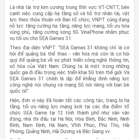
Là nhà tài trợ kim cương trong lĩnh vực VT-CNTT, bên
cạnh việc cung cấp hạ tầng số và hỗ trợ nhân tài, vật
lực theo thỏa thuận với Ban tổ chức, VNPT cũng đang
nỗ lực tăng cường hạ tầng, năng lực mạng, tối ưu hóa
vùng phủ, tăng cường sóng 5G VinaPhone nhằm phục
vụ tối ưu cho SEA Games 31.
Theo đại diện VNPT: “SEA Games 31 không chỉ là cơ
hội để quảng bá thể thao - văn hóa mà còn là cơ hội
quý để quảng bá về sự phát triển công nghệ thông tin,
số hóa của Việt Nam. Chúng ta là một trong những
quốc gia đi đầu trong việc triển khai 5G trên thế giới. Và
SEA Games 31 chính là dịp để khẳng định năng lực
công nghệ nói chung và mạng 5G nói riêng với bạn bè
quốc tế”.
Hiện, đơn vị này đã hoàn tất các công tác, trang bị hạ
tầng, tối ưu năng lực mạng lưới tại các địa điểm tổ
chức SEA Game tại 12 tỉnh thành phố như sân vận
động, nhà thi đấu tại Hà Nội, Hòa Bình, Bắc Ninh, Ninh
Bình, Nam Định, Hà Nam, Vĩnh Phúc, Phú Thọ, Hải
Phòng, Quảng Ninh, Hải Dương và Bắc Giang vv…