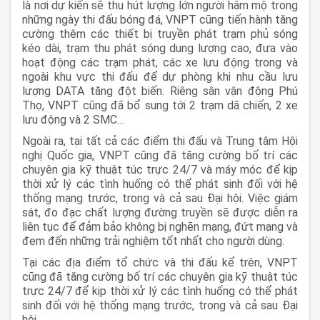
là nơi dự kiến sẽ thu hút lượng lớn người hâm mộ trong
những ngày thi đấu bóng đá, VNPT cũng tiến hành tăng
cường thêm các thiết bị truyền phát trạm phủ sóng
kéo dài, trạm thu phát sóng dung lượng cao, đưa vào
hoạt động các trạm phát, các xe lưu động trong và
ngoài khu vực thi đấu để dự phòng khi nhu cầu lưu
lượng DATA tăng đột biến. Riêng sân vận động Phú
Thọ, VNPT cũng đã bổ sung tới 2 trạm dã chiến, 2 xe
lưu động và 2 SMC…
Ngoài ra, tại tất cả các điểm thi đấu và Trung tâm Hội
nghị Quốc gia, VNPT cũng đã tăng cường bố trí các
chuyên gia kỹ thuật túc trực 24/7 và máy móc để kịp
thời xử lý các tình huống có thể phát sinh đối với hệ
thống mạng trước, trong và cả sau Đại hội. Việc giám
sát, đo đạc chất lượng đường truyền sẽ được diễn ra
liên tục để đảm bảo không bị nghẽn mạng, đứt mạng và
đem đến những trải nghiệm tốt nhất cho người dùng.
Tại các địa điểm tổ chức và thi đấu kể trên, VNPT
cũng đã tăng cường bố trí các chuyên gia kỹ thuật túc
trực 24/7 để kịp thời xử lý các tình huống có thể phát
sinh đối với hệ thống mạng trước, trong và cả sau Đại
hội.