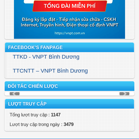
FACEBOOK'S FANPAGE
TTKD - VNPT Bình Dương
TTCNTT – VNPT Bình Dương
ĐỐI TÁC CHIẾN LƯỢC
LƯỢT TRUY CẬP
Tổng lượt truy cập :
1147
Lượt truy cập trong ngày :
3479