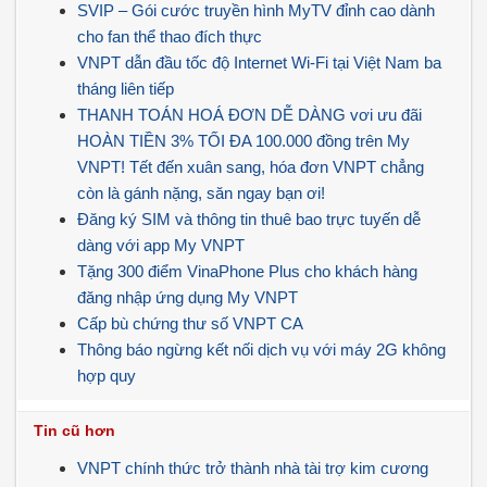
SVIP – Gói cước truyền hình MyTV đỉnh cao dành
cho fan thể thao đích thực
VNPT dẫn đầu tốc độ Internet Wi-Fi tại Việt Nam ba
tháng liên tiếp
THANH TOÁN HOÁ ĐƠN DỄ DÀNG vơi ưu đãi
HOÀN TIỀN 3% TỐI ĐA 100.000 đồng trên My
VNPT! Tết đến xuân sang, hóa đơn VNPT chẳng
còn là gánh nặng, săn ngay bạn ơi!
Đăng ký SIM và thông tin thuê bao trực tuyến dễ
dàng với app My VNPT
Tặng 300 điểm VinaPhone Plus cho khách hàng
đăng nhập ứng dụng My VNPT
Cấp bù chứng thư số VNPT CA
Thông báo ngừng kết nối dịch vụ với máy 2G không
hợp quy
Tin cũ hơn
VNPT chính thức trở thành nhà tài trợ kim cương