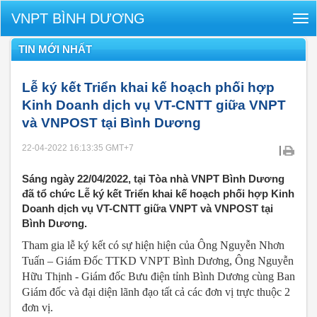
VNPT BÌNH DƯƠNG
Tog
nav
TIN MỚI NHẤT
Lễ ký kết Triển khai kế hoạch phối hợp
Kinh Doanh dịch vụ VT-CNTT giữa VNPT
và VNPOST tại Bình Dương
22-04-2022 16:13:35
GMT+7
|
Sáng ngày 22/04/2022, tại Tòa nhà VNPT Bình Dương
đã tổ chức Lễ ký kết Triển khai kế hoạch phối hợp Kinh
Doanh dịch vụ VT-CNTT giữa VNPT và VNPOST tại
Bình Dương.
Tham gia lễ ký kết có sự hiện hiện của Ông Nguyễn Nhơn
Tuấn – Giám Đốc TTKD VNPT Bình Dương, Ông Nguyễn
Hữu Thịnh - Giám đốc Bưu điện tỉnh Bình Dương cùng Ban
Giám đốc và đại diện lãnh đạo tất cả các đơn vị trực thuộc 2
đơn vị.