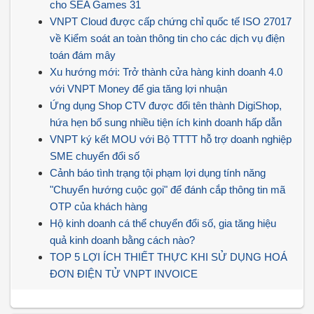
cho SEA Games 31
VNPT Cloud được cấp chứng chỉ quốc tế ISO 27017
về Kiểm soát an toàn thông tin cho các dịch vụ điện
toán đám mây
Xu hướng mới: Trở thành cửa hàng kinh doanh 4.0
với VNPT Money để gia tăng lợi nhuận
Ứng dụng Shop CTV được đổi tên thành DigiShop,
hứa hẹn bổ sung nhiều tiện ích kinh doanh hấp dẫn
VNPT ký kết MOU với Bộ TTTT hỗ trợ doanh nghiệp
SME chuyển đổi số
Cảnh báo tình trạng tội phạm lợi dụng tính năng
"Chuyển hướng cuộc gọi" để đánh cắp thông tin mã
OTP của khách hàng
Hộ kinh doanh cá thể chuyển đổi số, gia tăng hiệu
quả kinh doanh bằng cách nào?
TOP 5 LỢI ÍCH THIẾT THỰC KHI SỬ DỤNG HOÁ
ĐƠN ĐIỆN TỬ VNPT INVOICE