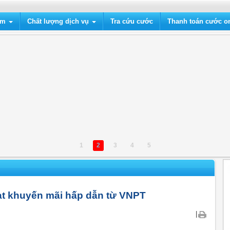
ẩm
Chất lượng dịch vụ
Tra cứu cước
Thanh toán cước on
1
2
3
4
5
oạt khuyến mãi hấp dẫn từ VNPT
|