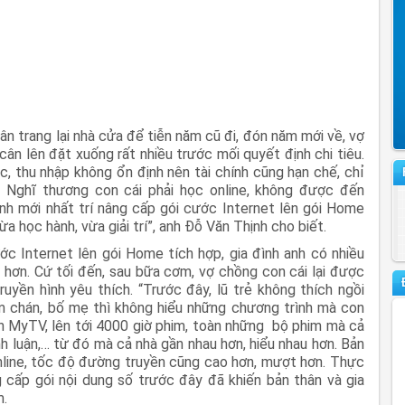
ân trang lại nhà cửa để tiễn năm cũ đi, đón năm mới về, vợ
cân lên đặt xuống rất nhiều trước mối quyết định chi tiêu.
c, thu nhập không ổn định nên tài chính cũng hạn chế, chỉ
. Nghĩ thương con cái phải học online, không được đến
nh mới nhất trí nâng cấp gói cước Internet lên gói Home
 học hành, vừa giải trí”, anh Đỗ Văn Thịnh cho biết.
c Internet lên gói Home tích hợp, gia đình anh có nhiều
u hơn. Cứ tối đến, sau bữa cơm, vợ chồng con cái lại được
uyền hình yêu thích. “Trước đây, lũ trẻ không thích ngồi
 chán, bố mẹ thì không hiểu những chương trình mà con
ình MyTV, lên tới 4000 giờ phim, toàn những bộ phim mà cả
h luận,… từ đó mà cả nhà gần nhau hơn, hiểu nhau hơn. Bản
online, tốc độ đường truyền cũng cao hơn, mượt hơn. Thực
 cấp gói nội dung số trước đây đã khiến bản thân và gia
m.