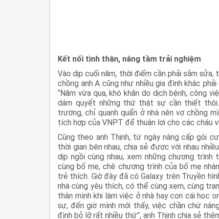
Kết nối tình thân, nâng tầm trải nghiệm
Vào dịp cuối năm, thời điểm cần phải sắm sửa, t
chồng anh A cũng như nhiều gia đình khác phải 
“Năm vừa qua, khó khăn do dịch bệnh, công việ
dám quyết những thứ thật sự cần thiết thôi
trường, chỉ quanh quẩn ở nhà nên vợ chồng mì
tích hợp của VNPT để thuận lợi cho các cháu vừa
Cũng theo anh Thịnh, từ ngày nâng cấp gói cướ
thời gian bên nhau, chia sẻ được với nhau nhiề
dịp ngồi cùng nhau, xem những chương trình tr
cùng bố mẹ, chê chương trình của bố mẹ nhàm
trẻ thích. Giờ đây đã có Galaxy trên Truyền h
nhà cùng yêu thích, có thể cùng xem, cùng tran
thân mình khi làm việc ở nhà hay con cái học 
sự, đến giờ mình mới thấy, việc chần chừ nâng
đình bỏ lỡ rất nhiều thứ”, anh Thịnh chia sẻ thê