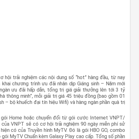
 hội trải nghiệm các nội dung số “hot” hàng đầu, từ nay
khai chương trình ưu đãi nhân dịp Giáng sinh – Năm mới
gàn ưu đãi hấp dẫn, tổng trị giá giải thưởng lên tới 3 tỷ
hà thông minh”, mỗi giải trị giá 45 triệu đồng (bao gồm 01
esh – bộ khuếch đại tín hiệu Wifi) và hàng ngàn phần quà trị
g gói Home hoặc chuyển đổi từ gói cước Internet VNPT/
của VNPT sẽ có cơ hội trải nghiệm 90 ngày miễn phí sử
 hiện có của Truyền hình MyTV. Đó là gói HBO GO, combo
gói MyTV Chuẩn kèm Galaxy Play cao cấp. Tổng số phần