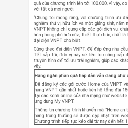
quà của chương trình lên tới 100.000, vì vậy, 
với tất cả mọi người.
“Chúng tôi mong rằng, với chương trình ưu đ
nghiệm thú vị, hữu ích và một giáng sinh, năm
VNPT không chỉ cung cấp các gói dịch vụ, chú
hóa phong phú hơn nữa, thiết thực hơn, nhất là 
đại diện VNPT cho biết.
Cũng theo đại diện VNPT, để đáp ứng nhu cầu 
Tết sắp tới, đơn vị này sẽ liên tục nâng cấp 
truyền hình để tối ưu trải nghiệm, giúp các kh
vầy.
Hàng ngàn phần quà hấp dẫn vẫn đang chờ 
Để đăng ký các gói cước Home của VNPT và n
hàng VNPT gần nhất hoặc liên hệ tổng đài 1
tại các kênh online của nhà mạng như website 
ứng dụng My VNPT.
Thông tin chương trình khuyến mãi “Home an t
hàng trúng thưởng sẽ được cập nhật trên we
Chương trình tiếp tục kéo dài từ nay đến hết 