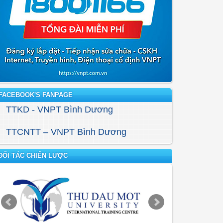
FACEBOOK'S FANPAGE
TTKD - VNPT Bình Dương
TTCNTT – VNPT Bình Dương
ĐỐI TÁC CHIẾN LƯỢC