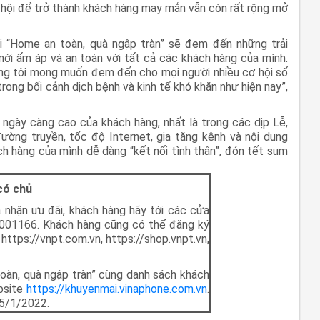
cơ hội để trở thành khách hàng may mắn vẫn còn rất rộng mở
ãi “Home an toàn, quà ngập tràn” sẽ đem đến những trải
 mới ấm áp và an toàn với tất cả các khách hàng của mình.
ng tôi mong muốn đem đến cho mọi người nhiều cơ hội số
trong bối cảnh dịch bệnh và kinh tế khó khăn như hiện nay”,
ngày càng cao của khách hàng, nhất là trong các dịp Lễ,
đường truyền, tốc độ Internet, gia tăng kênh và nội dung
ách hàng của mình dễ dàng “kết nối tình thân”, đón tết sum
có chủ
hận ưu đãi, khách hàng hãy tới các cửa
8001166. Khách hàng cũng có thể đăng ký
https://vnpt.com.vn, https://shop.vnpt.vn,
oàn, quà ngập tràn” cùng danh sách khách
bsite
https://khuyenmai.vinaphone.com.vn
.
15/1/2022.