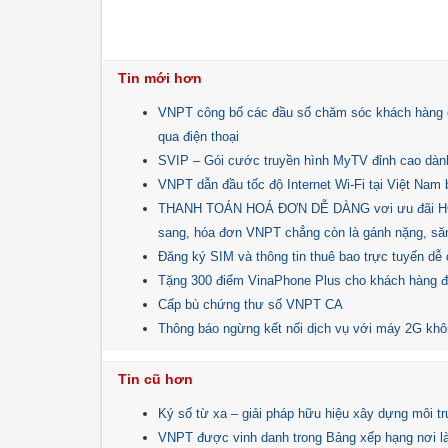
Tin mới hơn
VNPT công bố các đầu số chăm sóc khách hàng c
qua điện thoại
SVIP – Gói cước truyền hình MyTV đỉnh cao dành
VNPT dẫn đầu tốc độ Internet Wi-Fi tại Việt Nam b
THANH TOÁN HOÁ ĐƠN DỄ DÀNG vơi ưu đãi HOÀ
sang, hóa đơn VNPT chẳng còn là gánh nặng, săn
Đăng ký SIM và thông tin thuê bao trực tuyến d
Tặng 300 điểm VinaPhone Plus cho khách hàng
Cấp bù chứng thư số VNPT CA
Thông báo ngừng kết nối dịch vụ với máy 2G kh
Tin cũ hơn
Ký số từ xa – giải pháp hữu hiệu xây dựng môi tr
VNPT được vinh danh trong Bảng xếp hạng nơi là