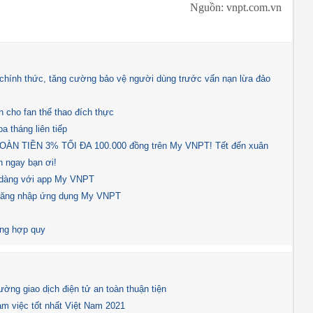
Nguồn: vnpt.com.vn
hính thức, tăng cường bảo vệ người dùng trước vấn nạn lừa đảo
 cho fan thể thao đích thực
a tháng liên tiếp
N TIỀN 3% TỐI ĐA 100.000 đồng trên My VNPT! Tết đến xuân
 ngay bạn ơi!
ễ dàng với app My VNPT
 đăng nhập ứng dụng My VNPT
ông hợp quy
ường giao dịch điện tử an toàn thuận tiện
m việc tốt nhất Việt Nam 2021