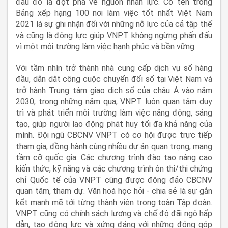
đầu đó là đột phá về nguồn nhân lực. Có tên trong
Bảng xếp hạng 100 nơi làm việc tốt nhất Việt Nam
2021 là sự ghi nhận đối với những nỗ lực của cả tập thể
và cũng là động lực giúp VNPT không ngừng phấn đấu
vì một môi trường làm việc hạnh phúc và bền vững.
Với tầm nhìn trở thành nhà cung cấp dịch vụ số hàng
đầu, dẫn dắt công cuộc chuyển đổi số tại Việt Nam và
trở hành Trung tâm giao dịch số của châu Á vào năm
2030, trong những năm qua, VNPT luôn quan tâm duy
trì và phát triển môi trường làm việc năng động, sáng
tạo, giúp người lao động phát huy tối đa khả năng của
mình. Đội ngũ CBCNV VNPT có cơ hội được trực tiếp
tham gia, đồng hành cùng nhiều dự án quan trọng, mang
tầm cỡ quốc gia. Các chương trình đào tạo nâng cao
kiến thức, kỹ năng và các chương trình ôn thi/thi chứng
chỉ Quốc tế của VNPT cũng được đông đảo CBCNV
quan tâm, tham dự. Văn hoá học hỏi - chia sẻ là sự gắn
kết mạnh mẽ tới từng thành viên trong toàn Tập đoàn.
VNPT cũng có chính sách lương và chế độ đãi ngộ hấp
dẫn, tạo động lực và xứng đáng với những đóng góp