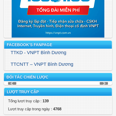
FACEBOOK'S FANPAGE
TTKD - VNPT Bình Dương
TTCNTT – VNPT Bình Dương
ĐỐI TÁC CHIẾN LƯỢC
LƯỢT TRUY CẬP
Tổng lượt truy cập :
139
Lượt truy cập trong ngày :
4768