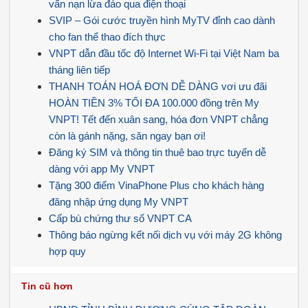
vấn nạn lừa đảo qua điện thoại
SVIP – Gói cước truyền hình MyTV đỉnh cao dành
cho fan thể thao đích thực
VNPT dẫn đầu tốc độ Internet Wi-Fi tại Việt Nam ba
tháng liên tiếp
THANH TOÁN HOÁ ĐƠN DỄ DÀNG vơi ưu đãi
HOÀN TIỀN 3% TỐI ĐA 100.000 đồng trên My
VNPT! Tết đến xuân sang, hóa đơn VNPT chẳng
còn là gánh nặng, săn ngay bạn ơi!
Đăng ký SIM và thông tin thuê bao trực tuyến dễ
dàng với app My VNPT
Tặng 300 điểm VinaPhone Plus cho khách hàng
đăng nhập ứng dụng My VNPT
Cấp bù chứng thư số VNPT CA
Thông báo ngừng kết nối dịch vụ với máy 2G không
hợp quy
Tin cũ hơn