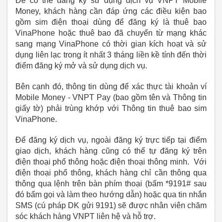
Để có thể đăng ký sử dụng dịch vụ VNPT Mobile
Money, khách hàng cần đáp ứng các điều kiện bao
gồm sim điện thoại dùng để đăng ký là thuê bao
VinaPhone hoặc thuê bao đã chuyển từ mạng khác
sang mạng VinaPhone có thời gian kích hoạt và sử
dụng liên lạc trong ít nhất 3 tháng liền kề tính đến thời
điểm đăng ký mở và sử dụng dịch vụ.
Bên cạnh đó, thông tin dùng để xác thực tài khoản ví
Mobile Money - VNPT Pay (bao gồm tên và Thông tin
giấy tờ) phải trùng khớp với Thông tin thuê bao sim
VinaPhone.
Để đăng ký dịch vụ, ngoài đăng ký trực tiếp tại điểm
giao dịch, khách hàng cũng có thể tự đăng ký trên
điện thoại phổ thông hoặc điện thoại thông minh. Với
điện thoại phổ thông, khách hàng chỉ cần thông qua
thông qua lệnh trên bàn phím thoại (bấm *9191# sau
đó bấm gọi và làm theo hướng dẫn) hoặc qua tin nhắn
SMS (cú pháp DK gửi 9191) sẽ được nhân viên chăm
sóc khách hàng VNPT liên hệ và hỗ trợ.