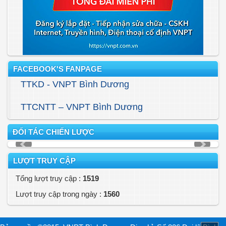
FACEBOOK'S FANPAGE
TTKD - VNPT Bình Dương
TTCNTT – VNPT Bình Dương
ĐỐI TÁC CHIẾN LƯỢC
LƯỢT TRUY CẬP
Tổng lượt truy cập :
1519
Lượt truy cập trong ngày :
1560