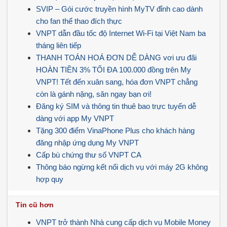
SVIP – Gói cước truyền hình MyTV đỉnh cao dành
cho fan thể thao đích thực
VNPT dẫn đầu tốc độ Internet Wi-Fi tại Việt Nam ba
tháng liên tiếp
THANH TOÁN HOÁ ĐƠN DỄ DÀNG vơi ưu đãi
HOÀN TIỀN 3% TỐI ĐA 100.000 đồng trên My
VNPT! Tết đến xuân sang, hóa đơn VNPT chẳng
còn là gánh nặng, săn ngay bạn ơi!
Đăng ký SIM và thông tin thuê bao trực tuyến dễ
dàng với app My VNPT
Tặng 300 điểm VinaPhone Plus cho khách hàng
đăng nhập ứng dụng My VNPT
Cấp bù chứng thư số VNPT CA
Thông báo ngừng kết nối dịch vụ với máy 2G không
hợp quy
Tin cũ hơn
VNPT trở thành Nhà cung cấp dịch vụ Mobile Money