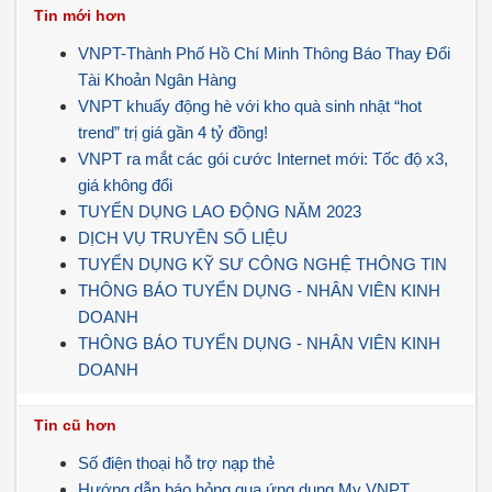
Tin mới hơn
VNPT-Thành Phố Hồ Chí Minh Thông Báo Thay Đổi
Tài Khoản Ngân Hàng
VNPT khuấy động hè với kho quà sinh nhật “hot
trend” trị giá gần 4 tỷ đồng!
VNPT ra mắt các gói cước Internet mới: Tốc độ x3,
giá không đổi
TUYỂN DỤNG LAO ĐỘNG NĂM 2023
DỊCH VỤ TRUYỀN SỐ LIỆU
TUYỂN DỤNG KỸ SƯ CÔNG NGHỆ THÔNG TIN
THÔNG BÁO TUYỂN DỤNG - NHÂN VIÊN KINH
DOANH
THÔNG BÁO TUYỂN DỤNG - NHÂN VIÊN KINH
DOANH
Tin cũ hơn
Số điện thoại hỗ trợ nạp thẻ
Hướng dẫn báo hỏng qua ứng dụng My VNPT