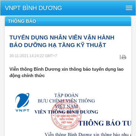
VNPT BÌNH DƯƠNG
Tog
nav
THÔNG BÁO
TUYỂN DỤNG NHÂN VIÊN VẬN HÀNH
BẢO DƯỠNG HẠ TẦNG KỸ THUẬT
30-11-2021 14:24:22
GMT+7
|
Viễn thông Bình Dương xin thông báo tuyển dụng lao
động chính thức