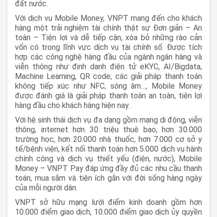
đất nước.
Với dịch vụ Mobile Money, VNPT mang đến cho khách
hàng một trải nghiệm tài chính thật sự Đơn giản – An
toàn – Tiện lợi và dễ tiếp cận, xóa bỏ những rào cản
vốn có trong lĩnh vực dịch vụ tài chính số. Được tích
hợp các công nghệ hàng đầu của ngành ngân hàng và
viễn thông như định danh điện tử eKYC, AI/Bigdata,
Machine Learning, QR code; các giải pháp thanh toán
không tiếp xúc như NFC, sóng âm…, Mobile Money
được đánh giá là giải pháp thanh toán an toàn, tiện lợi
hàng đầu cho khách hàng hiện nay.
Với hệ sinh thái dịch vụ đa dạng gồm mạng di động, viễn
thông, internet hơn 30 triệu thuê bao, hơn 30.000
trường học, hơn 20.000 nhà thuốc, hơn 7.000 cơ sở y
tế/bệnh viện, kết nối thanh toán hơn 5.000 dịch vụ hành
chính công và dịch vụ thiết yếu (điện, nước), Mobile
Money – VNPT Pay đáp ứng đầy đủ các nhu cầu thanh
toán, mua sắm và tiện ích gắn với đời sống hàng ngày
của mỗi người dân.
VNPT sở hữu mạng lưới điểm kinh doanh gồm hơn
10.000 điểm giao dịch, 10.000 điểm giao dịch ủy quyền