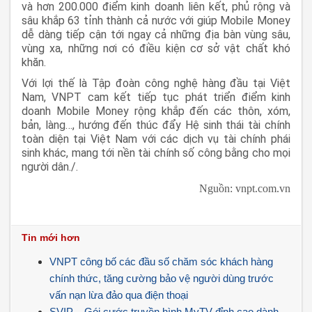
và hơn 200.000 điểm kinh doanh liên kết, phủ rộng và
sâu khắp 63 tỉnh thành cả nước với giúp Mobile Money
dễ dàng tiếp cận tới ngay cả những địa bàn vùng sâu,
vùng xa, những nơi có điều kiện cơ sở vật chất khó
khăn.
Với lợi thế là Tập đoàn công nghệ hàng đầu tại Việt
Nam, VNPT cam kết tiếp tục phát triển điểm kinh
doanh Mobile Money rộng khắp đến các thôn, xóm,
bản, làng…, hướng đến thúc đẩy Hệ sinh thái tài chính
toàn diện tại Việt Nam với các dịch vụ tài chính phái
sinh khác, mang tới nền tài chính số công bằng cho mọi
người dân./.
Nguồn: vnpt.com.vn
Tin mới hơn
VNPT công bố các đầu số chăm sóc khách hàng
chính thức, tăng cường bảo vệ người dùng trước
vấn nạn lừa đảo qua điện thoại
SVIP – Gói cước truyền hình MyTV đỉnh cao dành