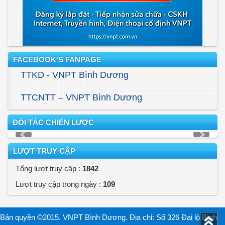
FACEBOOK'S FANPAGE
TTKD - VNPT Bình Dương
TTCNTT – VNPT Bình Dương
ĐỐI TÁC CHIẾN LƯỢC
LƯỢT TRUY CẬP
Tổng lượt truy cập :
1842
Lượt truy cập trong ngày :
109
Bản quyền ©2015. VNPT Bình Dương. Địa chỉ: Số 326 Đại lộ Bình