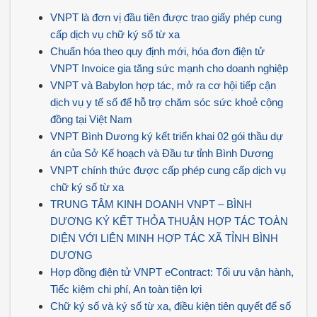
VNPT là đơn vị đầu tiên được trao giấy phép cung
cấp dịch vụ chữ ký số từ xa
Chuẩn hóa theo quy định mới, hóa đơn điện tử
VNPT Invoice gia tăng sức mạnh cho doanh nghiệp
VNPT và Babylon hợp tác, mở ra cơ hội tiếp cận
dịch vụ y tế số để hỗ trợ chăm sóc sức khoẻ cộng
đồng tại Việt Nam
VNPT Bình Dương ký kết triển khai 02 gói thầu dự
án của Sở Kế hoạch và Đầu tư tỉnh Bình Dương
VNPT chính thức được cấp phép cung cấp dịch vụ
chữ ký số từ xa
TRUNG TÂM KINH DOANH VNPT – BÌNH
DƯƠNG KÝ KẾT THỎA THUẬN HỢP TÁC TOÀN
DIỆN VỚI LIÊN MINH HỢP TÁC XÃ TỈNH BÌNH
DƯƠNG
Hợp đồng điện tử VNPT eContract: Tối ưu vận hành,
Tiếc kiệm chi phí, An toàn tiện lợi
Chữ ký số và ký số từ xa, điều kiện tiên quyết để số