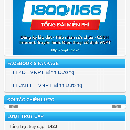
FACEBOOK'S FANPAGE
TTKD - VNPT Bình Dương
TTCNTT – VNPT Bình Dương
ĐỐI TÁC CHIẾN LƯỢC
LƯỢT TRUY CẬP
Tổng lượt truy cập :
1420