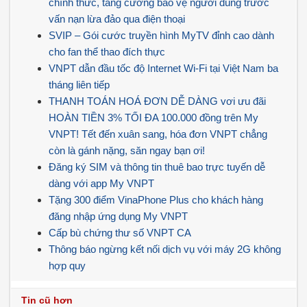
chính thức, tăng cường bảo vệ người dùng trước
vấn nạn lừa đảo qua điện thoại
SVIP – Gói cước truyền hình MyTV đỉnh cao dành
cho fan thể thao đích thực
VNPT dẫn đầu tốc độ Internet Wi-Fi tại Việt Nam ba
tháng liên tiếp
THANH TOÁN HOÁ ĐƠN DỄ DÀNG vơi ưu đãi
HOÀN TIỀN 3% TỐI ĐA 100.000 đồng trên My
VNPT! Tết đến xuân sang, hóa đơn VNPT chẳng
còn là gánh nặng, săn ngay bạn ơi!
Đăng ký SIM và thông tin thuê bao trực tuyến dễ
dàng với app My VNPT
Tặng 300 điểm VinaPhone Plus cho khách hàng
đăng nhập ứng dụng My VNPT
Cấp bù chứng thư số VNPT CA
Thông báo ngừng kết nối dịch vụ với máy 2G không
hợp quy
Tin cũ hơn