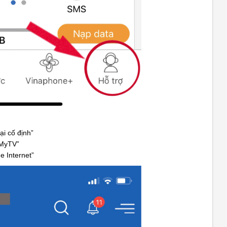
ại cố định”
“MyTV”
 Internet”