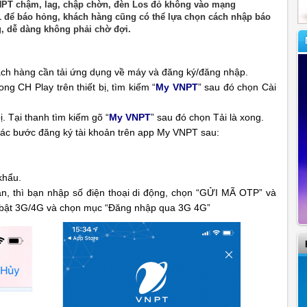
 VNPT chậm, lag, chập chờn, đèn Los đỏ không vào mạng
1 để báo hỏng, khách hàng cũng có thể lựa chọn cách nhập báo
 dễ dàng không phải chờ đợi.
ch hàng cần tải ứng dụng về máy và đăng ký/đăng nhập.
ng CH Play trên thiết bị, tìm kiếm “
My VNPT
” sau đó chọn Cài
ị. Tại thanh tìm kiếm gõ “
My VNPT
” sau đó chọn Tải là xong.
các bước đăng ký tài khoản trên app My VNPT sau:
khẩu.
oản, thì bạn nhập số điện thoại di động, chọn “GỬI MÃ OTP” và
bật 3G/4G và chọn mục “Đăng nhập qua 3G 4G”