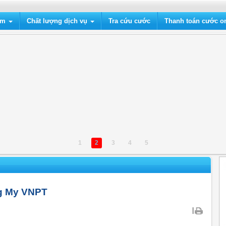
ẩm
Chất lượng dịch vụ
Tra cứu cước
Thanh toán cước on
1
2
3
4
5
g My VNPT
|