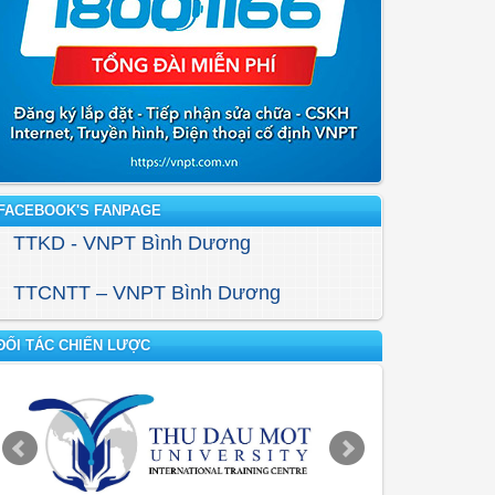
FACEBOOK'S FANPAGE
TTKD - VNPT Bình Dương
TTCNTT – VNPT Bình Dương
ĐỐI TÁC CHIẾN LƯỢC