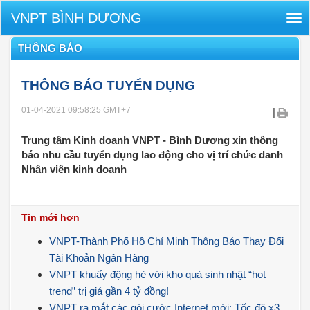
VNPT BÌNH DƯƠNG
Tog
nav
THÔNG BÁO
THÔNG BÁO TUYỂN DỤNG
01-04-2021 09:58:25
GMT+7
|
Trung tâm Kinh doanh VNPT - Bình Dương xin thông
báo nhu cầu tuyển dụng lao động cho vị trí chức danh
Nhân viên kinh doanh
Tin mới hơn
VNPT-Thành Phố Hồ Chí Minh Thông Báo Thay Đổi
Tài Khoản Ngân Hàng
VNPT khuấy động hè với kho quà sinh nhật “hot
trend” trị giá gần 4 tỷ đồng!
VNPT ra mắt các gói cước Internet mới: Tốc độ x3,