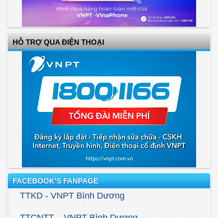
HỖ TRỢ QUA ĐIỆN THOẠI
FACEBOOK'S FANPAGE
TTKD - VNPT Bình Dương
TTCNTT – VNPT Bình Dương