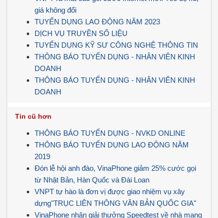
giá không đổi
TUYỂN DỤNG LAO ĐỘNG NĂM 2023
DỊCH VỤ TRUYỀN SỐ LIỆU
TUYỂN DỤNG KỸ SƯ CÔNG NGHỆ THÔNG TIN
THÔNG BÁO TUYỂN DỤNG - NHÂN VIÊN KINH
DOANH
THÔNG BÁO TUYỂN DỤNG - NHÂN VIÊN KINH
DOANH
Tin cũ hơn
THÔNG BÁO TUYỂN DỤNG - NVKD ONLINE
THÔNG BÁO TUYỂN DỤNG LAO ĐỘNG NĂM
2019
Đón lễ hội anh đào, VinaPhone giảm 25% cước gọi
từ Nhật Bản, Hàn Quốc và Đài Loan
VNPT tự hào là đơn vị được giao nhiệm vụ xây
dựng"TRỤC LIÊN THÔNG VĂN BẢN QUỐC GIA"
VinaPhone nhận giải thưởng Speedtest về nhà mạng