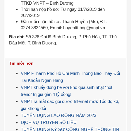
TTKD VNPT – Bình Dương.
Thời hạn nộp hồ sơ: Từ ngày 01/7/2019 đến
20/7/2019.
Đầu mối nhận hồ sơ: Thanh Huyền (Ms), ĐT:
0274.3834560, Email: huyenttt.bdg@vnpt.vn.
Địa chỉ:
Số 326 Đại lộ Bình Dương, P. Phú Hòa, TP. Thủ
Dầu Một, T. Bình Dương.
Tin mới hơn
VNPT-Thành Phố Hồ Chí Minh Thông Báo Thay Đổi
Tài Khoản Ngân Hàng
VNPT khuấy động hè với kho quà sinh nhật “hot
trend” trị giá gần 4 tỷ đồng!
VNPT ra mắt các gói cước Internet mới: Tốc độ x3,
giá không đổi
TUYỂN DỤNG LAO ĐỘNG NĂM 2023
DỊCH VỤ TRUYỀN SỐ LIỆU
TUYỂN DỤNG KỸ SƯ CÔNG NGHỆ THÔNG TIN