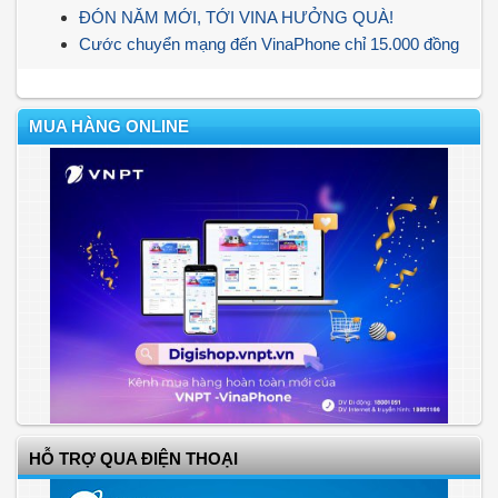
ĐÓN NĂM MỚI, TỚI VINA HƯỞNG QUÀ!
Cước chuyển mạng đến VinaPhone chỉ 15.000 đồng
MUA HÀNG ONLINE
HỖ TRỢ QUA ĐIỆN THOẠI