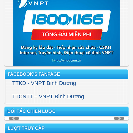
FACEBOOK'S FANPAGE
TTKD - VNPT Bình Dương
TTCNTT – VNPT Bình Dương
ĐỐI TÁC CHIẾN LƯỢC
LƯỢT TRUY CẬP