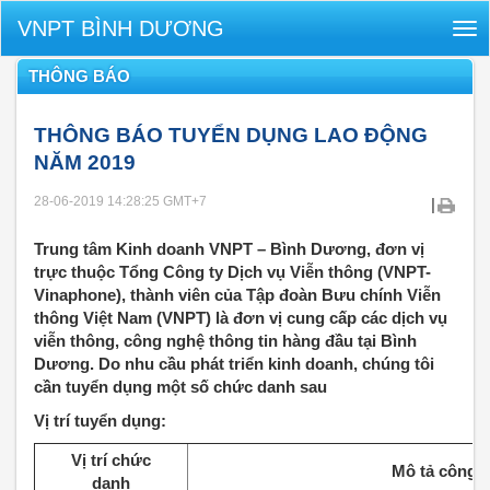
VNPT BÌNH DƯƠNG
Tog
nav
THÔNG BÁO
THÔNG BÁO TUYỂN DỤNG LAO ĐỘNG
NĂM 2019
28-06-2019 14:28:25
GMT+7
|
Trung tâm Kinh doanh VNPT – Bình Dương, đơn vị
trực thuộc Tổng Công ty Dịch vụ Viễn thông (VNPT-
Vinaphone), thành viên của Tập đoàn Bưu chính Viễn
thông Việt Nam (VNPT) là đơn vị cung cấp các dịch vụ
viễn thông, công nghệ thông tin hàng đầu tại Bình
Dương. Do nhu cầu phát triển kinh doanh, chúng tôi
cần tuyển dụng một số chức danh sau
Vị trí tuyển dụng:
Vị trí chức
Mô tả công v
danh