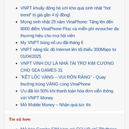
VNPT khuấy động hè với kho quà sinh nhật “hot
trend” trị giá gần 4 tỷ đồng!
Mừng sinh nhật 29 năm VinaPhone: Tặng lên đến
8000 điểm VinaPhone Plus và miễn phí evoucher đa
thương hiệu cho mọi hội viên
My VNPT bùng nổ ưu đãi tháng 6
VNPT nâng tốc độ Internet lên tối thiểu 300Mbps từ
01/04/2025
VNPT VINH DỰ LÀ NHÀ TÀI TRỢ KIM CƯƠNG
CHO SEA GAMES 31
"KẾT LỘC VÀNG – VUI RỘN RÀNG" - Quay
thưởng trúng VÀNG cùng VinaPhone
Ưu đãi tới 50% khi thanh toán hóa đơn viễn thông
với VNPT Money
Mở Mobile Money – Nhận quà tức thì
Tin cũ hơn