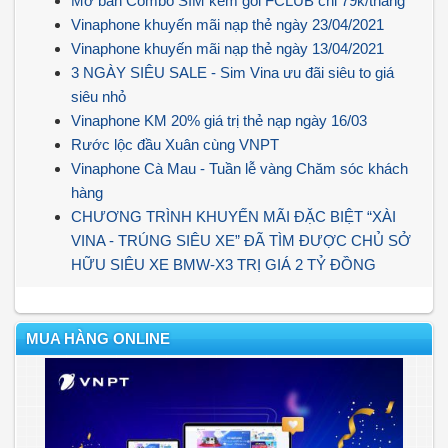
Mở bán Combo SIM kèm gói FCLUB chỉ 79k/tháng
Vinaphone khuyến mãi nạp thẻ ngày 23/04/2021
Vinaphone khuyến mãi nạp thẻ ngày 13/04/2021
3 NGÀY SIÊU SALE - Sim Vina ưu đãi siêu to giá
siêu nhỏ
Vinaphone KM 20% giá trị thẻ nạp ngày 16/03
Rước lộc đầu Xuân cùng VNPT
Vinaphone Cà Mau - Tuần lễ vàng Chăm sóc khách
hàng
CHƯƠNG TRÌNH KHUYẾN MÃI ĐẶC BIỆT “XÀI
VINA - TRÚNG SIÊU XE” ĐÃ TÌM ĐƯỢC CHỦ SỞ
HỮU SIÊU XE BMW-X3 TRỊ GIÁ 2 TỶ ĐỒNG
MUA HÀNG ONLINE